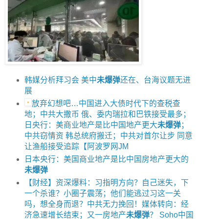
韩媒分析拜习会 美中
未爆弹
还在、台海议题无进
展
放弃幻想吧…中国进入大债时代下的查税查
地；中共大撒币 俄、委内瑞拉和巴铁接受最多；
日央行：美商业地产是比中国地产更大
未爆弹
；
中共窃情资 韩总统府搬迁；中共对首尔让步 同意
让渔船接受追踪【阿波罗网JM
日本央行：美国商业地产是比中国房地产更大的
未爆弹
【财经】资深爆料：习指明方向？自己迷失，下
一个杀谁？小圈子震荡；他们能逃过习这一关
吗，想全身而退？中共无力挽回！媒体转向：经
济急速增长结束；又一房地产
未爆弹
？ Soho中国