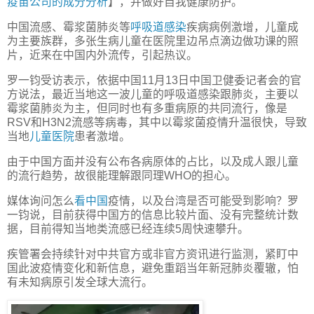
疫苗公司的成分分析
】，并做好自我健康防护。
中国流感、霉浆菌肺炎等
呼吸道感染
疾病病例激增，儿童成
为主要族群，多张生病儿童在医院里边吊点滴边做功课的照
片，近来在中国内外流传，引起热议。
罗一钧受访表示，依据中国11月13日中国卫健委记者会的官
方说法，最近当地这一波儿童的呼吸道感染跟肺炎，主要以
霉浆菌肺炎为主，但同时也有多重病原的共同流行，像是
RSV和H3N2流感等病毒，其中以霉浆菌疫情升温很快，导致
当地
儿童医院
患者激增。
由于中国方面并没有公布各病原体的占比，以及成人跟儿童
的流行趋势，故很能理解跟同理WHO的担心。
媒体询问怎么
看中国
疫情，以及台湾是否可能受到影响？罗
一钧说，目前获得中国方的信息比较片面、没有完整统计数
据，目前得知当地类流感已经连续5周快速攀升。
疾管署会持续针对中共官方或非官方资讯进行监测，紧盯中
国此波疫情变化和新信息，避免重蹈当年新冠肺炎覆辙，怕
有未知病原引发全球大流行。