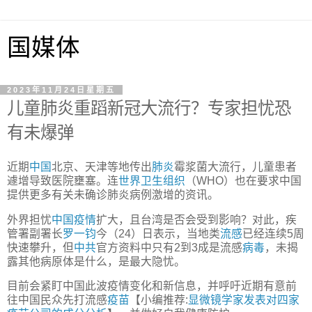
国媒体
2023年11月24日星期五
儿童肺炎重蹈新冠大流行？专家担忧恐
有未爆弹
近期
中国
北京、天津等地传出
肺炎
霉浆菌大流行，儿童患者
遽增导致医院壅塞。连
世界卫生组织
（WHO）也在要求中国
提供更多有关未确诊肺炎病例激增的资讯。
外界担忧
中国疫情
扩大，且台湾是否会受到影响？对此，疾
管署副署长
罗一钧
今（24）日表示，当地类
流感
已经连续5周
快速攀升，但
中共
官方资料中只有2到3成是流感
病毒
，未揭
露其他病原体是什么，是最大隐忧。
目前会紧盯中国此波疫情变化和新信息，并呼吁近期有意前
往中国民众先打流感
疫苗
【小编推荐:
显微镜学家发表对四家