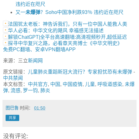
违约近在咫尺
又一
未爆弹
？Soho中国净利跌93％ 违约近在咫尺
法国犹太老板：神告诉我们，只有一位中国人能救人类
华人必看：中华文化的飓风 幸福感无法描述
解锁ChatGPT|全平台高速翻墙:高清视频秒开,超低延迟
探寻中华复兴之路，必看章天亮博士《中华文明史》
免费PC翻墙、安卓VPN翻墙APP
来源：三立
新闻网
原文链接：
儿童肺炎重蹈新冠大流行？专家担忧恐有未爆弹
-
中共禁闻
本文标签：
中共官方
,
中国
,
中国疫情
,
儿童
,
呼吸道感染
,
未爆
弹
,
流感
,
罗一钧
,
肺炎
图巴鲁
时间：
01:50
共享
没有评论: