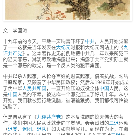
文：李国涛
十九年前的今天，平地一声响雷吓坏了
中共
，人民开始觉醒
了——这就是当年发表在
大纪元
时报和大纪元网站上的《
九
评
共产党
》。这本著作史无前例地把中共几十年以来所犯下
的滔天罪恶，淋漓尽致地揭露出来；揭露了共产党实际上就
是一个邪恶的政党，是一个反人类的犯罪集团。
中共以杀人起家，从抢夺百姓的财富起家，借着抗战，勾结
日寇起家，又颠覆了中华民国政权；然后从1949年开始成立
了伪中华
人民共和国
，一直开始压迫奴役全体
中国
人民，这
是
中国
人民的不幸，被这样一个邪党压迫了好几十年。从小
开始，我们就被强行地洗脑，被灌输狼奶，我们都很可怜被
洗脑了。
但是自从有了《
九评共产党
》这本反洗脑的惊天伟大的著
作，我们中国人民从此就走向了觉醒。轰轰烈烈的
三退
运动
（
退党
、
退团
、
退队
）如火如荼地展开。到现在为止，在海