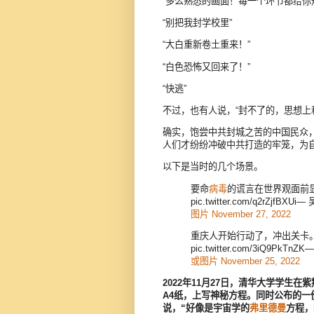
“多么熟悉的画面！每一个环节都给你
“别把我封学校里”
“大白重新卷土重来！”
“白色恐怖又回来了！”
“快逃”
不过，也有人说，“封不了的，思想上
确实，饱尝中共封城之苦的中国民众
人们才纷纷冲破中共打造的牢笼，为
以下是当时的几个场景。
要命
病毒
的谎言在世界观面前
pic.twitter.com/q2rZjfBXU
图片 November 27, 2022
重庆人开始行动了，冲出关卡
pic.twitter.com/3iQ9PkTn
或图片 November 25, 2022
2022年11月27日，清华大学学生
A4纸，上写神秘方程。同时公布的一
说，“好像是宇宙学的
弗里德曼
方程，