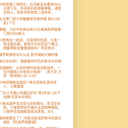
共和党第三场辩论，拉马斯瓦米要求RNC
主席下台，抨击黑利和德桑蒂斯，谴责
主持人。剖析共和党周二选举失...
北大寒门贵子刘媛媛带货被举报 曾6小时
卖1个亿
港媒：习近平料将出席15日美国商界晚宴
门票2000美元
川普掏出一纸张，法官顿时色变，引发一
场法庭风暴。爱荷华州长犯忌下赌注，
德桑蒂斯会重振旗鼓吗？阿肯色州...
俄罗斯国有巨头认证 是中国船只搞的鬼
被北京玩弄？ 澳媒看阿尔巴尼斯访中共国
全面解析：以色列高科技加全新战术，一
日内摧毁150条加沙地道！｜周子定 方
菲｜新闻烽火台 11/07
习有轻微帕金森症? 预言家帕克语出惊
人：习患重病
广东31岁狠心妈越过护栏 将3岁女儿扔下
池塘“任其水中挣扎”
川普出庭抨击法官与总检察长，恩戈伦失
控。川普律师哈巴痛斥法官精神错乱。
川普抨击詹姆斯是政治黑客。#川...
秦刚被策反了？ 内部消息说的和中纪委正
相反 【阿波罗网报道】