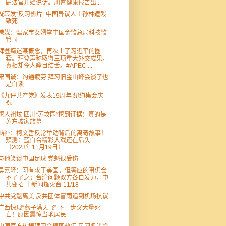
庭法官开始说话。川普健康报告出...
疑转发“反习影片” 中国异议人士孙林遭殴
致死
港媒：温家宝女婿掌中国金监总局科技监
管司
拜登痴迷某概念，再次上了习近平的圈
套。拜登声称取得三项重大外交成果，
真相却令人瞠目结舌。#APEC ...
宋国诚：沟通疲劳 拜习旧金山峰会谈了也
是白谈
《九评共产党》发表19周年 纽约集会庆
祝
挖人祖坟 四川“苏坟园”挖到证据：真的是
苏东坡家族墓
脑补：柯文哲反常举动背后的离奇故事！
预测：蓝白合精彩大戏还在后头
（2023年11月19日）
与他笑谈中国足球 党魁很受伤
吴嘉隆：习有求于美国，但答应的事仍会
不了了之；台湾问题双方各自发力，中
共变招 ｜新闻烽火台 11/18
中共党魁离美 反共团体冒雨追到机场抗议
广西惊现“燕子满天飞” 下一步突大量死
亡！原因震惊当地居民