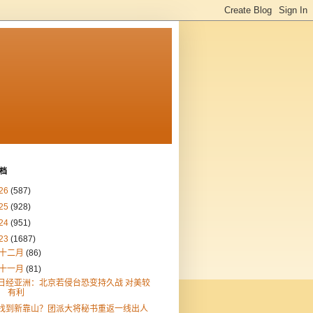
档
26
(587)
25
(928)
24
(951)
23
(1687)
十二月
(86)
十一月
(81)
日经亚洲：北京若侵台恐变持久战 对美较
有利
找到新靠山？团派大将秘书重返一线出人