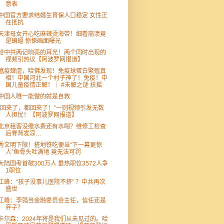
意表
中国官方要求结婚生育保人口稳定 女性正
在抵抗
天津母女开心吃麻辣烫海带！细看崩溃竟
是蝙蝠 惊悚画面曝光
给中共两记响亮的耳光！两个同时出现的
视频引热议【阿波罗网报道】
瘟疫肆虐，哈佛发现！免疫球蛋白繁殖真
相！中国河北一个村子神了！免疫！中
国儿童疫情正解！｜ #未解之谜 扶摇
中国人唯一能做的就是自救
“回来了，都回来了！”一则视频引发无数
人担忧！【阿波罗网报道】
北京租客没缴水费还有水喝？维修工检查
后脊背发凉…
秀文明下限！搭地铁吃便当“下一幕更惊
人”鱼骨头吐满地 竟无法可罚
大陆国考首破300万人 最热职位3572人争
1职位
江峰：“孩子没事儿医院不挤” ？中共再次
盛世
江峰：李强当金融委员会主任，信任还是
弃子？
卡尔森：2024年将是我们从未见过的。哈