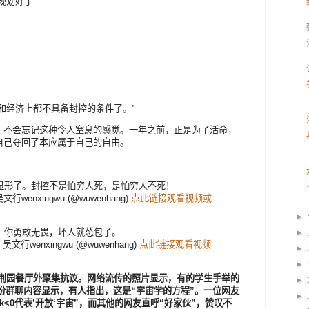
规划好了”
和经济上都不具备封控的条件了。”
，不会忘记这种令人窒息的感觉。一年之前，正是为了活命，
自己夺回了本应属于自己的自由。
显形了。封控不是怕穷人死，是怕穷人不死！
i— 吴文行wenxingwu (@wuwenhang)
点此链接观看视频或
►
。你勇敢无畏，坏人就怂包了。
►
ZK— 吴文行wenxingwu (@wuwenhang)
点此链接观看视频
►
►
在紫荆园餐厅外聚集抗议。网络流传的照片显示，有的学生手举的
►
份群聊内容显示，有人指出，这是“宇宙学的方程”。一位网友
►
k<0代表’开放‘宇宙”，而其他的网友直呼“好家伙”，赞叹不