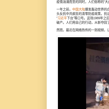
疫情汹涌而至的同时，人们俗称的“大
一年之前，
中国大陆
爆发轰动世界的
头反抗中共疯狂的清零防疫政策，抗议者
“
习近平
下台”等口号。这场1989年
破产。人们用自己的行动，从新夺回
然而，最近在网络热传的一则视频，让