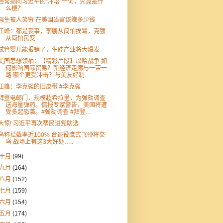
经常指向习近平的“冲塔”一词，究竟是什
么梗？
强生被人笑穷 在美国当官该赚多少钱
江峰：都是丧事，李鹏从简怕挨骂，克强
从简怕民变
试管婴儿能报销了，生娃产业将大爆发
美国思想领袖：【精彩片段】以哈战争 如
何影响国际贸易？新经济走廊与一带一
路 哪个更受冲击？与美友好制...
江峰：李克强的旧皮带 #李克强
拜登电邮门，规模超希拉里，为弹劾调查
送海量弹药。情报专家警告，美国将遭
受多起恐袭。#弹劾调查 #拜登...
大惊! 习近平再次帮民进党助选
乌称拦截率近100% 台退役鹰式飞弹将交
乌 战场上有这3大好处…..
十月
(99)
九月
(164)
八月
(152)
七月
(159)
六月
(154)
五月
(174)