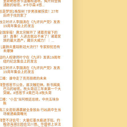
里斯晒感恩节温馨照遭喷。揭开拜登搞
通胀的秘密。#卡尔森 #感...
总是梦到1株梨树 7岁男孩被拐卖！27年
后终于找到家了
独立时评人李国涛在《九评共产党》发表
19周年集会上的发言
全国享福！唐太宗解开了 诸葛亮留下的
谜！真事！人进去就出不来了！诸葛家
族的最大遗产，藏巨大威力！｜ ...
儿童肺炎重蹈新冠大流行？专家担忧恐有
未爆弹
纽约人权律师叶宁在《九评》发表19周年
纽约纪念集会上的发言
独立时评人李国涛在《九评共产党》发表
19周年集会上的发言
江峰：谁夺走了亮亮丽君的未来
拜登感恩节公告，首次触犯神。新书揭奥
巴马的秘密。枕头哥迎三年来第一个大
突破。#感恩节 #奥巴马 #枕头哥
江峰：“小丑”当阿根廷总统，中共五味杂
陈
高三女逛街遇袭被全身放血 行凶高中生当
场被逮画面曝光
拜登不详信号：大量红墨水痕迹浮现。约
翰逊海湖庄园会见川普。华盛顿上诉法