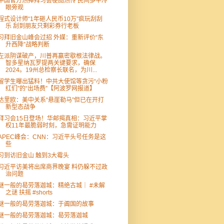
中国官方热捧拜习会梗图热传 民间多半冷
眼旁观
程式设计师“1年砸人民币10万”疯玩刮刮
乐 刮到朋友只剩彩券行老板
习拜旧金山峰会过招 外媒：重新评价“东
升西降”战略判断
左派阴谋破产，川普再赢密歇根法律战。
智多星纳瓦罗提两关键要求，确保
2024。19州总检察长联名，为川...
留学生曝出猛料！中共大使馆等贪污“小粉
红们”的“出场费”【阿波罗网报道】
达里欧：美中关系“悬崖勒马”但已在开打
新型态战争
拜习会15日登场！华邮揭真相：习近平掌
权11年最脆弱时刻，急需证明能力
APEC峰会：CNN：习近平头号任务是这
些
习到访旧金山 触到3大霉头
习近平访美将出席商界晚宴 料仍躲不过政
治问题
谜一般的曷劳落迦城：精绝古城｜ #未解
之谜 扶摇 #shorts
谜一般的曷劳落迦城：于阗国的故事
谜一般的曷劳落迦城：曷劳落迦城