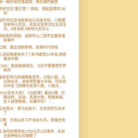
谜一般的曷劳落迦城：喀拉墩的疑惑
西安罕见“雷打雪”！网友：想起疫情前“凶
兆”
纽约市长亚当斯被当众没收手机。川普盟
友斯特凡尼克，状告法官恩戈伦无法无
天。#亚当斯 #斯特凡尼克 #...
网友制作视频：讽刺中山二院学生集体患
癌事件
江峰：国企改制停顿，改革时代终结
扎克伯格更亲共了? 脸书被禁14年后,他竟
重返中国
CNN：挑战美国地位，习近平要重塑世界
秩序
最有影响力的捐赠者发声，力挺川普。众
议院出手，调查拜登重大升级。阿肯色
州州长飞到佛州支持川普。川普点...
2024龙年大戏？《马前课》最后4课：红
朝运终、应劫、其道大衰；新朝来临，
圣人拯患救难，光耀中华！｜...
互别苗头：拜习会前夕，北京突然又出手
了
江峰：王岐山反习不当出头鸟，背後还有
谁
上海鸡肉烤串卖1700元仍1位难求…东京
主厨神秘仪式被酸了