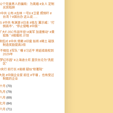
32个完美男人的骗局：为离婚 #女人 定制
买房陷阱
#中共 公布 #吉林 一号8 #卫星 照恫吓 #
台湾 ? #国台办 这么说…..
与 #中共 有渊源 #日本 #极左 翼示威：“打
倒高市”、“停止侵略 #中国 ”
扩大F-35C作战半径! #美军 加速推动“ #黄
貂鱼 ” #舰载机 计划
降低对 #中共 倚赖 #印度 拟将 #稀土 磁铁
制造奖励提高3倍
“不相信 #军队 ” 曝 #习近平 将延续政权到
2029年
“梦幻乐园” #上海迪士尼 直饮台沦为“洗屁
区”
#央行 前行长 #易纲 疑似“软著陆”
大批 #中国企业家 前往 #平壤 ，也有受过
制裁的企业
十月
(70)
九月
(79)
八月
(69)
七月
(84)
六月
(71)