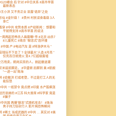
#G20峰会 后 针对 #中日关系 #高市早苗
最新表态
#王小洪 又不务正业 显露“诡异”之处
形似 #金针菇 ！ #贵州 村民误食毒菇 3人
身亡
看穿 #中共 攻势本质 #产经新闻 ：想要和
平就得支持 #高市早苗 的说法
一周两起恐怖杀人画面曝! 传 #北京 凶杀7
#儿童死亡 #南京 “献忠式”连环撞
“ #中国 产 #电动汽车 是 #特洛伊木马 ”
没钱玩不下去了 ? 全球最大“人造 #月亮 ”
仅亮百日就熄火 变4.7亿超级废墟
2万甩卖，鹤岗买房的人，掀起撤退潮
尼米兹前脚走、 #华盛顿 后脚到 美 #航舰
“一进一出”南海
将 #俞敏洪 打成老登，不过是打工人的无
能狂怒
#中共 一纸禁令 竟点燃 #印度 水产股飙涨
经历显赫的 #江苏 科大首席 #科学家 竟是
#骗子
#中共国 再爆“献忠”式随机攻击！ #珠海
男子持刀狂砍行人 影片揭恐怖瞬间
将 #稀土 当成武器的 #中共 … 其实对 #美