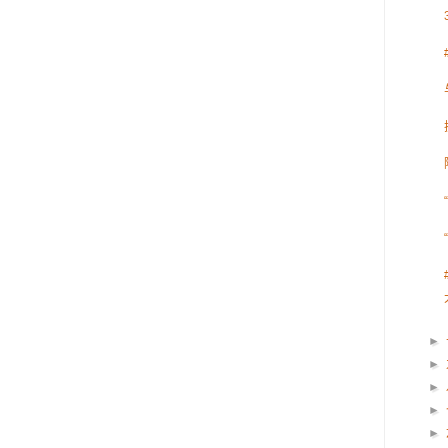
►
►
►
►
►