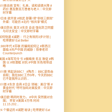
国 的依存度正在扩大
#川普总统 宣布：礼来、诺和诺德大降 #
药价 惠及数百万患者与老人｜中文即
时字幕
#日本 欲开放 #核武 部署! 修“非核三原则”
外媒：可能仿 #北约 “核共享”模式
#美日防长 首次 #东京 会谈 强化防卫同盟
与印太安全｜中文即时字幕
如何快速 #减肥 ：行之有效的3步计划 |
吃得更好 Eat Better
1980年代 #苏联 的骗局如何让 #新西兰
面临 #共产中国 的威胁｜铁拳老邓
Counterpunch
美国 #海军司令 引 #蜘蛛侠 名言 敦促 #韩
国 以 #核潜艇 对抗 #中国 灰色地带战
略
#川普 将起诉BBC！ #陶杰 ：BBC是咎由
自取；我在BBC工作9年，今天的BBC
已不是我所认识的...
#川普 #东京 会商 #日企 领袖：美日“新 #
黄金时代 ”呼吁加码对美投资｜中文即
时字幕
#美日欧 韩同时发力， #中共 突然面对合
围； 早安 #美国 #方伟 时间
11.15.202...
24 个循证的 #减肥 秘诀 | 吃得更好 Eat