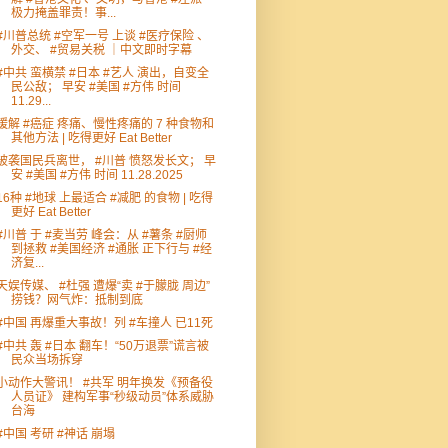
极力掩盖罪责！事...
#川普总统 #空军一号 上谈 #医疗保险 、
外交、 #贸易关税 ｜中文即时字幕
#中共 蛮横禁 #日本 #艺人 演出，自变全
民公敌； 早安 #美国 #方伟 时间
11.29...
缓解 #癌症 疼痛、慢性疼痛的 7 种食物和
其他方法 | 吃得更好 Eat Better
被袭国民兵离世， #川普 愤怒发长文； 早
安 #美国 #方伟 时间 11.28.2025​⁠ ​⁠
16种 #地球 上最适合 #减肥 的食物 | 吃得
更好 Eat Better
#川普 于 #麦当劳 峰会：从 #薯条 #厨师
到拯救 #美国经济 #通胀 正下行与 #经
济复...
天娱传媒、 #杜强 遭爆“卖 #于朦胧 周边”
捞钱？网气炸：抵制到底
#中国 再爆重大事故！列 #车撞人 已11死
#中共 轰 #日本 翻车！“50万退票”谎言被
民众当场拆穿
小动作大警讯！ #共军 明年换发《预备役
人员证》 建构军事“秒级动员”体系威胁
台海
#中国 考研 #神话 崩塌