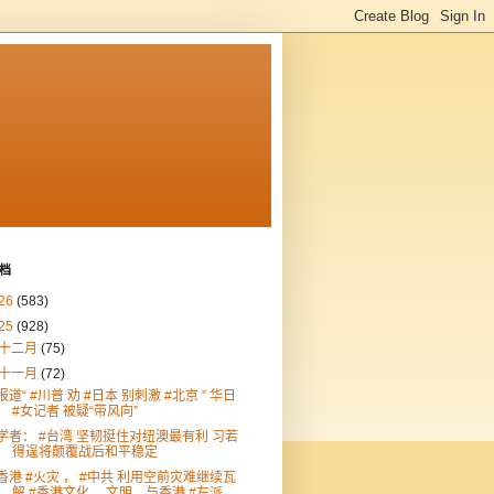
档
26
(583)
25
(928)
十二月
(75)
十一月
(72)
报道“ #川普 劝 #日本 别刺激 #北京 ” 华日
#女记者 被疑“带风向”
学者： #台湾 坚韧挺住对纽澳最有利 习若
得逞将颠覆战后和平稳定
香港 #火灾 ， #中共 利用空前灾难继续瓦
解 #香港文化 、文明，与香港 #左派