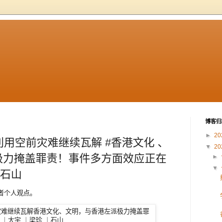
博客归
►
20
 利用空前灾难继续瓦解 #香港文化 、
▼
20
 极力掩盖罪责！事件多方面效应正在
►
▼
｜石山
作者个人观点。