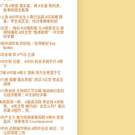
#广西 #男婴 遭杀害，两 #女童 免刑责，
民事赔偿无着落
#上海 985毕业生人数已远超 #垃圾桶 数
量，学生说实话：找对象都像秋招
#白宫 ：强化 #对俄制裁 与 #国家安全 莱
维特痛批 #民主党 “鲁莽勒索”｜中文即
时字幕
#地中海饮食 的好处｜吃得更好 Eat
Better
#苏东坡 和 #气功 之缘
#华尔街 日报： #中共 的杀手锏不只 #稀
土
打破 #中国 #稀土 垄断 西方全寄望于它
#川普 强塞“毒丸条款” 测试 #北京 老友忠
诚度
#川普总统 主持排灯节日典 强调美印友好
与经济繁荣｜中文即时字幕
美政震荡一周： #最高法院 审全球 #关税
案， #民主党 爆内战！会怎么判？曼达
尼赢 #纽约 ，民...
#共产主义 者为何高度重视把 #德州 变成
蓝州｜铁拳老邓 Counterpunch
#中共 近期操作得出 #四中全会 结论：习
让权退居二线