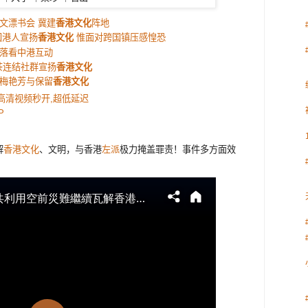
文漂书会 冀建
香港文化
阵地
国港人宣扬
香港文化
惟面对跨国镇压感惶恐
落看中港互动
茶连结社群宣扬
香港文化
梅艳芳与保留
香港文化
:高清视频秒开,超低延迟
P
解
香港文化
、文明，与香港
左派
极力掩盖罪责！事件多方面效