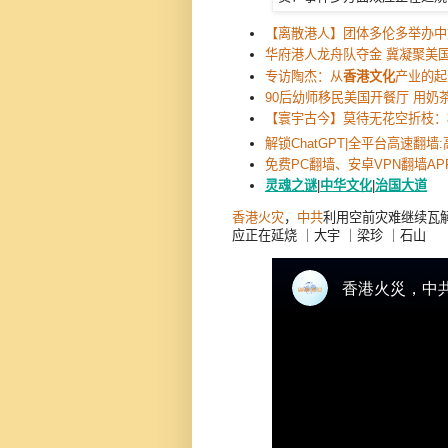
【离散港人】团体多伦多举办中
华府港人龙舟队夺金 冀凝聚美
专访陶杰：从
香港文化
产业的起
90后幼师移民美国开餐厅 用奶
【寰宇古今】莫待无花空折枝：
解锁ChatGPT|全平台高速翻墙
免费PC翻墙、安卓VPN翻墙AP
灵魂之谜
|
中华文化
|
治国大道
香港
火灾
，
中共
利用空前灾难继续瓦
应正在延烧 ｜大宇 ｜梁珍 ｜石山