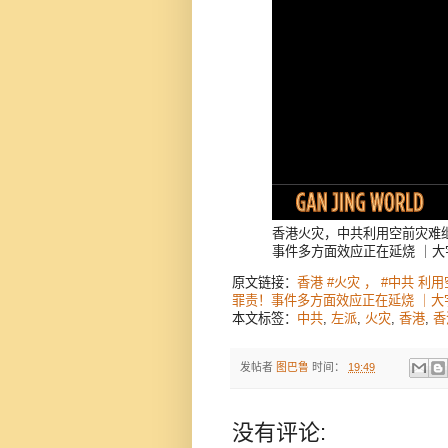
香港火灾，中共利用空前灾难
事件多方面效应正在延烧 ｜大
原文链接：
香港 #火灾 ， #中共 
罪责！事件多方面效应正在延烧 ｜大宇
本文标签：
中共
,
左派
,
火灾
,
香港
,
香
发帖者
图巴鲁
时间：
19:49
没有评论: