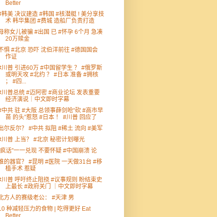
Better
#韩美 决议建造 #韩国 #核潜艇 ! 美分享技
术 韩华集团 #费城 造船厂负责打造
母称女儿被骗 #出国 已 #怀孕 6个月 急凑
20万赎金
不惧 #北京 恐吓 沈伯洋前往 #德国国会
作证
#川普 引进60万 #中国留学生 ？ #俄罗斯
或明天攻 #北约 ？ #日本 准备 #拥核
； #四...
#川普总统 #迈阿密 #商业论坛 发表重要
经济演说｜中文即时字幕
#中共 驻 #大阪 总领事薛剑呛“砍 #高市早
苗 的头”惹怒 #日本 ！ #川普 回应了
出尔反尔？ #中共 拟阻 #稀土 流向 #美军
#川普 上当？ #北京 秘密计划曝光
“疯话”一一兑现 不要怀疑 #中国崩溃 论
谁的器官？ #昆明 #医院 一天做31台 #移
植手术 惹疑
#川普 呼吁终止阻挠 #议事规则 盼结束史
上最长 #政府关门 ｜中文即时字幕
北方人的赛级老公： #天津 男
10 种减轻压力的食物 | 吃得更好 Eat
Better