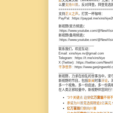
胎
文克莱沃斯（Winklevoss）兄弟
么要
支持川普
，反对拜登。拜登竞选
===========================
支持
正义之声
，打赏一杯咖啡：
PayPal: :https://paypal.me/xinshiye
新视野(官方频道)：
:https://www.youtube.com/@NewVisi
新视野(备用频道)：
:https://www.youtube.com/@NewVisi
____________________
联系我们，欢迎互动：
Email: xinshiye.nv@gmail.com
Telegram: :https://t.me/xinshiye
X (Twitter): :https://twitter.com/New
干净世界
: :https://www.ganjingwor
____________________
新视野，力求在纷乱的世事当中，坚
新视野的节目，包括
新闻
时事
评论
，
多一个视角，多一份启迪，多一份真
在人类正邪较量中，新视野伴您同行
“3个关键点 迫使
亿万富翁
不得不拥
承诺为川普竞选捐赠逾1亿美元
亿万富翁
们倒向川普