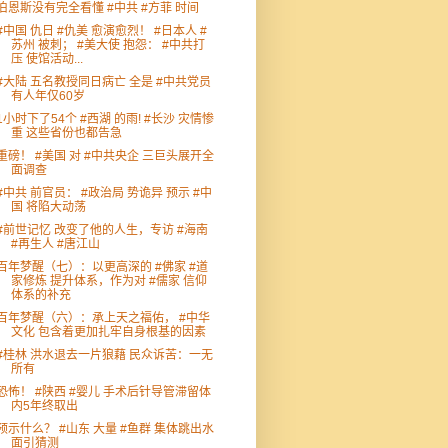
伯恩斯没有完全看懂 #中共 #方菲 时间
#中国 仇日 #仇美 愈演愈烈！ #日本人 #
苏州 被刺； #美大使 抱怨： #中共打
压 使馆活动...
#大陆 五名教授同日病亡 全是 #中共党员
有人年仅60岁
1小时下了54个 #西湖 的雨! #长沙 灾情惨
重 这些省份也都告急
重磅！ #美国 对 #中共央企 三巨头展开全
面调查
#中共 前官员： #政治局 势诡异 预示 #中
国 将陷大动荡
#前世记忆 改变了他的人生，专访 #海南
#再生人 #唐江山
百年梦醒（七）：以更高深的 #佛家 #道
家修炼 提升体系，作为对 #儒家 信仰
体系的补充
百年梦醒（六）：承上天之福佑， #中华
文化 包含着更加扎牢自身根基的因素
#桂林 洪水退去一片狼藉 民众诉苦：一无
所有
恐怖！ #陕西 #婴儿 手术后针导管滞留体
内5年终取出
预示什么？ #山东 大量 #鱼群 集体跳出水
面引猜测