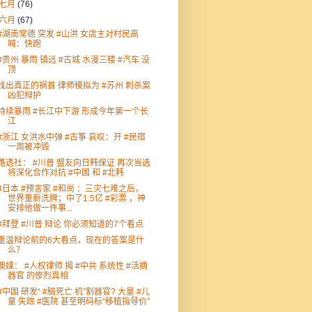
七月
(76)
六月
(67)
#湖南常德 突发 #山洪 女店主对村民高
喊：快跑
#贵州 暴雨 镇远 #古城 水漫三楼 #汽车 没
顶
找出真正的祸首 律师模拟为 #苏州 刺杀案
凶犯辩护
持续暴雨 #长江中下游 形成今年第一个长
江
#浙江 女洪水中弹 #古筝 哀叹：开 #民宿
一周被冲毁
路透社： #川普 盟友向日韩保证 再次当选
将深化合作对抗 #中国 和 #北韩
#日本 #预言家 #和尚 ：三灾七难之后，
世界重新洗牌；中了1.5亿 #彩票 ，神
安排他做一件事...
#拜登 #川普 辩论 你必须知道的7个看点
重温辩论前的6大看点，现在的答案是什
么？
澳媒： #人权律师 揭 #中共 系统性 #活摘
器官 的惨烈真相
#中国 研发“ #脑死亡 机”割器官? 大量 #儿
童 失踪 #医院 甚至明码标“移植指导价”