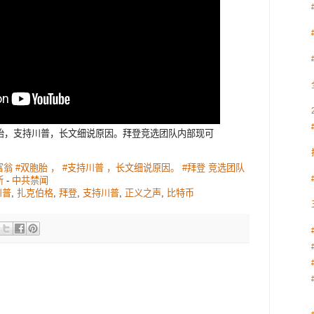
胎，支持川普，长文细说原因。拜登竞选团队内部现可
富翁 #双胞胎 ， #支持川普 ，长文细说原因。 #拜登 竞选团队
斯
-
中共禁闻
川普
,
扎克伯格
,
拜登
,
支持川普
,
正义之声
,
比特币