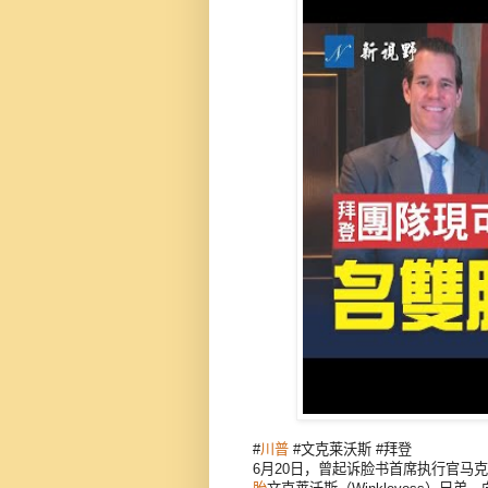
#
川普
#文克莱沃斯 #拜登
6月20日，曾起诉脸书首席执行官马克