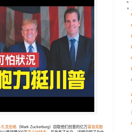
►
▼
·
扎克伯格
（Mark Zuckerburg）窃取他们创意的亿万
富翁
双胞