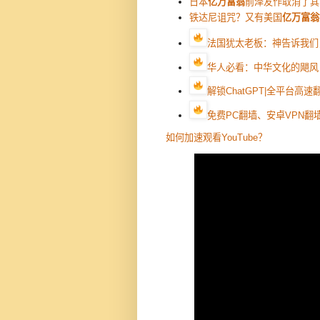
日本
亿万富翁
前泽友作取消了其
铁达尼诅咒？又有美国
亿万富翁
法国犹太老板：神告诉我们
华人必看：中华文化的飓风
解锁ChatGPT|全平台高
免费PC翻墙、安卓VPN翻墙
如何加速观看YouTube？