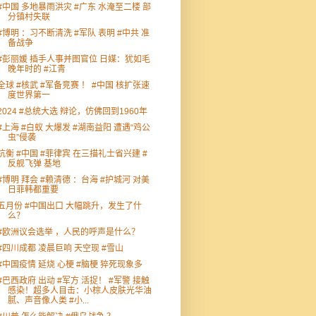
#中国 多地暴雨洪灾 #广东 水淹至二楼 部
分镇村失联
#博明 ：习不断清洗 #军队 表明 #中共 准
备战争
#彭丽媛 插手人事并图官位 日媒：犹如毛
晚年时的 #江青
全球 #核武 #军备竞赛 ！ #中国 核扩张速
度世界第一
2024 #总统大选 辩论，仿佛回到1960年
#上海 #白蚁 大爆发 #湖南益阳 遭遇“鸡公
虫”侵袭
抗衡 #中国 #菲律宾 在三描礼士省兴建 #
反舰飞弹 基地
#博明 拜会 #赖清德 ：台海 #护城河 对美
日菲韩都重要
五月份 #中国出口 大幅跳升，发生了什
么？
#欧洲议会选举 ，人民的呼声是什么？
#四川成都 凌晨巨响 天空现 #雪山
#中国疫情 延烧 心梗 #脑梗 猝死现象多
#巴西政府 出动 #军方 活捉！ #军警 接触
感染！超多人目击：小棕人皮肤光华油
腻、声音像人类 #小...