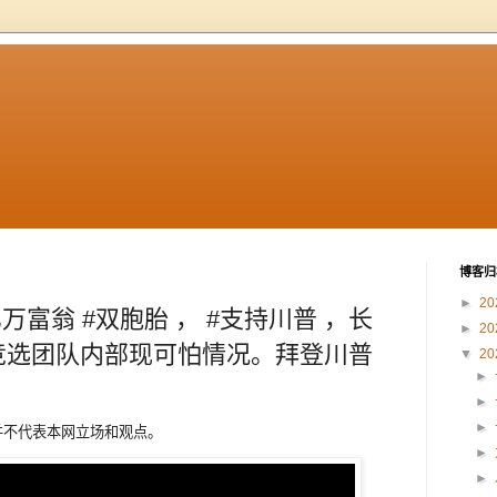
博客归
►
20
亿万富翁 #双胞胎 ， #支持川普 ，长
►
20
 竞选团队内部现可怕情况。拜登川普
▼
20
►
►
►
章内容并不代表本网立场和观点。
►
►