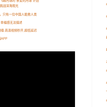
飞越月球的“亲爱的月球”计划
挑战深海观光
，只有一位中国人能救人类
 幸福感无法描述
速翻墙:高清视频秒开,超低延迟
APP