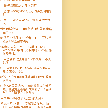
#川普 怎么能解决 #俄乌战争 ？
#川普 经常用错人，那以后呢？
#川普 怎么解决34亿 #美元 的钜额 #国债
？
#中共三中全会 前 #北京卫戍区 #政委 换
人
对待 #俄乌战争 ， #川普 和 #拜登 的策略
完全不同
#解放军 只秀肌肉？ 学者： #中共军演 重
威摄但缺乏战术演练
再现相同天象！ #中国 将重回1964？！
2024-2025中国 #文革再现 ？ #阿南德
发现奇特...
#三中全会 将改弦易辙？ #蔡慎坤 ：不长
记性
#三中全会 前夕 #江系高官 被辞去 #全国
政协 常委、委员
研究过上千例 #濒死体验 美前 #牧师 谈死
后世界
#川普 5月筹款达3亿！川普乘胜公布新视
频，调整竞选策略！太精彩了： #盖兹
与加兰在听证会上激烈交...
#中国 8964启动的 #东欧 连锁反应
#八九六四 35周年，专属新歌发布。歌曲
制作人在狱中的滴血经历。看透 #中共