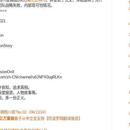
，向川普捐赠200万
美元
比特币
。并发表了长文，详细说明了为什
团队战略失败，内部现可怕情况。
===
2021
on
onStory
VisionOnX
ld.com/zh-CN/channel/u6JNPX0ugRLKn
守良知，追求真相。
深度报道，人物故事等。
相，多一份正义。
！
抱川普”No.02（06/12/24）
亿万富翁
妻子从中立变支持【阿波罗网翻译报道】