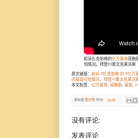
起诉扎克伯格的
亿万富翁
双胞
怕情况。拜登川普文克莱沃斯
原文链接：
起诉 #扎克伯格 的 #亿万
内部现可怕情况。拜登川普文克莱沃
本文标签：
亿万富翁
,
双胞胎
,
富翁
,
发帖者
图巴鲁
时间：
10:49
没有评论:
发表评论