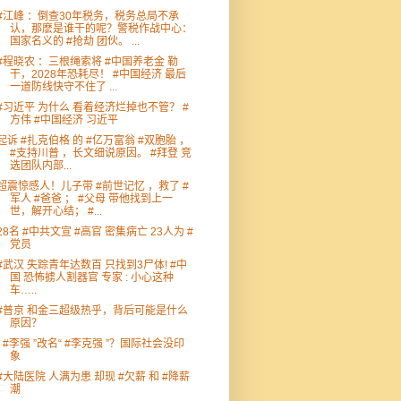
#江峰 ：倒查30年税务，税务总局不承
认，那麽是谁干的呢？警税作战中心：
国家名义的 #抢劫 团伙。 ...
#程晓农 ：三根绳索将 #中国养老金 勒
干，2028年恐耗尽！ #中国经济 最后
一道防线快守不住了 ...
#习近平 为什么 看着经济烂掉也不管？ #
方伟 #中国经济 习近平
起诉 #扎克伯格 的 #亿万富翁 #双胞胎 ，
#支持川普 ，长文细说原因。 #拜登 竞
选团队内部...
超震惊感人！儿子带 #前世记忆 ，救了 #
军人 #爸爸 ； #父母 带他找到上一
世，解开心结； #...
28名 #中共文宣 #高官 密集病亡 23人为 #
党员
#武汉 失踪青年达数百 只找到3尸体! #中
国 恐怖掳人割器官 专家 : 小心这种
车…..
#普京 和金三超级热乎，背后可能是什么
原因？
“ #李强 ”改名“ #李克强 ”？国际社会没印
象
#大陆医院 人满为患 却现 #欠薪 和 #降薪
潮