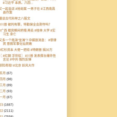
#习近平 本质。六四...
又一起金店 #抢劫案 一男子在 #江西南昌
县作案
漫谈古代科举之八股文
#川普 被判有罪，特勤保全会剥夺吗？
#广西 楼房瞬间坍塌 两名 #桂林 大学 #实
习生 身亡
又多一个南海“坐滩”? 中媒放消息： #菲律
宾 意图军事化仙宾礁
#红杉资本 大佬一把给 #特朗普 捐30万
〖 #红朝 浮世绘〗 #川普 发表撑台爆炸性
言论 #中共 强烈反弹
惊险奇观! #北京 妖风大作
五月
(67)
四月
(98)
三月
(89)
二月
(93)
一月
(87)
23
(1687)
22
(2111)
21
(7558)