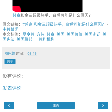
普京
和金三超级热乎，背后可能是什么原因？
原文链接：
#普京 和金三超级热乎，背后可能是什么原因？
-
中共禁闻
本文标签：
夏令营
,
方伟
,
普京
,
美国
,
美国价值
,
美国史话
,
美
国宪法
,
美国联邦
,
非营利机构
图巴鲁
时间：
03:49
共享
没有评论:
发表评论
‹
›
主页