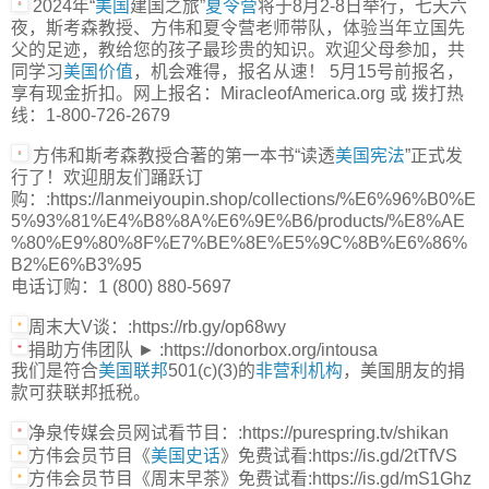
2024年“
美国
建国之旅”
夏令营
将于8月2-8日举行，七天六
夜，斯考森教授、方伟和夏令营老师带队，体验当年立国先
父的足迹，教给您的孩子最珍贵的知识。欢迎父母参加，共
同学习
美国价值
，机会难得，报名从速！ 5月15号前报名，
享有现金折扣。网上报名：MiracleofAmerica.org 或 拨打热
线：1-800-726-2679
方伟和斯考森教授合著的第一本书“读透
美国宪法
”正式发
行了！欢迎朋友们踊跃订
购：:https://lanmeiyoupin.shop/collections/%E6%96%B0%E
5%93%81%E4%B8%8A%E6%9E%B6/products/%E8%AE
%80%E9%80%8F%E7%BE%8E%E5%9C%8B%E6%86%
B2%E6%B3%95
电话订购：1 (800) 880-5697
周末大V谈：:https://rb.gy/op68wy
捐助方伟团队 ► :https://donorbox.org/intousa
我们是符合
美国联邦
501(c)(3)的
非营利机构
，美国朋友的捐
款可获联邦抵税。
净泉传媒会员网试看节目：:https://purespring.tv/shikan
方伟会员节目《
美国史话
》免费试看:https://is.gd/2tTfVS
方伟会员节目《周末早茶》免费试看:https://is.gd/mS1Ghz