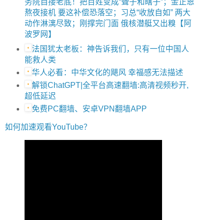
务院自接老底！把百姓变成“聋子和瞎子”；金正恩
熬夜接机 要这补偿恐落空；习总“收放自如” 两大
动作淋漓尽致；刚撑完门面 俄核潜艇又出糗【阿
波罗网】
法国犹太老板：神告诉我们，只有一位中国人
能救人类
华人必看：中华文化的飓风 幸福感无法描述
解锁ChatGPT|全平台高速翻墙:高清视频秒开,
超低延迟
免费PC翻墙、安卓VPN翻墙APP
如何加速观看YouTube？