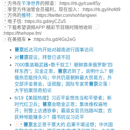
方伟在
干净世界
的频道：:https://rb.gy/cuw85y
享受方伟油管会员福利，现在加入：:https://rb.gy/ihofd9
方伟的
推特
：:https://twitter.com/sohfangwei
电子信: :https://is.gd/eyCZu5
下载希望调频APP 精彩节目随时随地收听
:https://thehope.fm/
在美捐车 ► :https://is.gd/4Gs2eG
普京
抵达河内开始对越南进行国事访问
对
普京
提议，拜登已读不回
7000集装箱武器+数千奴工！朝鲜换来俄罗斯“四
样东西”；见金正恩，
普京
迟到了，说明什么？朝
俄热恋能持久吗；中共仍是朝鲜最大贸易方，外
交部评金普会，话很酸；国际专家笑
普京
沦落｜
大宇拍案惊奇拍论
6/19【美国热搜】习近平妄想充当和平使者；新
时代红卫兵；
普京
会晤金正恩；集体维权遍地
开；刑警上访遇铁拳；霸道女官员挡路叫嚣；农
民种地能赚多少？摆书抗议习近平
普京
金正恩干票大的 后果不堪设想；中共国