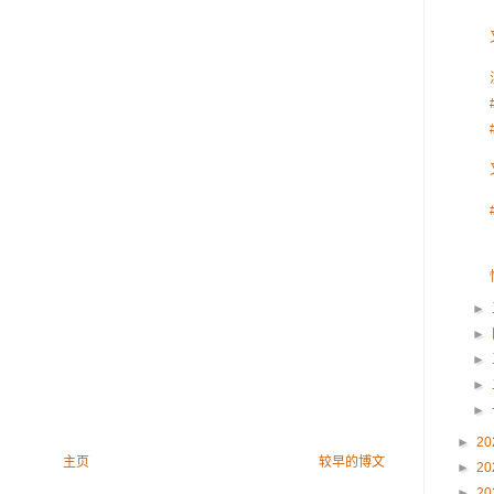
►
►
►
►
►
►
20
主页
较早的博文
►
20
►
20