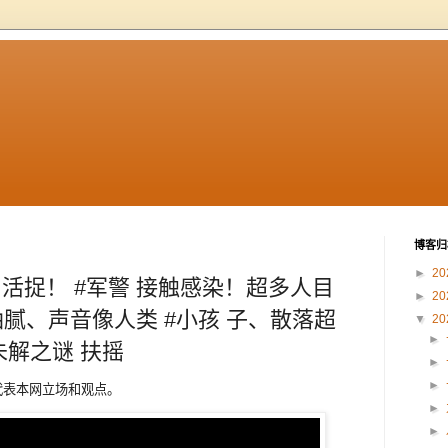
博客归
►
20
方 活捉！ #军警 接触感染！超多人目
►
20
腻、声音像人类 #小孩 子、散落超
▼
20
►
未解之谜 扶摇
►
►
不代表本网立场和观点。
►
►