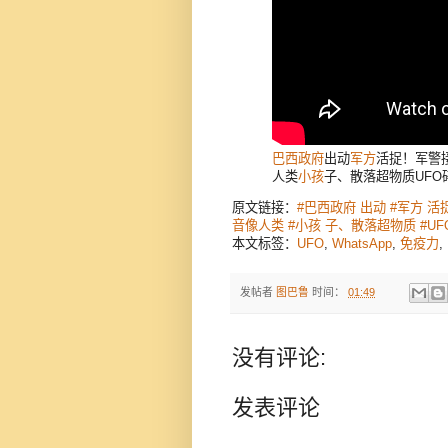
巴西政府
出动
军方
活捉！军警
人类
小孩
子、散落超物质UFO
原文链接：
#巴西政府 出动 #军方 
音像人类 #小孩 子、散落超物质 #U
本文标签：
UFO
,
WhatsApp
,
免疫力
,
发帖者
图巴鲁
时间：
01:49
没有评论:
发表评论