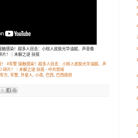
接触感染！超多人目击：小棕人皮肤光华油腻、声音像
碎片！｜未解之谜 扶摇
活捉！ #军警 接触感染！超多人目击：小棕人皮肤光华油腻、声
FO 碎片！｜未解之谜 扶摇
-
中共禁闻
军方
,
军警
,
外星人
,
小孩
,
巴西
,
巴西政府