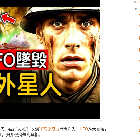
►
▼
孩：看到“恶魔”！执勤
军警
免疫力
离奇消失；
UFO
从天而落，
证，揭开被掩盖的真相。