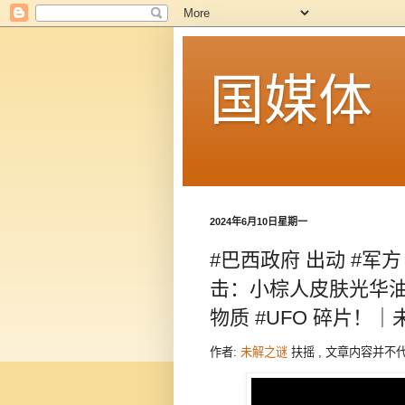
国媒体
2024年6月10日星期一
#巴西政府 出动 #军
击：小棕人皮肤光华油
物质 #UFO 碎片！｜
作者:
未解之谜
扶摇 , 文章内容并