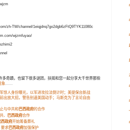
wjzm
om/zh-TW/channel/1eiqjdnq7go2dgb6zFtQ9TYK11080c
ram.com/wjzmfuyao/
iezhimi2
nnel
许多奇蹟，也留下很多谜团，扶摇和您一起分享大千世界那些
现象
……
军惊人身份曝光，以军进攻拉法倒计时；美提保台新战
前出放大招，警告别逼美国动手；马斯克为了言论自由
止与中共和
巴西政府
的合作
共、
巴西政府
合作
巴西政府
开始筹备葬礼
 要求
巴西政府
加强保护