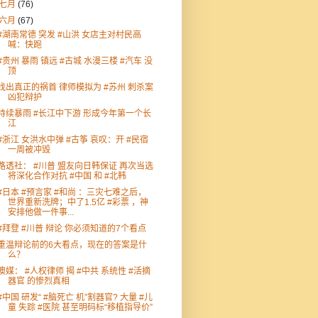
七月
(76)
六月
(67)
#湖南常德 突发 #山洪 女店主对村民高
喊：快跑
#贵州 暴雨 镇远 #古城 水漫三楼 #汽车 没
顶
找出真正的祸首 律师模拟为 #苏州 刺杀案
凶犯辩护
持续暴雨 #长江中下游 形成今年第一个长
江
#浙江 女洪水中弹 #古筝 哀叹：开 #民宿
一周被冲毁
路透社： #川普 盟友向日韩保证 再次当选
将深化合作对抗 #中国 和 #北韩
#日本 #预言家 #和尚 ：三灾七难之后，
世界重新洗牌；中了1.5亿 #彩票 ，神
安排他做一件事...
#拜登 #川普 辩论 你必须知道的7个看点
重温辩论前的6大看点，现在的答案是什
么？
澳媒： #人权律师 揭 #中共 系统性 #活摘
器官 的惨烈真相
#中国 研发“ #脑死亡 机”割器官? 大量 #儿
童 失踪 #医院 甚至明码标“移植指导价”