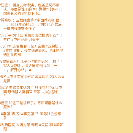
#江峰 ：倒查30年税务，税务总局不承
认，那麽是谁干的呢？警税作战中心：
国家名义的 #抢劫 团伙。 ...
#程晓农 ：三根绳索将 #中国养老金 勒
干，2028年恐耗尽！ #中国经济 最后
一道防线快守不住了 ...
#习近平 为什么 看着经济烂掉也不管？ #
方伟 #中国经济 习近平
起诉 #扎克伯格 的 #亿万富翁 #双胞胎 ，
#支持川普 ，长文细说原因。 #拜登 竞
选团队内部...
超震惊感人！儿子带 #前世记忆 ，救了 #
军人 #爸爸 ； #父母 带他找到上一
世，解开心结； #...
28名 #中共文宣 #高官 密集病亡 23人为 #
党员
#武汉 失踪青年达数百 只找到3尸体! #中
国 恐怖掳人割器官 专家 : 小心这种
车…..
#普京 和金三超级热乎，背后可能是什么
原因？
“ #李强 ”改名“ #李克强 ”？国际社会没印
象
#大陆医院 人满为患 却现 #欠薪 和 #降薪
潮