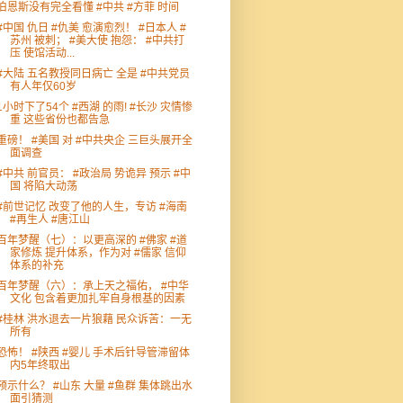
伯恩斯没有完全看懂 #中共 #方菲 时间
#中国 仇日 #仇美 愈演愈烈！ #日本人 #
苏州 被刺； #美大使 抱怨： #中共打
压 使馆活动...
#大陆 五名教授同日病亡 全是 #中共党员
有人年仅60岁
1小时下了54个 #西湖 的雨! #长沙 灾情惨
重 这些省份也都告急
重磅！ #美国 对 #中共央企 三巨头展开全
面调查
#中共 前官员： #政治局 势诡异 预示 #中
国 将陷大动荡
#前世记忆 改变了他的人生，专访 #海南
#再生人 #唐江山
百年梦醒（七）：以更高深的 #佛家 #道
家修炼 提升体系，作为对 #儒家 信仰
体系的补充
百年梦醒（六）：承上天之福佑， #中华
文化 包含着更加扎牢自身根基的因素
#桂林 洪水退去一片狼藉 民众诉苦：一无
所有
恐怖！ #陕西 #婴儿 手术后针导管滞留体
内5年终取出
预示什么？ #山东 大量 #鱼群 集体跳出水
面引猜测