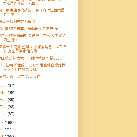
#习近平 本质。六四...
又一起金店 #抢劫案 一男子在 #江西南昌
县作案
漫谈古代科举之八股文
#川普 被判有罪，特勤保全会剥夺吗？
#广西 楼房瞬间坍塌 两名 #桂林 大学 #实
习生 身亡
又多一个南海“坐滩”? 中媒放消息： #菲律
宾 意图军事化仙宾礁
#红杉资本 大佬一把给 #特朗普 捐30万
〖 #红朝 浮世绘〗 #川普 发表撑台爆炸性
言论 #中共 强烈反弹
惊险奇观! #北京 妖风大作
五月
(67)
四月
(98)
三月
(89)
二月
(93)
一月
(87)
23
(1687)
22
(2111)
21
(7558)