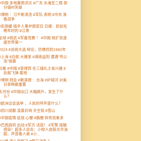
#中国 多地暴雨洪灾 #广东 水淹至二楼 部
分镇村失联
#博明 ：习不断清洗 #军队 表明 #中共 准
备战争
#彭丽媛 插手人事并图官位 日媒：犹如毛
晚年时的 #江青
全球 #核武 #军备竞赛 ！ #中国 核扩张速
度世界第一
2024 #总统大选 辩论，仿佛回到1960年
#上海 #白蚁 大爆发 #湖南益阳 遭遇“鸡公
虫”侵袭
抗衡 #中国 #菲律宾 在三描礼士省兴建 #
反舰飞弹 基地
#博明 拜会 #赖清德 ：台海 #护城河 对美
日菲韩都重要
五月份 #中国出口 大幅跳升，发生了什
么？
#欧洲议会选举 ，人民的呼声是什么？
#四川成都 凌晨巨响 天空现 #雪山
#中国疫情 延烧 心梗 #脑梗 猝死现象多
#巴西政府 出动 #军方 活捉！ #军警 接触
感染！超多人目击：小棕人皮肤光华油
腻、声音像人类 #小...