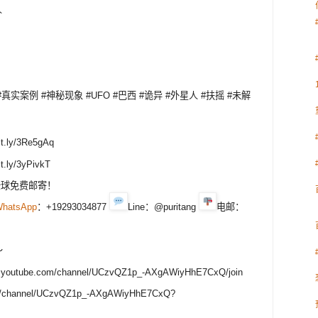
人
#真实案例 #神秘现象 #UFO #巴西 #诡异 #外星人 #扶摇 #未解
/3Re5gAq
/3yPivkT
受全球免费邮寄！
hatsApp
：+19293034877
Line：@puritang
电邮：
～
tube.com/channel/UCzvQZ1p_-AXgAWiyHhE7CxQ/join
m/channel/UCzvQZ1p_-AXgAWiyHhE7CxQ?