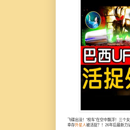
飞碟出没！“校车”在空中飘浮！三个女
幸存
外星人
被活捉？！26年后最新力