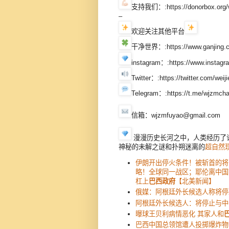
支持我们：:https://donorbox.org/
–
欢迎关注其他平台
干净世界：:https://www.ganjing.c
instagram：:https://www.instag
Twitter：:https://twitter.com/weij
Telegram：:https://t.me/wjzmcha
信箱：wjzmfuyao@gmail.com
漫漫历史长河之中，人类经历了
神秘的未解之谜和扑朔迷离的
超自然
伊朗开出停火条件！被斩首的将
略！全球同一战区；耶伦离中国
杠上
巴西政府
【北美新闻】
俄媒：阿根廷外长候选人称将停
阿根廷外长候选人：将停止与中
曝球王贝利病情恶化 其家人和
巴西中国总领馆遭人投掷爆炸物