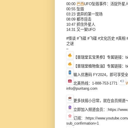
00:00
巴西
UFO坠毁事件：活捉外星
00:55 坠毁
03:23 诡异的第一现场
08:09 都市目击
10:47 抓住外星人
14:31 又一架UFO
#怪谈 #飞碟 #飞碟 #文化历史 #真相 
之谜
–
【普瑞堂玄宝黑参】专属链接：bit.ly
【普瑞堂植物鱼油】专属链接：bit.ly
输入优惠码 FY2024，即可享
北美热线：1-888-753-1771
W
info@puritang.com
更多扶摇小日常，就在会员频道
立即加入频道会员：:https://www.you
订阅：:https://www.youtube.co
sub_confirmation=1