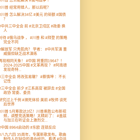
#川普 怎么能解决 #俄乌战争 ？
#川普 经常用错人，那以后呢？
#川普 怎么解决34亿 #美元 的钜额 #国债
？
#中共三中全会 前 #北京卫戍区 #政委 换
人
对待 #俄乌战争 ， #川普 和 #拜登 的策略
完全不同
#解放军 只秀肌肉？ 学者： #中共军演 重
威摄但缺乏战术演练
再现相同天象！ #中国 将重回1964？！
2024-2025中国 #文革再现 ？ #阿南德
发现奇特...
#三中全会 将改弦易辙？ #蔡慎坤 ：不长
记性
#三中全会 前夕 #江系高官 被辞去 #全国
政协 常委、委员
研究过上千例 #濒死体验 美前 #牧师 谈死
后世界
#川普 5月筹款达3亿！川普乘胜公布新视
频，调整竞选策略！太精彩了： #盖兹
与加兰在听证会上激烈交...
#中国 8964启动的 #东欧 连锁反应
#八九六四 35周年，专属新歌发布。歌曲
制作人在狱中的滴血经历。看透 #中共