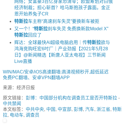
网络；女富豪3百亿身家恐清零；欧盟筹划对白俄
经济制裁；担心斩首？哈马斯抱孩子露面。金正
恩开始养兔子CR
特斯拉
车主称“高速刹车失灵”要换新车被拒
又一个！“
特斯拉
刹车失灵 免费换新款Model X”
特斯拉
回应了
辉达：全球最快AI超级电脑启用｜传
特斯拉
欲与
鸿海竞购旺宏6吋厂｜产业劲报【2021年5月28
日】@新闻精选【新唐人亚太电视】三节新闻
Live直播
WIN/MAC/安卓/iOS高速翻墙:高清视频秒开,超低延迟
免费PC翻墙、安卓VPN翻墙APP
来源：经济日报
原文链接：
彭博：中国部分机构在调查员工是否开特斯拉
-
中共禁闻
本文标签：
中共中央
,
中国
,
中宣部
,
彭博
,
汽车
,
浙江省
,
特斯
拉
,
电动车
,
调查员