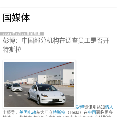
国媒体
2021年5月28日星期五
彭博：中国部分机构在调查员工是否开
特斯拉
彭博
资讯引述知
情人
士报导，
美国
电动
车大厂商
特斯拉
（Tesla）在
中国
面临更多