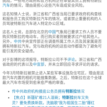
挑战，一些地方政府和官方机构正在审查其员工拥有特斯拉
汽车
的情况，理由是担心这些汽车造成安全风险。
这名知情人士说，浙江省和广西省当局已要求政府机构查核
和报告员工购买特斯拉汽车的情况，或者禁止重要机构的人
员驾驶特斯拉汽车进入特定办公区域。
这名人士说，总部在北京的
中国
气象局已要求工作人员不要
购买特斯拉的电动车，而已购买者则被要求过户给其他人。
另外，
中共
中央宣传部正在调查所属工作人员及其家属是否
拥有特斯拉汽车。党与政府机构的这些动作都是为了避免可
能引发的安全疑虑。
对于彭博的这项报导，特斯拉公司不予
评论
。浙江省和广西
省政府的代表以及
中宣部
，并未立即回应寻求评论的请求。
今年3月特斯拉被禁止进入某些军事设施及住宅区，理由是这
款汽车内置的相机可能搜集数据。之后，特斯拉在这个全球
最大汽车市场受到愈来愈严格的审查。
传中共政府机构摸底公务员拥有
特斯拉
情况
【焦点】新疆矿难21人溺毙；
特斯拉
刹车又失
灵？要免费换新款。洗脑歌“我为祖国生二胎”爆红