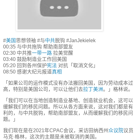
#
美国
思想领袖 #与
中共
脱钩 #JanJekielek
00:35 与中共拖钩 帮助南部盟友
02:30 中共推
一带一路
拉美觉醒
03:40 鼓励制造业工作回美国
05:20 回到各州保护
宪法
对抗「取消文化」
08:50 感谢大纪元报道
真相
「如果公司的运作模式没有办法搬回美国，因为劳动成本过
高，特别是美国公司，可以让他们去
拉丁美洲
。」格林说。
「我们可以在当地创造制造业基地、创造就业机会，这可以
缓解我们的移民问题。所以从各方面来说，这对我们都是有
利的，与中共脱钩，帮助南部盟友，从而缓解我们的移民问
题。」
我们现在是在2021年CPAC会议，采访田纳西州
众议院
议员
马克·格林，这次的主题是未被取消的美国。