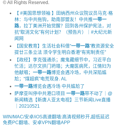
© All Rights Reserved.
【 #美国思想领袖 】田纳西州众议院议员马克·格
林：与中共拖钩，助南部盟友！中共推
一带一
路
，拉丁美洲开始觉醒？回到各州保护宪法，对
抗“取消文化”有何计划？（预告片）｜#大纪元新
闻网
【国安教育】生活社会科借“
一带一路
”教资源安全
提廿三条立法 须令学生明白香港“有宪制责任”
【政经】李克强通杀；魔鬼藏细节中，习近平白
忙活；达尔文拱门坍塌；大魔医病死，江情妇为
他献唱；
一带一路
博览会遇冷场，中共深陷尴
尬；“煤超疯”电荒现身. AL
一带一路
博览会遇冷场 中共尴尬了
萨摩亚叫停中共港口项目
一带一路
带不动了｜@
新闻精选【新唐人亚太电视】三节新闻Live直播
｜20210521
WIN/MAC/安卓/iOS高速翻墙:高清视频秒开,超低延迟
免费PC翻墙、安卓VPN翻墙APP