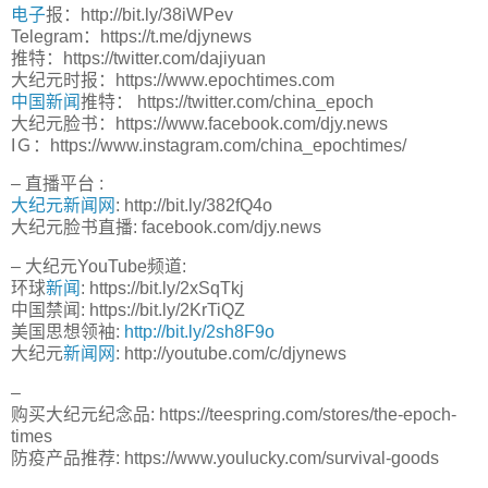
电子
报：http://bit.ly/38iWPev
Telegram：https://t.me/djynews
推特：https://twitter.com/dajiyuan
大纪元时报：https://www.epochtimes.com
中国新闻
推特： https://twitter.com/china_epoch
大纪元脸书：https://www.facebook.com/djy.news
IＧ：https://www.instagram.com/china_epochtimes/
– 直播平台 :
大纪元新闻网
: http://bit.ly/382fQ4o
大纪元脸书直播: facebook.com/djy.news
– 大纪元YouTube频道:
环球
新闻
: https://bit.ly/2xSqTkj
中国禁闻: https://bit.ly/2KrTiQZ
美国思想领袖:
http://bit.ly/2sh8F9o
大纪元
新闻网
: http://youtube.com/c/djynews
–
购买大纪元纪念品: https://teespring.com/stores/the-epoch-
times
防疫产品推荐: https://www.youlucky.com/survival-goods