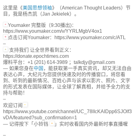
这里是《
美国思想领袖
》（American Thought Leaders）节
目，我是杨杰凯（Jan Jekielek）。
Youmaker 完整版（9:30播出)：
https://www.youmaker.com/v/YYRLMgbV4ox1
点击订阅Youmaker：https://www.youmaker.com/c/ATL
–
支持我们 让全世界看到正义：
https://donate.epochtimes.com
爆料平台：+1 (201) 614-3989 ；talkdjy@gmail.com
— 如果您身在
中国
，能获取第一手真实资讯，却又无法自由
表达心声，大纪元为您提供快速及时的传播窗口，将您看
到、听到的最新情况、百姓心声与诉求以影片、照片、文字
的形式发表在国际媒体，让全球了解真相，并给予全力的支
持与帮助！
–
欢迎订阅
https://www.youtube.com/channel/UC_78IIcKAIDpp6SJOlf3
vDA/featured?sub_confirmation=1
— 记得按下「小铃铛
」实时收看国内外最新时事直播喔
–