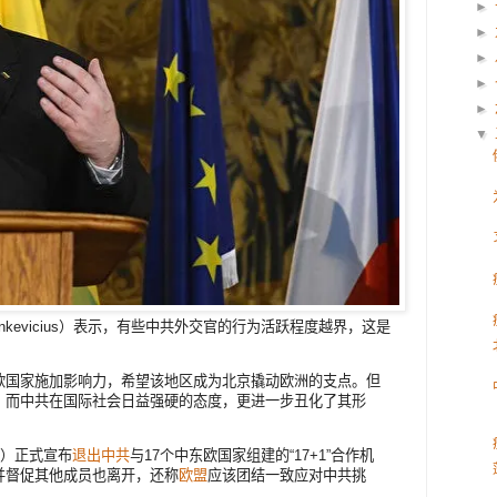
►
►
►
►
►
▼
Linkevicius）表示，有些中共外交官的行为活跃程度越界，这是
欧国家施加影响力，希望该地区成为北京撬动欧洲的支点。但
，而中共在国际社会日益强硬的态度，更进一步丑化了其形
日）正式宣布
退出中共
与17个中东欧国家组建的“17+1”合作机
并督促其他成员也离开，还称
欧盟
应该团结一致应对中共挑