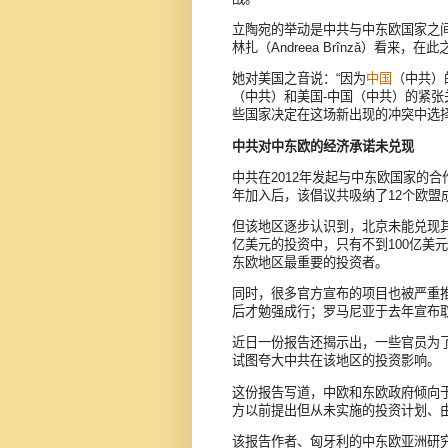
立陶宛的举动是中共与中东欧国家之
林扎（Andreea Brînză）看
她对美国之音说：“因为
中国
（中共）
（中共）和美国-中国（中共）的紧
些国家决定在这场新出现的冲突中选择
中共对中东欧的经济承诺未兑现
中共在2012年发起与中东欧国家的合
年加入后，该倡议共吸纳了12个欧盟
但该地区逐步认识到，北京未能兑现其承
亿美元的投资中，只有不到100亿美
东欧地区最重要的投资者。
同时，很多官方宣布的项目也被严重推迟
后才勉强成行；罗马尼亚于去年宣布
近日一份报告还揭示出，一些官员为
试图夸大中共在该地区的投资影响。
这份报告写道，中欧和东欧政府倾向
方以前提出但从未实施的投资计划、
该报告作者、匈牙利的中东欧亚洲研究中心