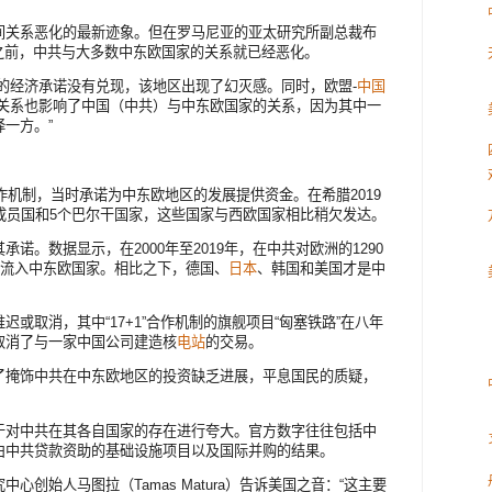
间关系恶化的最新迹象。但在罗马尼亚的亚太研究所副总裁布
来，在此之前，中共与大多数中东欧国家的关系就已经恶化。
的经济承诺没有兑现，该地区出现了幻灭感。同时，欧盟-
中国
张关系也影响了中国（中共）与中东欧国家的关系，因为其中一
一方。”
作机制，当时承诺为中东欧地区的发展提供资金。在希腊2019
成员国和5个巴尔干国家，这些国家与西欧国家相比稍欠发达。
诺。数据显示，在2000年至2019年，在中共对欧洲的1290
元流入中东欧国家。相比之下，德国、
日本
、韩国和美国才是中
或取消，其中“17+1”合作机制的旗舰项目“匈塞铁路”在八年
取消了与一家中国公司建造核
电站
的交易。
了掩饰中共在中东欧地区的投资缺乏进展，平息国民的质疑，
于对中共在其各自国家的存在进行夸大。官方数字往往包括中
由中共贷款资助的基础设施项目以及国际并购的结果。
创始人马图拉（Tamas Matura）告诉美国之音：“这主要