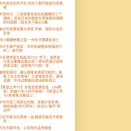
中共监控无所不在 任何人都可能成为受害
者
天亮时分：三孩政策未启动先触礁的三个
理由；说说日本的鼓励生育政策和隋朝
的均田制（政论天下第433集 ...
美对华政策现重大改变 学者：国际社会在
反思
四川理塘野猪泛滥 一村支书遭袭击身亡
邓计生破产效应：中共权威整体倒塌进行
时 — 曾节明
万名律师医生拟起诉CDC 世卫；谁参选
众星云集峰会露玄机？德州终通过选举
改革法案；追踪用户行踪！亚...
美国安顾问：确认病毒来源是可能的；谁
偷了女王的串珠？王室珠宝失窃；澳洲
总理：中共试图离间澳洲和新西兰...
【希望之声TV】东南亚疫情告急 UN警
告：机器人杀人时代来临？【希望之声
TV-新闻焦点解读-2...
中共开放三孩舆论炸锅，变相计划生育，
网民炮轰“你们养吗”；民间以“躺平”拒
合作
习近平欲玉石俱焚一战.解放军能否不辱使
命
丹东市副市长、公安局长孟炜被查