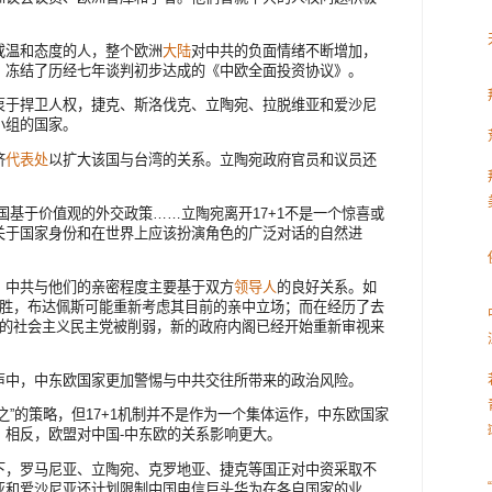
或温和态度的人，整个欧洲
大陆
对中共的负面情绪不断增加，
，冻结了历经七年谈判初步达成的《中欧全面投资协议》。
衷于捍卫人权，捷克、斯洛伐克、立陶宛、拉脱维亚和爱沙尼
小组的国家。
济
代表处
以扩大该国与台湾的关系。立陶宛政府官员和议员还
国基于价值观的外交政策……立陶宛离开17+1不是一个惊喜或
关于国家身份和在世界上应该扮演角色的广泛对话的自然进
，中共与他们的亲密程度主要基于双方
领导人
的良好关系。如
获胜，布达佩斯可能重新考虑其目前的亲中立场；而在经历了去
导的社会主义民主党被削弱，新的政府内阁已经开始重新审视来
声中，中东欧国家更加警惕与中共交往所带来的政治风险。
之”的策略，但17+1机制并不是作为一个集体运作，中东欧国家
。相反，欧盟对中国-中东欧的关系影响更大。
下，罗马尼亚、立陶宛、克罗地亚、捷克等国正对中资采取不
亚和爱沙尼亚还计划限制中国电信巨头华为在各自国家的业