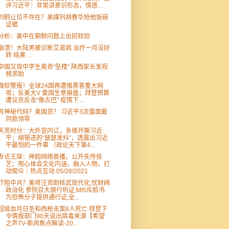
评习近平：非常讲意识形态，情感...
刘鹤让位不存在？美媒列胡春华抢他饭碗
证据
分析：美中在朝鲜问题上出招较劲
崩溃！大陆男被诊断艾滋病 治疗一月没好
转 结果…
中国又现中学生离奇“坠楼” 陕西家长发视
频求助
微软警报！全球24国再遭俄黑客重大网
攻；反美大V 爱国生意崩盘；拜登预算
遭议员反击“像古巴” 疫情下...
有神秘代码？美国货？ 习近平3次露面戴
同款领带
天亮时分：大外宣内讧，多维开撕习近
平；胡锡进的“瑟瑟发抖”，透露出习近
平最怕的一件事 （政论天下第4...
专访王琛：神韵网络首播，公开失传技
艺；用心体会文化内涵，融入人物，打
动观众｜热点互动 05/28/2021
吓阻中共？美将注资助核武现代化;忧财阀
政治化 参院召大银行听证;MI5斥脸书
为恐怖分子提供通行证;全...
超级血月日圣和西枪击案8人死亡 拜登下
令情报部门90天说出病毒来源【希望
之声TV-新闻焦点解读-20...