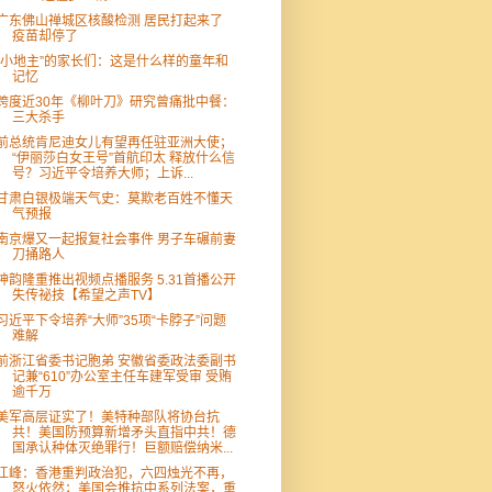
广东佛山禅城区核酸检测 居民打起来了
疫苗却停了
“小地主”的家长们：这是什么样的童年和
记忆
跨度近30年《柳叶刀》研究曾痛批中餐：
三大杀手
前总统肯尼迪女儿有望再任驻亚洲大使；
“伊丽莎白女王号”首航印太 释放什么信
号？习近平令培养大师；上诉...
甘肃白银极端天气史：莫欺老百姓不懂天
气预报
南京爆又一起报复社会事件 男子车碾前妻
刀捅路人
神韵隆重推出视频点播服务 5.31首播公开
失传祕技【希望之声TV】
习近平下令培养“大师”35项“卡脖子”问题
难解
前浙江省委书记胞弟 安徽省委政法委副书
记兼“610”办公室主任车建军受审 受贿
逾千万
美军高层证实了！美特种部队将协台抗
共！美国防预算新增矛头直指中共！德
国承认种体灭绝罪行！巨额赔偿纳米...
江峰：香港重判政治犯，六四烛光不再，
怒火依然；美国会推抗中系列法案，重