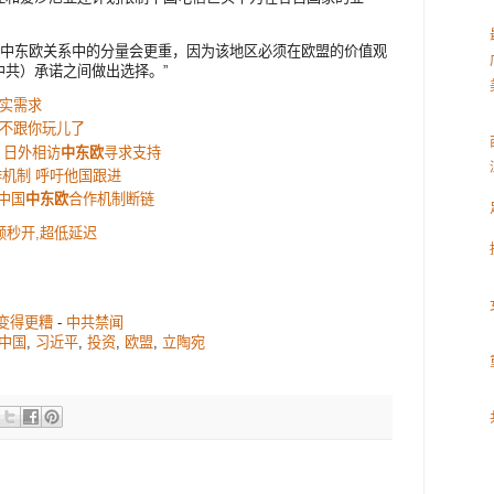
-中东欧关系中的分量会更重，因为该地区必须在欧盟的价值观
共）承诺之间做出选择。”
实需求
不跟你玩儿了
 日外相访
中东欧
寻求支持
合作机制 呼吁他国跟进
 中国
中东欧
合作机制断链
视频秒开,超低延迟
变得更糟
-
中共禁闻
中国
,
习近平
,
投资
,
欧盟
,
立陶宛