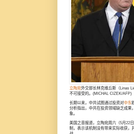
立陶宛
外交部长林克维丘斯（Linas 
不可接受的。(MICHAL CIZEK/AFP)
长期以来，中共试图通过投资对
中东
分析指出，中共在投资领域缺乏成果
象。
美国之音报道，立陶宛周六（5月22
制，表示该机制没有带来实际收获，
战。