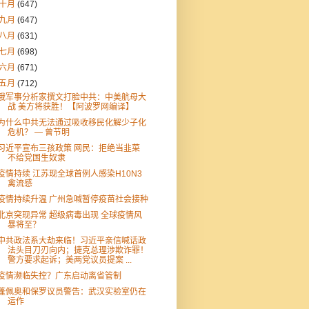
十月
(647)
九月
(647)
八月
(631)
七月
(698)
六月
(671)
五月
(712)
俄军事分析家撰文打脸中共：中美航母大
战 美方将获胜！【阿波罗网编译】
为什么中共无法通过吸收移民化解少子化
危机？ — 曾节明
习近平宣布三孩政策 网民：拒绝当韭菜
不给党国生奴隶
疫情持续 江苏现全球首例人感染H10N3
禽流感
疫情持续升温 广州急喊暂停疫苗社会接种
北京突现异常 超级病毒出现 全球疫情风
暴将至？
中共政法系大劫来临！习近平亲信喊话政
法头目刀刃向内；捷克总理涉欺诈罪！
警方要求起诉；美两党议员提案 ...
疫情濒临失控？广东启动离省管制
蓬佩奥和保罗议员警告：武汉实验室仍在
运作