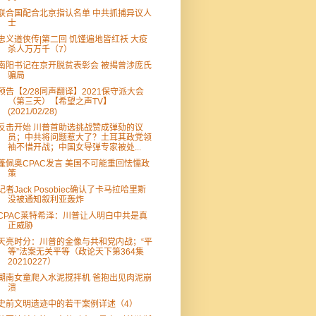
联合国配合北京指认名单 中共抓捕异议人
士
忠义道侠传|第二回 饥馑遍地皆红袄 大疫
杀人万万千（7）
南阳书记在京开脱贫表彰会 被揭曾涉庞氏
骗局
预告【2/28同声翻译】2021保守派大会
（第三天）【希望之声TV】
(2021/02/28)
反击开始 川普首助选挑战赞成弹劾的议
员；中共将问题惹大了？土耳其政党领
袖不惜开战；中国女导弹专家被处...
蓬佩奥CPAC发言 美国不可能重回怯懦政
策
记者Jack Posobiec确认了卡马拉哈里斯
没被通知叙利亚轰炸
CPAC莱特希泽：川普让人明白中共是真
正威胁
天亮时分：川普的金像与共和党内战；“平
等”法案无关平等（政论天下第364集
20210227）
湖南女童爬入水泥搅拌机 爸抱出见肉泥崩
溃
史前文明遗迹中的若干案例详述（4）