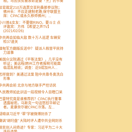
相；马云扶贫被表彰是要「烹」的节奏
法官裁定210万选票交亚利桑那参议院；
佛州长：不应走建制老路;保守联盟主
席：CPAC或永久移师佛州；...
小川普&女友：不要做RINO，要斗士 点
评嘉宾：方伟 【希望之声TV】
(2021/02/26)
中共两会如临大敌 数十万人巡逻 车辆安
检37道关
缅甸军方翻版反送中？ 疑派人假冒平民持
刀滋事
美国众议院通过《平等法案》，几乎没有
听证；美远程/跨州工作者报税可能面
临混乱税收；调查：近9成加州人...
怎样做到？美通过法案 阻中共靠冬奥洗白
形象
中共两会前 北京与地方联手严控访民
人民教师如此训话一段视频令人目瞪口呆
巴雷特究竟是谁推荐的？CPAC执行董事
透露秘密。马斯克一句话怒怼华邮记
者。麦康奈尔被CPAC冷落。左...
疑暗讽习近平 “翠”字被微博封杀了
嘲讽“胡叼盘” 大陆时评人遭中共全网封杀
脱贫创人间奇迹？专家：习近平为二十大
连任造势