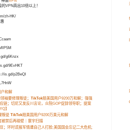
：神盾
VPN
的VPN高出10倍以上！
m/zh-HK/
优惠
Ccaam
MIP5M
gd/g6Knzx
.gd/9EvHKT
s.gd/p2BeQI
L7HnW
用户和解
州领袖要修理叛徒；
TikTok
赔美国用户9200万和解；强强
应链；切尼又发反川言论，众院GOP促辞领导职；提案
YQ】
理叛徒
TikTok
赔美国用户9200万美元和解
度被禁后再碰壁｜寰宇扫描
豆；环时谎报军情遭自己人打脸;美国国会忘记二大危机;