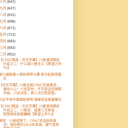
十月
(647)
九月
(647)
八月
(631)
七月
(698)
六月
(671)
五月
(712)
四月
(693)
三月
(692)
二月
(652)
【CPAC精选｜中文字幕】川普演讲精彩
片段之三：什么是川普主义【希望之声
TV】
第六届新唐人国际钢琴大赛 即日起接受报
名
【中文字幕】川普总统CPAC压轴演讲，
激动人心！川总宣布，不可思议的旅程
开始。川总决定，第三次打败拜登。
习近平批中国维权律师 强硬讲话首度曝光
【CPAC精选｜中文字幕】川普演讲精彩
片段之二：川普说：或第三次参选 ，
拜登移民政策糟糕【希望之声TV】
萧铭：川普成熟了。CPAC讲话极有章
法；强烈预示2024年参选；霸气宣布