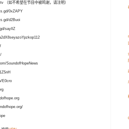
org/soh-tv （如不希望在节目中被鸣谢，请注明）
/is.gd/0xZAPY
s.gd/d2Buoi
gd/sayIlZ
dX8seyazoYpzkop112
W
/
n.com/SoundofHopeNews
1Z5nH
VE0cro
rg
hope.org
ofhope.org/
ope