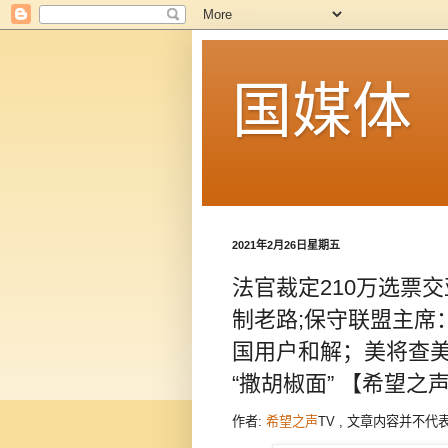
国媒体
2021年2月26日星期五
法官裁定210万选票
制老路;保守联盟主席：
国用户和解；美将查美
“撒胡椒面” 【希望之声
作者:
希望之声
TV , 文章内容并不