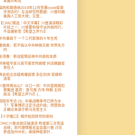
掌握共和党
福西和莫德纳2019年12月签署covid疫苗
评测合约！左派研究所数据：川普时期
美国人工资大增；又壹...
【CPAC精选｜中文字幕】川普演讲精彩
片段之一：川普要和保守派并肩同行，
不会建新党【希望之声TV】
中共暴政下 一个三代家族的十年生死
蓬佩奥：若不指认中共种族灭绝 世界失方
向
余茂春：新冠疫情反映中共政权本质
肝移植专家元宵节离世传跳楼 列活摘器官
责任人
两会前北京疑再爆疫情 多区封闭 官媒称
清零
川普将再出山？ 众口一词：中共是跨国犯
罪集团 嘉宾：袁弓夷 方伟 梓枫 主持：
高洁【希望之声TV】(...
程晓农专访 (3) : 中美战略争夺已转为水
下！军事博弈注定冷战升级；拜登政治
正确论来源于新马克思主义
【十字路口】揭开轮回转世的密码
CPAC川普总统压轴演讲 称或第三次竞选
总统；前代理情报总监会面川普 讨论
参选加州州长；美接种疫苗针...