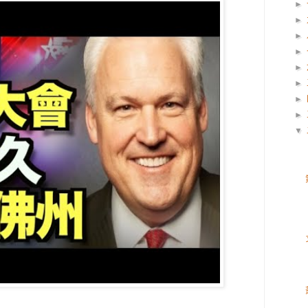
►
►
►
►
►
►
►
►
▼