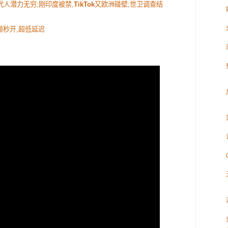
代人潜力无穷;刚印度被禁,
TikTok
又欧洲碰壁;世卫调查结
视频秒开,超低延迟