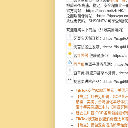
给大家推荐一款优质的
翻墙工具
神盾VPN高速、稳定，安全程度比一般
官方网站：:https://tipas.net/zh-HK/​
免翻墙镜像网站：:https://tipasvpn.co
凭优惠代码：SHSOHTV 可享受8折
欢迎选购以下商品（只限美国境内）
牙泰宝天然牙粉：:https://is.gd/c
天宫防脱生发液：:https://is.gd/L
远
红外线
-健康通脉带：:https://is.
阿里郎
负离子淋浴花洒：:https://is
百草灵-蜂胶芦荟草本牙膏：:https://i
视慧灵进阶产品：:https://is.gd/9
TikTok
支付9200万美元与美国
【热点】赶去见川普，GOP各
结盟！美携手台湾强化半导体供
废十年美签施压中共【阿波罗网
赶去见川普 GOP各州领袖要修
TikTok
涉违反欧盟消费者法 印
【热点】缅甸深夜清场枪声如爆