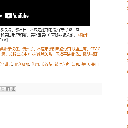
那
参议院；佛州长：不应走建制老路;保守联盟主席：
k
和美国用户和解；美将查美中157姊妹城关系；
习近平
声TV】
利桑那参议院；佛州长：不应走建制老路;保守联盟主席：CPAC
户和解；美将查美中157姊妹城关系；习近平讲话读出“撒胡椒面”
近平讲话
,
亚利桑那
,
佛州
,
参议院
,
希望之声
,
法官
,
美中
,
美国
,