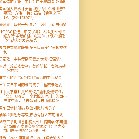
英军情前主管：中共对内更暴虐 对外独断
美国强大世界才安全 我们为什么爱川普？
嘉宾：方伟 主持：高洁【希望之声
TV】(2021/02/27)
蓬佩奥：拜登一项决定 让习近平暗自偷笑
【CPAC精选｜中文字幕】大科技公司继
续左转 中俄趁机扩张影响力 保守派政
治行动大会发言精选
参与进京维权联署 多名疫苗受害家长被控
制
章家敦：中共传播病毒是“大规模谋杀”
习近平想武攻台湾？美前防长：台海局势
非常危险
谁提名的？ “茅台院士”背后的中共权贵
一个来自中国的爱情故事：营救未婚妻
【中文字幕】共和党议员霍利激情演讲。
他说，现在是一个危险的时刻。美国不
应该有由大科技公司和自由派精英...
美军空袭伊朗后 以色列随后出事了
核酸检测划分等级 廊坊有钱人不用排队
检察官拿到川普报税文件！将面临“不可测
定”局面 ？麦康奈尔突然改口：全力支
持川普竞选2024总统！分...
预告【2/27 同声翻译】2021保守派大会