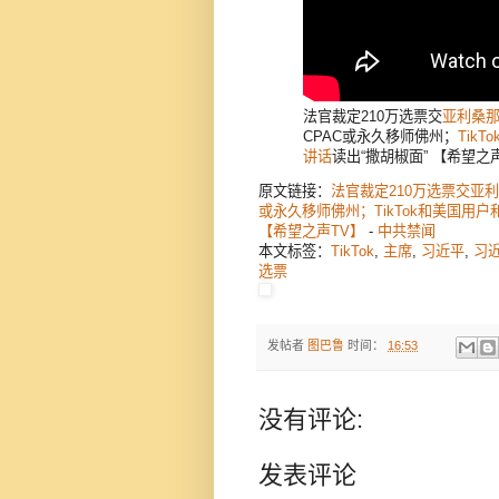
法官裁定210万选票交
亚利桑
CPAC或永久移师佛州；
TikTo
讲话
读出“撒胡椒面” 【希望之
原文链接：
法官裁定210万选票交亚
或永久移师佛州；TikTok和美国用
【希望之声TV】
-
中共禁闻
本文标签：
TikTok
,
主席
,
习近平
,
习
选票
发帖者
图巴鲁
时间：
16:53
没有评论:
发表评论