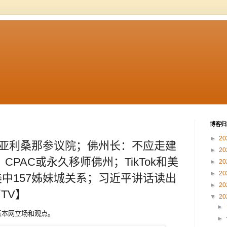
博客归
►
20
交亚利桑那参议院；佛州长：不应走建
►
20
CPAC或永久移师佛州；TikTok和美
►
20
►
20
中157姊妹城关系；习近平讲话读出
►
20
TV】
▼
20
►
代表本网立场和观点。
►