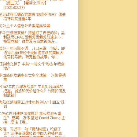
（第二天）【希望之声TV】
(2021/02/27)
见证政府活摘百姓器官 她想不明白？遭关
精神病院迫害4年
习公主个人信息外泄案是高级黑
下令空袭被双标！拜登打了自己的脸；黑
利缺席CPAC因倒戈因倒戈前途未卜；
格雷厄姆：拜登没有当家被极左...
曾经十年沉默不语，开口只说一句话，即
语惊四座❗️曾经不受同胞喜欢的美国大
法官托马斯，听完他的故事，你...
打肿脸充胖子 中共“一号文件”称去年粮食
增产
中国癌症发病率死亡率全球第一 污染是祸
首
台海2年内会爆发战事？中共对台动武的
把握，弱点和代价是什么？台湾如何反
制武统？
大陆拟延期劳工退休年龄 列入“十四五”规
划
CPAC首日建制派遭抛弃 共和党浴火重
生？ 嘉宾：方伟 蓝述 David Zhang 主
持：高洁【希...
文昭：习近平一句「撒胡椒面」呛翻了
谁？两件事泄露疫後中国人的钱包真