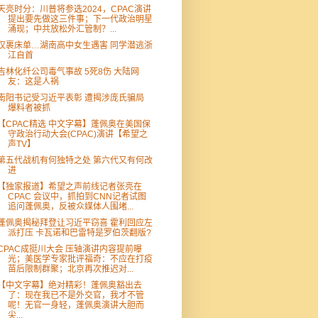
天亮时分：川普将参选2024，CPAC演讲
提出要先做这三件事；下一代政治明星
涌现；中共放松外汇管制？...
仅裹床单…湖南高中女生遇害 同学潜逃浙
江自首
吉林化纤公司毒气事故 5死8伤 大陆网
友：这是人祸
南阳书记受习近平表彰 遭揭涉庞氏骗局
爆料者被抓
【CPAC精选 中文字幕】蓬佩奥在美国保
守政治行动大会(CPAC)演讲【希望之
声TV】
第五代战机有何独特之处 第六代又有何改
进
【独家报道】希望之声前线记者张亮在
CPAC 会议中，抓拍到CNN记者试图
追问蓬佩奥，反被众媒体人围堵...
蓬佩奥揭秘拜登让习近平窃喜 霍利回应左
派打压 卡瓦诺和巴雷特是罗伯茨翻版?
CPAC成挺川大会 压轴演讲内容提前曝
光；美医学专家批评福奇：不应在打疫
苗后限制群聚；北京再次推迟对...
【中文字幕】绝对精彩！蓬佩奥豁出去
了：现在我已不是外交官，我才不管
呢！无官一身轻，蓬佩奥演讲大胆而
尖...