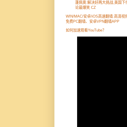
蓬佩奥:解决好两大挑战,美国下
论最爆笑 CZ
WIN/MAC/安卓/iOS高速翻墙:高清
免费PC翻墙、安卓VPN翻墙APP
如何加速观看YouTube？