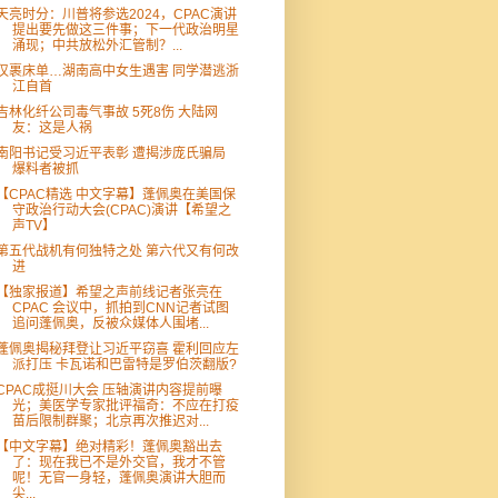
天亮时分：川普将参选2024，CPAC演讲
提出要先做这三件事；下一代政治明星
涌现；中共放松外汇管制？...
仅裹床单…湖南高中女生遇害 同学潜逃浙
江自首
吉林化纤公司毒气事故 5死8伤 大陆网
友：这是人祸
南阳书记受习近平表彰 遭揭涉庞氏骗局
爆料者被抓
【CPAC精选 中文字幕】蓬佩奥在美国保
守政治行动大会(CPAC)演讲【希望之
声TV】
第五代战机有何独特之处 第六代又有何改
进
【独家报道】希望之声前线记者张亮在
CPAC 会议中，抓拍到CNN记者试图
追问蓬佩奥，反被众媒体人围堵...
蓬佩奥揭秘拜登让习近平窃喜 霍利回应左
派打压 卡瓦诺和巴雷特是罗伯茨翻版?
CPAC成挺川大会 压轴演讲内容提前曝
光；美医学专家批评福奇：不应在打疫
苗后限制群聚；北京再次推迟对...
【中文字幕】绝对精彩！蓬佩奥豁出去
了：现在我已不是外交官，我才不管
呢！无官一身轻，蓬佩奥演讲大胆而
尖...