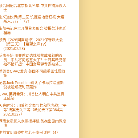
联合国配合北京指认名单 中共抓捕异议人
士
忠义道侠传|第二回 饥馑遍地皆红袄 大疫
杀人万万千（7）
南阳书记在京开脱贫表彰会 被揭曾涉庞氏
骗局
预告【2/28同声翻译】2021保守派大会
（第三天）【希望之声TV】
(2021/02/28)
反击开始 川普首助选挑战赞成弹劾的议
员；中共将问题惹大了？土耳其政党领
袖不惜开战；中国女导弹专家被处...
蓬佩奥CPAC发言 美国不可能重回怯懦政
策
记者Jack Posobiec确认了卡马拉哈里斯
没被通知叙利亚轰炸
CPAC莱特希泽：川普让人明白中共是真
正威胁
天亮时分：川普的金像与共和党内战；“平
等”法案无关平等（政论天下第364集
20210227）
湖南女童爬入水泥搅拌机 爸抱出见肉泥崩
溃
史前文明遗迹中的若干案例详述（4）