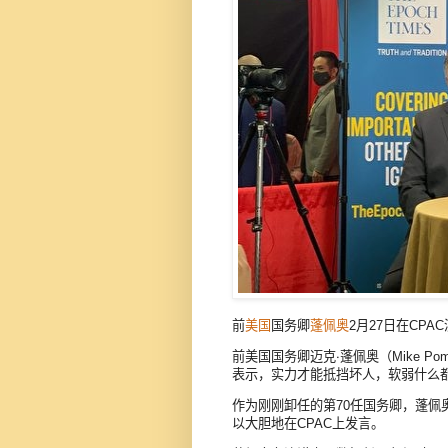
前
美国
国务卿
蓬佩奥
2月27日在CP
前美国国务卿迈克‧蓬佩奥（Mike P
表示，实力才能抵挡坏人，软弱什么
作为刚刚卸任的第70任国务卿，蓬
以大胆地在CPAC上发言。