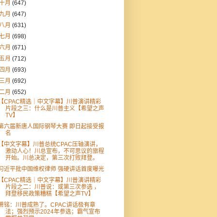
十月
(647)
九月
(647)
八月
(631)
七月
(698)
六月
(671)
五月
(712)
四月
(693)
三月
(692)
二月
(652)
【CPAC精选｜中文字幕】川普演讲精彩
片段之三：什么是川普主义【希望之声
TV】
第六届新唐人国际钢琴大赛 即日起接受报
名
【中文字幕】川普总统CPAC压轴演讲，
激动人心！川总宣布，不可思议的旅程
开始。川总决定，第三次打败拜登。
习近平批中国维权律师 强硬讲话首度曝光
【CPAC精选｜中文字幕】川普演讲精彩
片段之二：川普说：或第三次参选 ，
拜登移民政策糟糕【希望之声TV】
萧铭：川普成熟了。CPAC讲话极有章
法；强烈预示2024年参选；霸气宣布