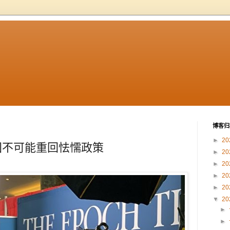
博客归
►
20
美国不可能重回怯懦政策
►
20
►
20
►
20
►
20
▼
20
►
►