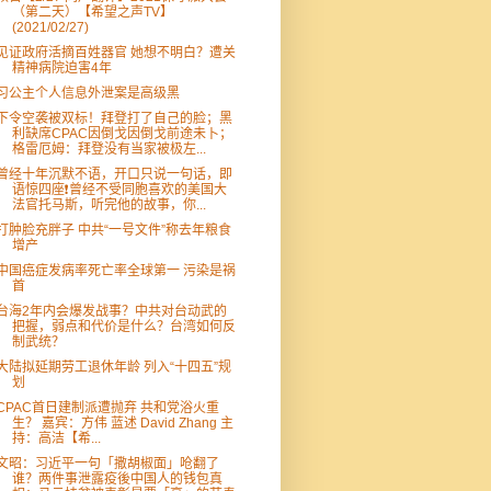
（第二天）【希望之声TV】
(2021/02/27)
见证政府活摘百姓器官 她想不明白？遭关
精神病院迫害4年
习公主个人信息外泄案是高级黑
下令空袭被双标！拜登打了自己的脸；黑
利缺席CPAC因倒戈因倒戈前途未卜；
格雷厄姆：拜登没有当家被极左...
曾经十年沉默不语，开口只说一句话，即
语惊四座❗️曾经不受同胞喜欢的美国大
法官托马斯，听完他的故事，你...
打肿脸充胖子 中共“一号文件”称去年粮食
增产
中国癌症发病率死亡率全球第一 污染是祸
首
台海2年内会爆发战事？中共对台动武的
把握，弱点和代价是什么？台湾如何反
制武统？
大陆拟延期劳工退休年龄 列入“十四五”规
划
CPAC首日建制派遭抛弃 共和党浴火重
生？ 嘉宾：方伟 蓝述 David Zhang 主
持：高洁【希...
文昭：习近平一句「撒胡椒面」呛翻了
谁？两件事泄露疫後中国人的钱包真