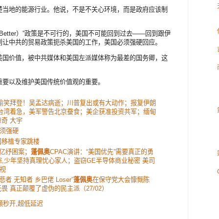
楚当地的能源行业。他说，不是不关心环境，而是政府应该制
ck Better）”政策是不可行的，美国不可能回到过去——回到跟伊
到让中共的贸易政策扼杀美国的工作，美国必须强硬回应。
美国价值，被中共媒体和美国左派媒体称为最差的国务卿，这
重要以及维护美国传统价值观的重要。
平偷笑拜登！吴孟达病逝；川普复出或有大动作；报复伊朗
令台湾着急，美军警告北京蚕食；美企获准投资共军；缅甸
奇 大宇
须强硬
国移植专家跳楼
万亿纾困案；
蓬佩奥
CPAC演讲：“美国优先”需要真正的勇
踪,少年坚持真理忧心家人；盗窃GE半导体商业秘密 美司
视
 无知者 乡巴佬 Loser”
蓬佩奥
在保守党大会慷慨陈
畏 真正颠覆了虚伪的民主派（27/02）
视频秒开,超低延迟