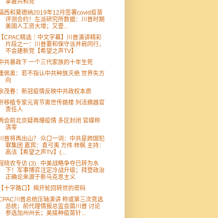
掌握共和党
福西和莫德纳2019年12月签署covid疫苗
评测合约！左派研究所数据：川普时期
美国人工资大增；又壹...
【CPAC精选｜中文字幕】川普演讲精彩
片段之一：川普要和保守派并肩同行，
不会建新党【希望之声TV】
中共暴政下 一个三代家族的十年生死
蓬佩奥：若不指认中共种族灭绝 世界失方
向
余茂春：新冠疫情反映中共政权本质
肝移植专家元宵节离世传跳楼 列活摘器官
责任人
两会前北京疑再爆疫情 多区封闭 官媒称
清零
川普将再出山？ 众口一词：中共是跨国犯
罪集团 嘉宾：袁弓夷 方伟 梓枫 主持：
高洁【希望之声TV】(...
程晓农专访 (3) : 中美战略争夺已转为水
下！军事博弈注定冷战升级；拜登政治
正确论来源于新马克思主义
【十字路口】揭开轮回转世的密码
CPAC川普总统压轴演讲 称或第三次竞选
总统；前代理情报总监会面川普 讨论
参选加州州长；美接种疫苗针...