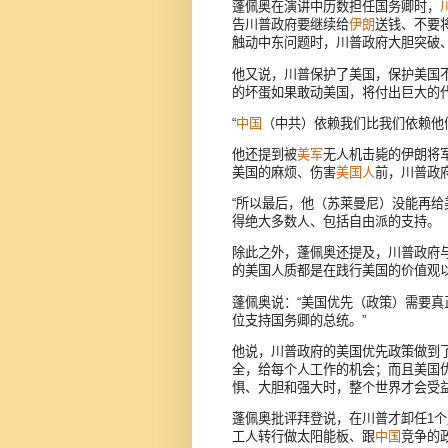
蓬佩奥在演讲中历数担任国务卿时，
告川普政府要继续给
伊朗
送钱、不要
触动中东问题时，川普政府大胆突破
他又说，川普保护了美国，保护美国
的坏蛋如果敢动美国，将付出巨大的
“
中国
（中共）依赖我们比我们依赖他
他还提到被
美军
无人机击毙的伊朗将军卡
美国的麻烦、伤害
美国人
前，川普政
“所以最后，他（苏莱曼尼）没能再给
得绝大多数人、包括自由派的支持。
除此之外，蓬佩奥还提及，川普政府
的美国人质都是在践行美国的价值观
蓬佩奥说：“美国优先（政策）需要
位支持国务卿的总统。”
他说，川普政府的美国优先政策做到
全，给每个人工作的机会；而且美国
惧、大胆和强大时，整个世界才会受
蓬佩奥批评拜登说，在川普才卸任1
工人转行做太阳能板、跟
中国
竞争的