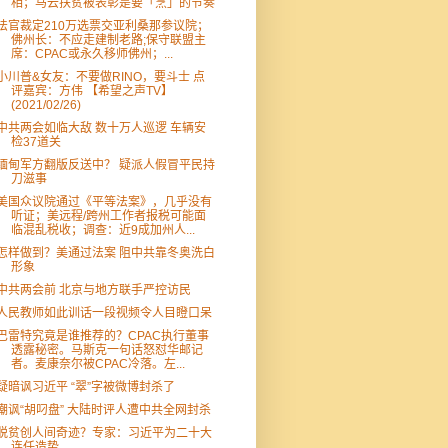
相；马云扶贫被表彰是要「烹」的节奏
法官裁定210万选票交亚利桑那参议院；
佛州长：不应走建制老路;保守联盟主
席：CPAC或永久移师佛州；...
小川普&女友：不要做RINO，要斗士 点
评嘉宾：方伟 【希望之声TV】
(2021/02/26)
中共两会如临大敌 数十万人巡逻 车辆安
检37道关
缅甸军方翻版反送中？ 疑派人假冒平民持
刀滋事
美国众议院通过《平等法案》，几乎没有
听证；美远程/跨州工作者报税可能面
临混乱税收；调查：近9成加州人...
怎样做到？美通过法案 阻中共靠冬奥洗白
形象
中共两会前 北京与地方联手严控访民
人民教师如此训话一段视频令人目瞪口呆
巴雷特究竟是谁推荐的？CPAC执行董事
透露秘密。马斯克一句话怒怼华邮记
者。麦康奈尔被CPAC冷落。左...
疑暗讽习近平 “翠”字被微博封杀了
嘲讽“胡叼盘” 大陆时评人遭中共全网封杀
脱贫创人间奇迹？专家：习近平为二十大
连任造势