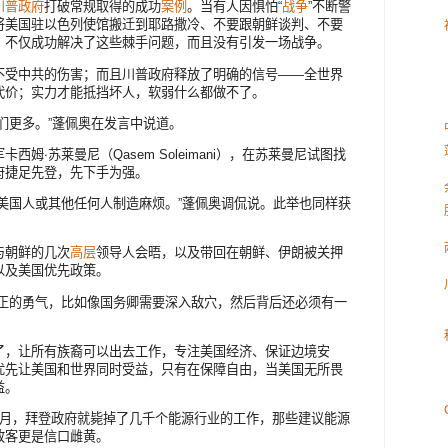
川普
政府
打破常规取得的成功
案例
。当有人因惧怕“
战争
”不断警
将美国驻以色列使馆搬迁到耶路撒冷、不要跟朝鲜谈判、不要
、不仅成功解决了这些棘手问题，而且没有引发一场战争。
不受中共的伤害；而且川普政府释放了明确的信号——全世界
代价；实力才能抵挡坏人，软弱什么都做不了。
们更多。”蓬佩奥在发言中说道。
西姆‧苏莱曼尼（Qasem Soleimani），在苏莱曼尼试图找
府捷足先登，先下手为强。
美国人或其他任何人制造麻烦。”蓬佩奥调侃说。此举也同样获
与朝鲜的几次
高层
领导人会晤，以及带回在朝鲜、伊朗被关押
以及美国优先政策。
真正的勇气，比如像国务卿需要深入敌穴，然后背后还必须有一
了，让所有族裔可以出去工作，专注美国经济、保证边境安
优先让美国和世界同时受益，只有在保障自由，当美国无所畏
益。
个月，拜登政府就毙掉了几千个能源行业的工作，那些建议能源
政客更是信口雌黄。