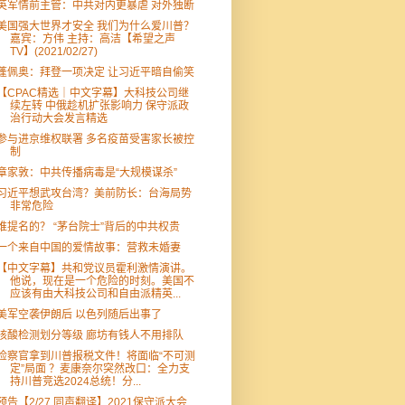
英军情前主管：中共对内更暴虐 对外独断
美国强大世界才安全 我们为什么爱川普？
嘉宾：方伟 主持：高洁【希望之声
TV】(2021/02/27)
蓬佩奥：拜登一项决定 让习近平暗自偷笑
【CPAC精选｜中文字幕】大科技公司继
续左转 中俄趁机扩张影响力 保守派政
治行动大会发言精选
参与进京维权联署 多名疫苗受害家长被控
制
章家敦：中共传播病毒是“大规模谋杀”
习近平想武攻台湾？美前防长：台海局势
非常危险
谁提名的？ “茅台院士”背后的中共权贵
一个来自中国的爱情故事：营救未婚妻
【中文字幕】共和党议员霍利激情演讲。
他说，现在是一个危险的时刻。美国不
应该有由大科技公司和自由派精英...
美军空袭伊朗后 以色列随后出事了
核酸检测划分等级 廊坊有钱人不用排队
检察官拿到川普报税文件！将面临“不可测
定”局面 ？麦康奈尔突然改口：全力支
持川普竞选2024总统！分...
预告【2/27 同声翻译】2021保守派大会