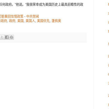
任何政府。”他说。“我很荣幸成为美国历史上最具前瞻性的政
不可能重回怯懦政策
-
中共禁闻
普政府
,
政府
,
美国
,
美国人
,
美国优先
,
蓬佩奥