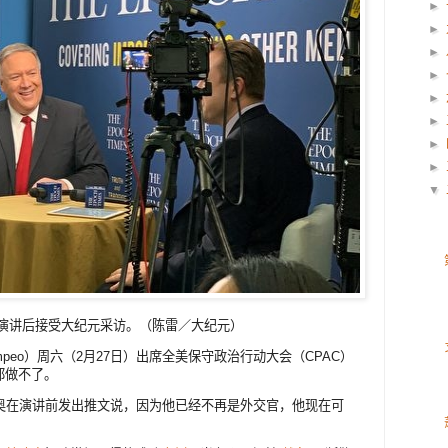
►
►
►
►
►
►
►
►
▼
AC演讲后接受大纪元采访。（陈雷／大纪元）
ompeo）周六（2月27日）出席全美保守政治行动大会（CPAC）
都做不了。
佩奥在演讲前发出推文说，因为他已经不再是外交官，他现在可