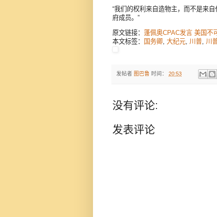
“我们的权利来自造物主，而不是来自
府成员。”
原文链接：
蓬佩奥CPAC发言 美国
本文标签：
国务卿
,
大纪元
,
川普
,
川
发帖者
图巴鲁
时间：
20:53
没有评论:
发表评论