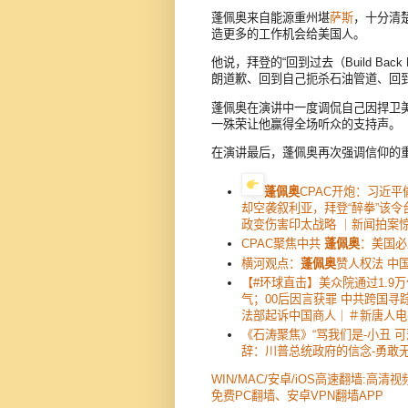
蓬佩奥来自能源重州堪
萨斯
，十分清
造更多的工作机会给美国人。
他说，拜登的“回到过去（Build Ba
朗道歉、回到自己扼杀石油管道、回
蓬佩奥在演讲中一度调侃自己因捍卫
一殊荣让他赢得全场听众的支持声。
在演讲最后，蓬佩奥再次强调信仰的
蓬佩奥
CPAC开炮：习近
却空袭叙利亚，拜登“醉拳”该
政变伤害印太战略 ｜新闻拍案惊
CPAC聚焦中共
蓬佩奥
：美国必
横河观点：
蓬佩奥
赞人权法 中
【#环球直击】美众院通过1.9
气；00后因言获罪 中共跨国寻
法部起诉中国商人｜＃新唐人电
《石涛聚焦》“骂我们是-小丑 可悲者
辞：川普总统政府的信念-勇敢无
WIN/MAC/安卓/iOS高速翻墙:高清
免费PC翻墙、安卓VPN翻墙APP