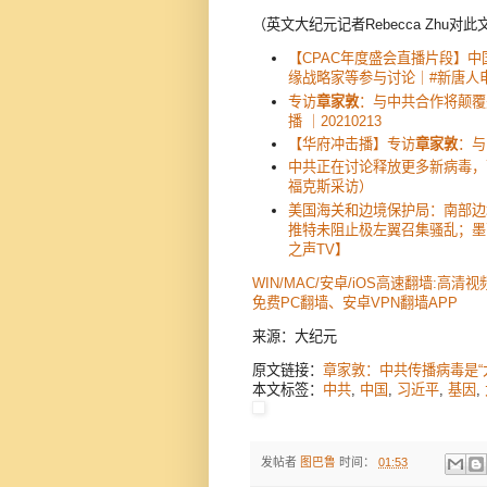
（英文大纪元记者Rebecca Zhu对
【CPAC年度盛会直播片段】
缘战略家等参与讨论｜#新唐人
专访
章家敦
：与中共合作将颠覆
播 ｜20210213
【华府冲击播】专访
章家敦
：与
中共正在讨论释放更多新病毒，
福克斯采访）
美国海关和边境保护局：南部边
推特未阻止极左翼召集骚乱；墨
之声TV】
WIN/MAC/安卓/iOS高速翻墙:高清
免费PC翻墙、安卓VPN翻墙APP
来源：大纪元
原文链接：
章家敦：中共传播病毒是“
本文标签：
中共
,
中国
,
习近平
,
基因
,
发帖者
图巴鲁
时间：
01:53