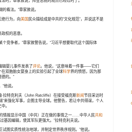
看法时，章家敦说，拜登总统的观点已经过时了。
糊的看法。”章家敦说。
灭绝行为，向
美国
民众描绘成是中共的“文化规范”，并说这不是
共政权的恶意。
某个竞争者，”章家敦警告说，“习近平想要取代这个国际体
因编辑婴儿事件发表了
评论
。他说，“这意味着一件事——它们
个在双胞胎女婴身上的实验引起了全球
科学
界的愤怒，因为那
德的。”
。”他说。
特克利夫（John Ratcliffe）在接受福克斯
新闻
节目采访时
辑”来强化军事，企图主导全球。他警告，若让中共得逞，个人
之中。
们的情报显示中国（中共）正在做的事情之一……中华人民
共和
通过基因编辑，使其军队更强大。”拉特克利夫说。
正试图实质性统治地球，并制定世界秩序规则。”他说。