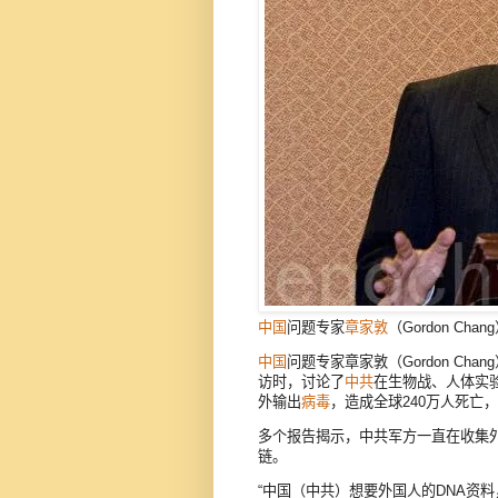
中国
问题专家
章家敦
（Gordon Ch
中国
问题专家章家敦（Gordon Cha
访时，讨论了
中共
在生物战、人体实
外输出
病毒
，造成全球240万人死亡，
多个报告揭示，中共军方一直在收集
链。
“中国（中共）想要外国人的DNA资