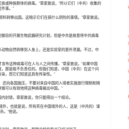
族或种族群体的病毒。”章家敦说，“所以它们（中共）收集的
件事。”
A资料转移出国。这暗示它们在搞什么阴险的事情。”章家敦说。
防御目的开展生物武器研究计划，但是中共是故意将中共病毒
从动物自然转移到人身上，还是实验室的意外泄漏。不过，中
0日才宣布这种病毒可在人与人之间传播，”章家敦说，“如果中国
提，那是极不负责任的。但我们知道，中国（中共）在这个问
传染，而它们知道这具有传染性。”
时，还向各国施压，不要对来自中国的入境者实施旅行限制和隔
样做可以有效地将这种病毒输出中国。”
国内封锁，章家敦说，你只能得出一个结论。
到境外，也就是说，所有死在中国境外的人，这是（中共的）谋
杀。”他说。