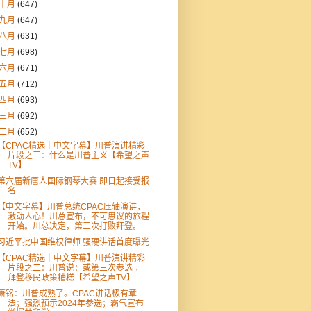
十月
(647)
九月
(647)
八月
(631)
七月
(698)
六月
(671)
五月
(712)
四月
(693)
三月
(692)
二月
(652)
【CPAC精选｜中文字幕】川普演讲精彩
片段之三：什么是川普主义【希望之声
TV】
第六届新唐人国际钢琴大赛 即日起接受报
名
【中文字幕】川普总统CPAC压轴演讲，
激动人心！川总宣布，不可思议的旅程
开始。川总决定，第三次打败拜登。
习近平批中国维权律师 强硬讲话首度曝光
【CPAC精选｜中文字幕】川普演讲精彩
片段之二：川普说：或第三次参选 ，
拜登移民政策糟糕【希望之声TV】
萧铭：川普成熟了。CPAC讲话极有章
法；强烈预示2024年参选；霸气宣布