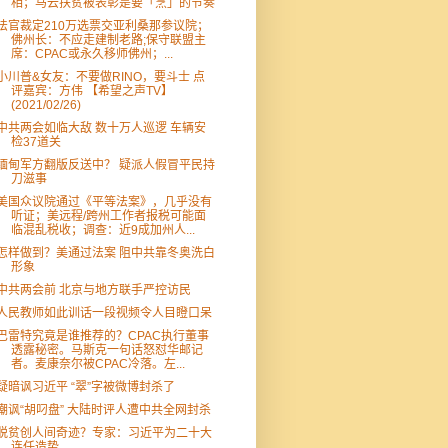
相；马云扶贫被表彰是要「烹」的节奏
法官裁定210万选票交亚利桑那参议院；
佛州长：不应走建制老路;保守联盟主
席：CPAC或永久移师佛州；...
小川普&女友：不要做RINO，要斗士 点
评嘉宾：方伟 【希望之声TV】
(2021/02/26)
中共两会如临大敌 数十万人巡逻 车辆安
检37道关
缅甸军方翻版反送中？ 疑派人假冒平民持
刀滋事
美国众议院通过《平等法案》，几乎没有
听证；美远程/跨州工作者报税可能面
临混乱税收；调查：近9成加州人...
怎样做到？美通过法案 阻中共靠冬奥洗白
形象
中共两会前 北京与地方联手严控访民
人民教师如此训话一段视频令人目瞪口呆
巴雷特究竟是谁推荐的？CPAC执行董事
透露秘密。马斯克一句话怒怼华邮记
者。麦康奈尔被CPAC冷落。左...
疑暗讽习近平 “翠”字被微博封杀了
嘲讽“胡叼盘” 大陆时评人遭中共全网封杀
脱贫创人间奇迹？专家：习近平为二十大
连任造势