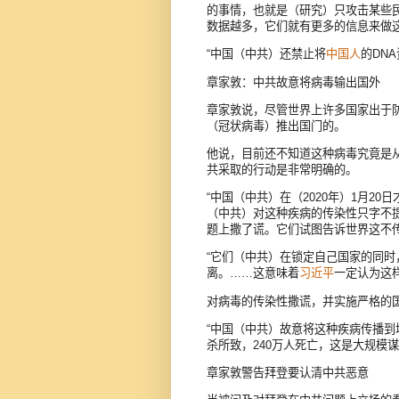
的事情，也就是（研究）只攻击某些民
数据越多，它们就有更多的信息来做这
“中国（中共）还禁止将
中国人
的DN
章家敦：中共故意将病毒输出国外
章家敦说，尽管世界上许多国家出于
（冠状病毒）推出国门的。
他说，目前还不知道这种病毒究竟是
共采取的行动是非常明确的。
“中国（中共）在（2020年）1月2
（中共）对这种疾病的传染性只字不
题上撒了谎。它们试图告诉世界这不
“它们（中共）在锁定自己国家的同
离。……这意味着
习近平
一定认为这
对病毒的传染性撒谎，并实施严格的
“中国（中共）故意将这种疾病传播
杀所致，240万人死亡，这是大规模谋
章家敦警告拜登要认清中共恶意