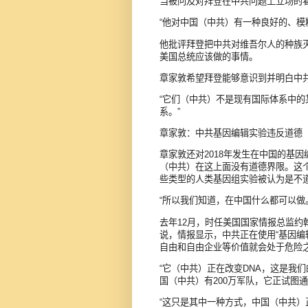
当被问及对拜登在中共问题上立场的
“他对中国（中共）有一种良好的、模
他批评拜登把中共对维吾尔人的种族
美国总统应该做的事情。
章家敦希望拜登能够意识到并明白中
“它们（中共）不是现有国际体系中的
系。”
章家敦：中共基因编辑实验违反道德
章家敦还对2018年发生在中国的基
（中共）在这上面没有道德界限。这
些类型的人类基因组实验被认为是不道
“所以我们知道，在中国什么都可以做
去年12月，时任美国国家情报总监约翰‧拉
说，情报显示，中共正在使用“基因编
自由和自由企业等价值就会处于危险
“它（中共）正在改变DNA，这是我
国（中共）有200万军队，它正试图
“这只是其中一种方式，中国（中共）