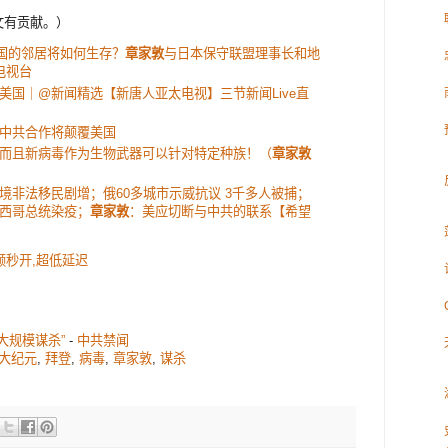
此文有贡献。）
中国的邻居将如何生存？
章家敦
与日本保守联盟理事长和地
电视台
美国｜@新闻精选【新唐人亚太电视】三节新闻Live直
中共合作将颠覆美国
而且新病毒作为生物武器可以针对特定种族！（
章家敦
境非法移民剧增；俄60多城市示威抗议 3千多人被捕；
西哥总统染疫；
章家敦
：美应切断与中共的联系【希望
视频秒开,超低延迟
大规模谋杀”
-
中共禁闻
大纪元
,
拜登
,
病毒
,
章家敦
,
谋杀