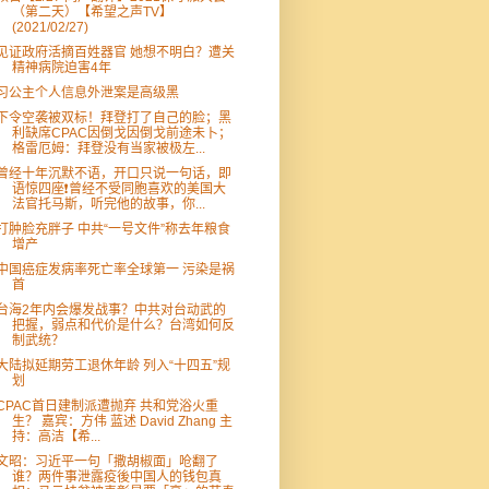
（第二天）【希望之声TV】
(2021/02/27)
见证政府活摘百姓器官 她想不明白？遭关
精神病院迫害4年
习公主个人信息外泄案是高级黑
下令空袭被双标！拜登打了自己的脸；黑
利缺席CPAC因倒戈因倒戈前途未卜；
格雷厄姆：拜登没有当家被极左...
曾经十年沉默不语，开口只说一句话，即
语惊四座❗️曾经不受同胞喜欢的美国大
法官托马斯，听完他的故事，你...
打肿脸充胖子 中共“一号文件”称去年粮食
增产
中国癌症发病率死亡率全球第一 污染是祸
首
台海2年内会爆发战事？中共对台动武的
把握，弱点和代价是什么？台湾如何反
制武统？
大陆拟延期劳工退休年龄 列入“十四五”规
划
CPAC首日建制派遭抛弃 共和党浴火重
生？ 嘉宾：方伟 蓝述 David Zhang 主
持：高洁【希...
文昭：习近平一句「撒胡椒面」呛翻了
谁？两件事泄露疫後中国人的钱包真