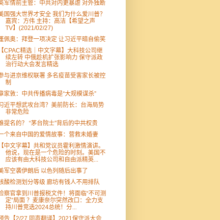
英军情前主管：中共对内更暴虐 对外独断
美国强大世界才安全 我们为什么爱川普？
嘉宾：方伟 主持：高洁【希望之声
TV】(2021/02/27)
蓬佩奥：拜登一项决定 让习近平暗自偷笑
【CPAC精选｜中文字幕】大科技公司继
续左转 中俄趁机扩张影响力 保守派政
治行动大会发言精选
参与进京维权联署 多名疫苗受害家长被控
制
章家敦：中共传播病毒是“大规模谋杀”
习近平想武攻台湾？美前防长：台海局势
非常危险
谁提名的？ “茅台院士”背后的中共权贵
一个来自中国的爱情故事：营救未婚妻
【中文字幕】共和党议员霍利激情演讲。
他说，现在是一个危险的时刻。美国不
应该有由大科技公司和自由派精英...
美军空袭伊朗后 以色列随后出事了
核酸检测划分等级 廊坊有钱人不用排队
检察官拿到川普报税文件！将面临“不可测
定”局面 ？麦康奈尔突然改口：全力支
持川普竞选2024总统！分...
预告【2/27 同声翻译】2021保守派大会