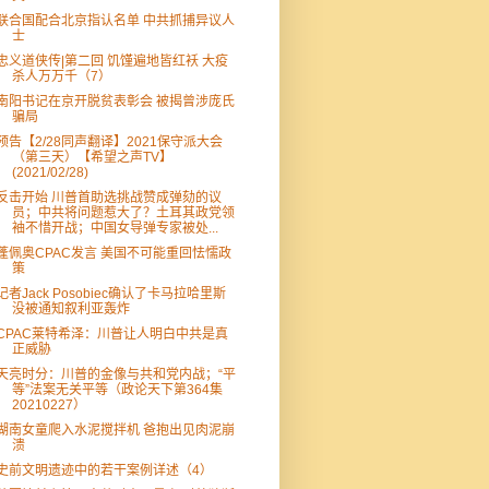
联合国配合北京指认名单 中共抓捕异议人
士
忠义道侠传|第二回 饥馑遍地皆红袄 大疫
杀人万万千（7）
南阳书记在京开脱贫表彰会 被揭曾涉庞氏
骗局
预告【2/28同声翻译】2021保守派大会
（第三天）【希望之声TV】
(2021/02/28)
反击开始 川普首助选挑战赞成弹劾的议
员；中共将问题惹大了？土耳其政党领
袖不惜开战；中国女导弹专家被处...
蓬佩奥CPAC发言 美国不可能重回怯懦政
策
记者Jack Posobiec确认了卡马拉哈里斯
没被通知叙利亚轰炸
CPAC莱特希泽：川普让人明白中共是真
正威胁
天亮时分：川普的金像与共和党内战；“平
等”法案无关平等（政论天下第364集
20210227）
湖南女童爬入水泥搅拌机 爸抱出见肉泥崩
溃
史前文明遗迹中的若干案例详述（4）