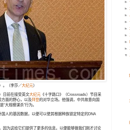
►
►
►
►
►
►
►
►
▼
ang）。（李莎／
大纪元
）
ng）日前在接受英文
大纪元
《十字路口》（Crossroads）节目采
验方面的野心，以及
拜登
的对华立场。他强调，中共故意向国
是“大规模谋杀”行为。
外国人的基因数据，以便可以使其根据种族锁定特定的DNA
料，因为这给它们提供了更多的信息，以便能够做我们刚才讨论