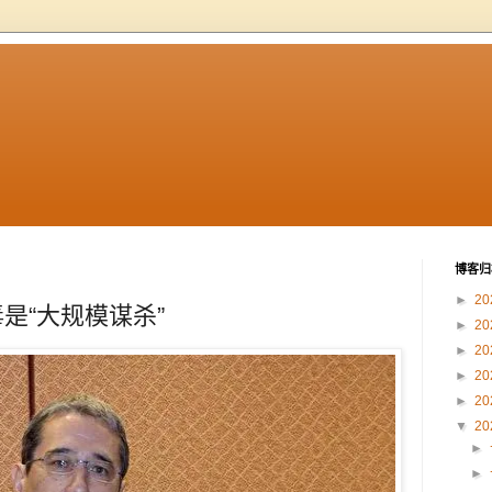
博客归
►
20
是“大规模谋杀”
►
20
►
20
►
20
►
20
▼
20
►
►