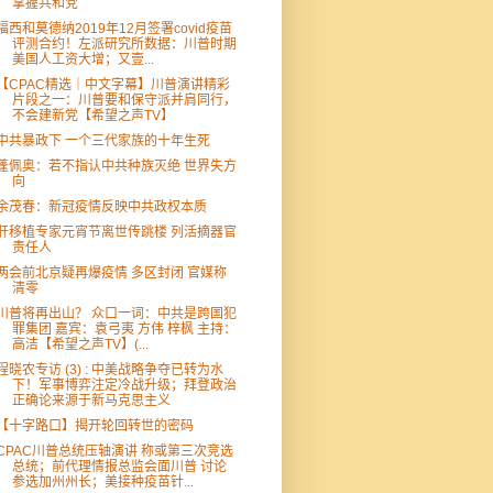
掌握共和党
福西和莫德纳2019年12月签署covid疫苗
评测合约！左派研究所数据：川普时期
美国人工资大增；又壹...
【CPAC精选｜中文字幕】川普演讲精彩
片段之一：川普要和保守派并肩同行，
不会建新党【希望之声TV】
中共暴政下 一个三代家族的十年生死
蓬佩奥：若不指认中共种族灭绝 世界失方
向
余茂春：新冠疫情反映中共政权本质
肝移植专家元宵节离世传跳楼 列活摘器官
责任人
两会前北京疑再爆疫情 多区封闭 官媒称
清零
川普将再出山？ 众口一词：中共是跨国犯
罪集团 嘉宾：袁弓夷 方伟 梓枫 主持：
高洁【希望之声TV】(...
程晓农专访 (3) : 中美战略争夺已转为水
下！军事博弈注定冷战升级；拜登政治
正确论来源于新马克思主义
【十字路口】揭开轮回转世的密码
CPAC川普总统压轴演讲 称或第三次竞选
总统；前代理情报总监会面川普 讨论
参选加州州长；美接种疫苗针...