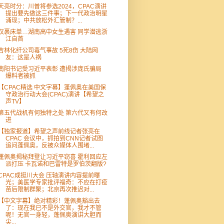
天亮时分：川普将参选2024，CPAC演讲
提出要先做这三件事；下一代政治明星
涌现；中共放松外汇管制？...
仅裹床单…湖南高中女生遇害 同学潜逃浙
江自首
吉林化纤公司毒气事故 5死8伤 大陆网
友：这是人祸
南阳书记受习近平表彰 遭揭涉庞氏骗局
爆料者被抓
【CPAC精选 中文字幕】蓬佩奥在美国保
守政治行动大会(CPAC)演讲【希望之
声TV】
第五代战机有何独特之处 第六代又有何改
进
【独家报道】希望之声前线记者张亮在
CPAC 会议中，抓拍到CNN记者试图
追问蓬佩奥，反被众媒体人围堵...
蓬佩奥揭秘拜登让习近平窃喜 霍利回应左
派打压 卡瓦诺和巴雷特是罗伯茨翻版?
CPAC成挺川大会 压轴演讲内容提前曝
光；美医学专家批评福奇：不应在打疫
苗后限制群聚；北京再次推迟对...
【中文字幕】绝对精彩！蓬佩奥豁出去
了：现在我已不是外交官，我才不管
呢！无官一身轻，蓬佩奥演讲大胆而
尖...