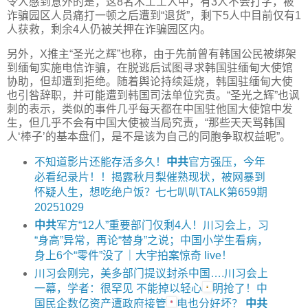
令人感到意外的是，这8名木工工人中，有3人不会打字，被
诈骗园区人员痛打一顿之后遭到“退货”，剩下5人中目前仅有1
人获救，剩余4人仍被关押在诈骗园区内。
另外，X推主“圣光之辉”也称，由于先前曾有韩国公民被绑架
到缅甸实施电信诈骗，在脱逃后试图寻求韩国驻缅甸大使馆
协助，但却遭到拒绝。随着舆论持续延烧，韩国驻缅甸大使
也引咎辞职，并可能遭到韩国司法单位究责。“圣光之辉”也讽
刺的表示，类似的事件几乎每天都在中国驻他国大使馆中发
生，但几乎不会有中国大使被当局究责，“那些天天骂韩国
人‘棒子’的基本盘们，是不是该为自己的同胞争取权益呢”。
不知道影片还能存活多久！
中共
官方强压，今年
必看纪录片！！揭露秋月梨催熟现状，被网暴到
怀疑人生，想吃绝户饭？七七叭叭TALK第659期
20251029
中共
军方“12人”重要部门仅剩4人！川习会上，习
“身高”异常，再论“替身”之说；中国小学生看病，
身上6个“零件”没了｜大宇拍案惊奇 live！
川习会刚完，美多部门提议封杀中国….川习会上
一幕，学者：很罕见 不能掉以轻心
明抢了！中
国民企数亿资产遭政府接管
电也分好坏？
中共