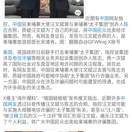
近期有
中国
网友指
控，
中国
驻柬埔寨大使汪文斌曾与柬埔寨“太子集团”创办人
陈
志
合照，质疑汪文斌为了自己的利益，将
中国民众
出卖给诈
骗集团。然而，有网友查证后，发现与汪文斌合照的人，是
柬埔寨旅游部部长宋速肯。图：翻摄自@GFWfrog X账号
美国
、英国政府日前联手打击柬埔寨“太子集团”，指控该集团
涉及
电信诈骗
等相关业务并起诉集团创办人陈志，再一次提
高了国际社会对东南亚地区电诈问题的关注程度。就在此
时，有网友发现，中国驻柬埔寨大使汪文斌过去曾与陈志合
照，质疑中国政府可能暗中协助“太子集团”执行诈骗业务。另
一方面，中国民众在涉及诈骗问题时可能遭受的待遇，也成
为许多网友的关注焦点。
X推主“海外爆料”、“墙国蛙蛤蛤”发布推文指出，近期许多
中
国网友
透过抖音传播汪文斌与陈志的合照，指控汪文斌可能
与实施大规模电信诈骗的“太子集团”有关，甚至以“汪八蛋”、
“继
汪精卫
后的又一个汉奸”等词汇形容汪文斌，痛斥汪文斌为
了个人利益，将广大中国民众出卖给柬埔寨的诈骗集团。