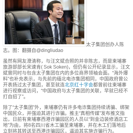
太子集团创办人陈
志。图：翻摄自@dingliudao
虽然有网友澄清称，与汪文斌合照的并非陈志，而是柬埔寨
旅游部部长宋速肯( Sok Soken)，但仍有公开纪录显示，汪文
斌曾同时与包含太子集团在内的多位商界领袖会面。“海外爆
料”也补充表示，与先前的缅北电诈集团相同，中国政府曾公
开表扬过太子集团，甚至就连
北京
红十字会
都曾前往柬埔寨
进行视察或访问，“中国政府与太子集团的关联，早就已经不
打自招了”。
除了“太子集团”外，柬埔寨仍有许多电诈集团持续诱骗、绑架
中国民众，并强迫其进行诈骗。推主“真相传媒”发布推文指
出，日前有柬埔寨西港诈骗园区的人员以“到金边装修酒店工
地”为由，将8名四川省木工骗至柬埔寨，并在木工们落地后
立刻将其转送至西港诈骗园区，逼迫其实施诈骗行为。