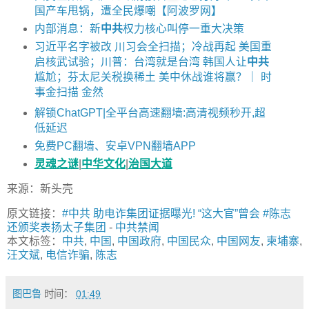
国产车甩锅，遭全民爆嘲【阿波罗网】
内部消息：新
中共
权力核心叫停一重大决策
习近平名字被改 川习会全扫描；冷战再起 美国重
启核武试验；川普：台湾就是台湾 韩国人让
中共
尴尬；芬太尼关税换稀土 美中休战谁将赢？｜ 时
事金扫描 金然
解锁ChatGPT|全平台高速翻墙:高清视频秒开,超
低延迟
免费PC翻墙、安卓VPN翻墙APP
灵魂之谜
|
中华文化
|
治国大道
来源：新头壳
原文链接：
#中共 助电诈集团证据曝光! “这大官”曾会 #陈志
还颁奖表扬太子集团
-
中共禁闻
本文标签：
中共
,
中国
,
中国政府
,
中国民众
,
中国网友
,
柬埔寨
,
汪文斌
,
电信诈骗
,
陈志
图巴鲁
时间：
01:49