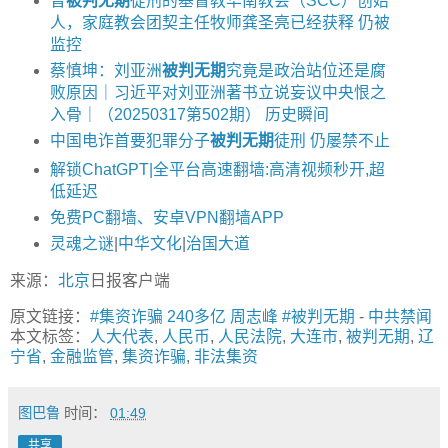
曾
被判无期
徒刑的基督教华南教会（SCC）创始
人，家庭教会团契主任牧师龚圣亮已经获释 仍被
监控
蔡慎坤：刘亚洲
被判无期
究竟是政治站位还是腐
败原因｜习近平对刘亚洲著书立说妄议中央恨之
入骨｜（20250317第502期） 历史瞬间
中国电诈首要犯罪分子
被判无期
徒刑 仍屡禁不止
解锁ChatGPT|全平台高速翻墙:高清视频秒开,超
低延迟
免费PC翻墙、安卓VPN翻墙APP
灵魂之谜
|
中华文化
|
治国大道
来源：
北京
日报客户端
原文链接：
#集资诈骗 240多亿 周志峰 #被判无期
-
中共禁闻
本文标签：
人大代表
,
人民币
,
人民法院
,
大连市
,
被判无期
,
辽
宁省
,
金融监管
,
集资诈骗
,
非法集资
图巴鲁
时间：
01:49
共享