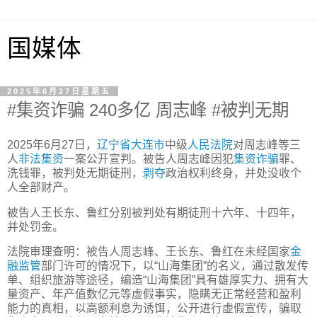
国媒体
2025年6月27日星期五
#集资诈骗 240多亿 周志峰 #被判无期
2025年6月27日，
辽宁省
大连市
中级
人民法院
对周志峰等三
人
非法集资
一案公开宣判。被告人周志峰因犯
集资诈骗
罪、
洗钱罪，被判处无期徒刑，
剥夺
政治权利终身，并处没收个
人全部财产。
被告人王长东、鲁红分别被判处有期徒刑十六年、十四年，
并处罚金。
法院审理查明：被告人周志峰、王长东、鲁红在未经国家
金
融监管
部门许可的情况下，以“山海集团”的名义，通过散发传
单、组织旅游等途径，编造“山海集团”具有雄厚实力、拥有大
量资产、年产值数亿元等虚假事实，隐瞒无正常经营和盈利
能力的真相，以高额利息为诱饵，公开进行虚假宣传，骗取