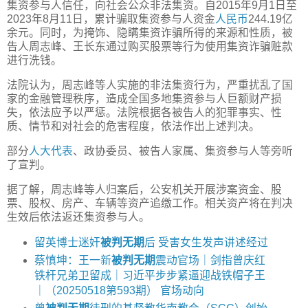
集资参与人信任，向社会公众非法集资。自2015年9月1日至
2023年8月11日，累计骗取集资参与人资金
人民币
244.19亿
余元。同时，为掩饰、隐瞒集资诈骗所得的来源和性质，被
告人周志峰、王长东通过购买股票等行为使用集资诈骗赃款
进行洗钱。
法院认为，周志峰等人实施的非法集资行为，严重扰乱了国
家的金融管理秩序，造成全国多地集资参与人巨额财产损
失，依法应予以严惩。法院根据各被告人的犯罪事实、性
质、情节和对社会的危害程度，依法作出上述判决。
部分
人大代表
、政协委员、被告人家属、集资参与人等旁听
了宣判。
据了解，周志峰等人归案后，公安机关开展涉案资金、股
票、股权、房产、车辆等资产追缴工作。相关资产将在判决
生效后依法返还集资参与人。
留英博士迷奸
被判无期
后 受害女生发声讲述经过
蔡慎坤：王一新
被判无期
震动官场｜剑指曾庆红
铁杆兄弟卫留成｜习近平步步紧逼迎战铁帽子王
｜（20250518第593期） 官场动向