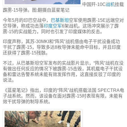
中国歼-10C
战机
挂载
霹雳-15导弹。图:翻摄自蓝星笔记
今年5月的印巴空战中，
巴基斯坦
空军使用霹雳-15E远端空对
空导弹，称成功击落
印度空军
6架战机。这场冲突展示了霹
雳-15的实战能力，同时也引发了印度媒体的反击。
印度声称，其苏-30MKI和“阵风”战机借由电子干扰设备成功
干扰了霹雳-15，导致多达8枚导弹未能命中目标，并且印度
还获得了霹雳-15残骸。
不过，从巴基斯坦空军发布的实战影片显示，“阵风”战机在没
有做出任何反应的情况下被霹雳-15击毁，其机载电子干扰设
备和雷达告警系统未能有效发挥作用，这直接反驳了印度的
说法。
《蓝星笔记》指出，印度的“阵风”战机搭载法国 SPECTRA电
子战系统。然而，该设备在面对霹雳-15时表现有限，未能有
效干扰导弹的制导系统。