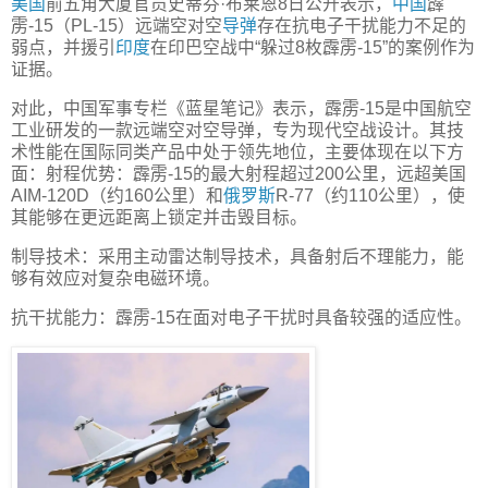
美国
前五角大厦官员史蒂芬·布莱恩8日公开表示，
中国
霹
雳-15（PL-15）远端空对空
导弹
存在抗电子干扰能力不足的
弱点，并援引
印度
在印巴空战中“躲过8枚霹雳-15”的案例作为
证据。
对此，中国军事专栏《蓝星笔记》表示，霹雳-15是中国航空
工业研发的一款远端空对空导弹，专为现代空战设计。其技
术性能在国际同类产品中处于领先地位，主要体现在以下方
面：射程优势：霹雳-15的最大射程超过200公里，远超美国
AIM-120D（约160公里）和
俄罗斯
R-77（约110公里），使
其能够在更远距离上锁定并击毁目标。
制导技术：采用主动雷达制导技术，具备射后不理能力，能
够有效应对复杂电磁环境。
抗干扰能力：霹雳-15在面对电子干扰时具备较强的适应性。