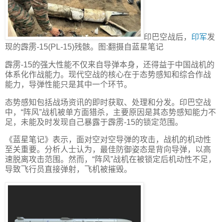
印巴空战后，
印军
发
现的霹雳-15(PL-15)残骸。图:翻摄自蓝星笔记
霹雳-15的强大性能不仅来自导弹本身，还得益于中国战机的
体系化作战能力。现代空战的核心在于态势感知和综合作战
能力，导弹性能只是其中一个环节。
态势感知包括战场资讯的即时获取、处理和分发。印巴空战
中，“阵风”战机被单方面猎杀，主要原因是其态势感知能力不
足，未能及时发现自己暴露于霹雳-15的锁定范围。
《蓝星笔记》表示，面对空对空导弹的攻击，战机的机动性
至关重要。分析人士认为，最佳防御姿态是背向导弹，以高
速脱离攻击范围。然而，“阵风”战机在被锁定后机动性不足，
导致飞行员直接弹射，飞机被摧毁。