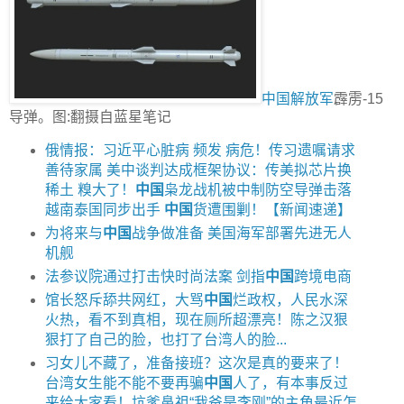
中国解放军
霹雳-15
导弹。图:翻摄自蓝星笔记
俄情报：习近平心脏病 频发 病危！传习遗嘱请求
善待家属 美中谈判达成框架协议：传美拟芯片换
稀土 糗大了！
中国
枭龙战机被中制防空导弹击落
越南泰国同步出手
中国
货遭围剿！【新闻速递】
为将来与
中国
战争做准备 美国海军部署先进无人
机舰
法参议院通过打击快时尚法案 剑指
中国
跨境电商
馆长怒斥舔共网红，大骂
中国
烂政权，人民水深
火热，看不到真相，现在厕所超漂亮！陈之汉狠
狠打了自己的脸，也打了台湾人的脸...
习女儿不藏了，准备接班？这次是真的要来了！
台湾女生能不能不要再骗
中国
人了，有本事反过
来给大家看！坑爹鼻祖“我爸是李刚”的主角最近怎