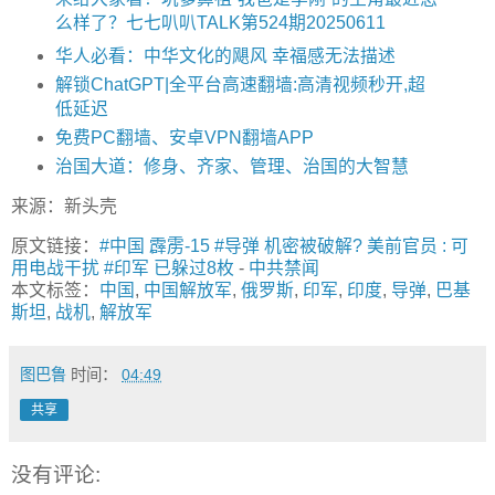
么样了？七七叭叭TALK第524期20250611
华人必看：中华文化的飓风 幸福感无法描述
解锁ChatGPT|全平台高速翻墙:高清视频秒开,超
低延迟
免费PC翻墙、安卓VPN翻墙APP
治国大道：修身、齐家、管理、治国的大智慧
来源：新头壳
原文链接：
#中国 霹雳-15 #导弹 机密被破解? 美前官员 : 可
用电战干扰 #印军 已躲过8枚
-
中共禁闻
本文标签：
中国
,
中国解放军
,
俄罗斯
,
印军
,
印度
,
导弹
,
巴基
斯坦
,
战机
,
解放军
图巴鲁
时间：
04:49
共享
没有评论: