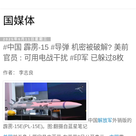
国媒体
2025年6月11日星期三
#中国 霹雳-15 #导弹 机密被破解? 美前
官员 : 可用电战干扰 #印军 已躲过8枚
作者： 李志良
中国
解放军
外销版的
霹雳-15E(PL-15E)。图:翻摄自蓝星笔记