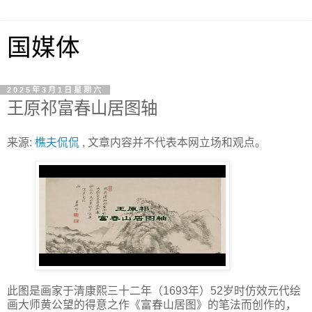
国媒体
2025年3月1日星期六
王原祁富春山居图轴
来源:
樵夫侃侃
, 文章内容并不代表本网立场和观点。
此图是画家于清康熙三十二年（1693年）52岁时仿效元代绘
画大师黄公望的得意之作《富春山居图》的笔法而创作的，