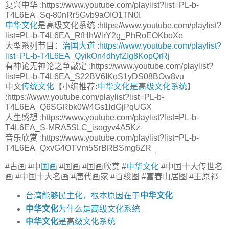
复兴中华 :https://www.youtube.com/playlist?list=PL-b-
T4L6EA_Sq-80nRr5Gvb9aOIO1TN0I
中华文化
是高级文化系统 :https://www.youtube.com/playlist?
list=PL-b-T4L6EA_RfHhWlrY2g_PhRoEOKboXe
大型系列节目：
治国大道
:
https://www.youtube.com/playlist?
list=PL-b-T4L6EA_QyikOn4dhyfZIg8KopQrRj
有神论无神论之争敲定 :https://www.youtube.com/playlist?
list=PL-b-T4L6EA_S22BV6IKoS1yDS08BOw8vu
中文
传统文化
【小编推荐:
中华文化是高级文化系统
】
:https://www.youtube.com/playlist?list=PL-b-
T4L6EA_Q6SGRbk0W4Gs1ldGjPqUGX
人生感想 :https://www.youtube.com/playlist?list=PL-b-
T4L6EA_S-MRA5SLC_isogyv4A5Kz-
音乐欣赏 :https://www.youtube.com/playlist?list=PL-b-
T4L6EA_QxvG4OTVm5SrBRBSmg6ZR_
#古画 #中
国画
#国画 #国画欣赏 #
中华文化
#中国十大传世名
画 #中国十大名画 #唐代画家 #百骏图 #富春山居图 #王原祁
台湾能够民主化，根本原因在于
中华文化
中华文化
为什么是高级文化系统
中华文化
是高级文化系统