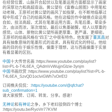
在经营位置、山脉开合起伏以及笔墨运用方面都显示了画家
的深厚功力和高超造诣。黄公望在《富春山居图》中用笔松
动老辣，王原祁对黄公望的画风了如指掌，在不断地临摹过
程中形成了自己的绘画风格。他在这幅仿作中皴擦点染运用
自如，技法高超，尤其在笔墨运用方面，先笔后墨，晕染多
次，由淡而浓，渐次增加，最后以焦墨破醒，给人以厚重的
感觉。山体、景物比黄公望所画更厚重、更严谨、更细密。
王原祁的绘画风格在“四王”之中很有特色，他发展了
董其昌
对
具有抽象意味的笔墨形式的追求，具有程式化的特征。他绘
画的目的在于娱乐性情，偏重于理想，这与西画偏重于实景
有着显著的区别。
中国
十大传世名画 :https://www.youtube.com/playlist?
list=PL-b-T4L6EA_QAdmVvWujjnGIzie-3ynjm
中国
书画欣赏 :https://www.youtube.com/playlist?list=PL-b-
T4L6EA_SzvQD1oclviGWh7xOrrEfJ
订阅樵夫侃侃：:
https://youtube.com/@qfchat?
sub_confirmation=1
请大家按赞、订阅、转发、分享。感谢！
无神论
和
有神论
之争，乡下老妇驳倒四个博士
:https://youtu.be/RyoVrr77KVM