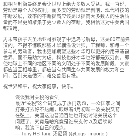
和相互制衡最终是会让世界上绝大多数人受益。我一直说，
劳动是每个人的权利，而多度的劳动就是剥削，现代科技的
不断发展，效率的不断提高应该是以提高大多数人的生活质
量而不是更加聚集于更少数人的垄断，我相信这对中美两国
都适用。
周末带孩子去圣地亚哥参观了中途岛号航母，这是80年前建
造的，不得不惊叹那些才华横溢设计师，工程师，和每一个
参与的劳动者，我也更加期望这些才华可以更好的用来造福
世界，而不是助纣为虐。科技也好才华也好都是双刃剑，即
使地球上不同的地区不同的文明处于不同的发展阶段，大家
都应当互相尊重，都应当有共同生存共同发展的权力和空
间，否则天道循环，难免善恶有报。
祝世界和平，祝大家健康，快乐。
谈谈我对关税的看法
最近“关税”这个词又成了热门话题，一众国家之间
打来打去好不热闹，眼瞅着4月初新一波关税又箭
在弦上，美国这边普通百姓也开始讨论关税这个
问题了，究竟是啥究竟是谁来支付以及后续影
响，我谈下自己的观点。…
— Tony HS Tang 汤尼哥 (@Logs_importer)