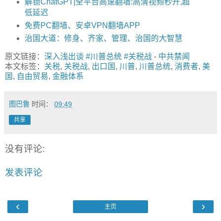
解锁ChatGPT|全平台高速翻墙:高清视频秒开,超
低延迟
免费PC翻墙、安卓VPN翻墙APP
治国大道：修身、齐家、管理、治国的大智慧
原文链接：
深入浅出谈 #川普总统 #关税战
-
中共禁闻
本文标签：
关税
,
关税战
,
出口国
,
川普
,
川普总统
,
消费者
,
美
国
,
自由贸易
,
金融体系
图巴鲁
时间：
09:49
共享
没有评论:
发表评论
‹
›
主页