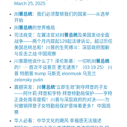
March 25, 2025
川普总统
：我们必须整顿我们的国家——从选举
开始
川普总统
的世界格局
司法政变：左翼法官对
川普总统
及美国发动全面
战争——两个月内提起129起法律诉讼，超过历任
美国总统总和！川普的生死搏斗：深层政府围剿
与反击之战 中国观察
川普跟他说什么了？泽伦斯基：一切听
川普总统
的！⋯ 首次不谈普京 更无谴责？（03 19 25） 川
普 特朗普 trump 马斯克 elonmusk 乌克兰
zelensky putin
震撼突发：
川普总统
“立即生效”剥夺拜登的子女
——阿什莉·拜登和亨特·拜登特勤局保护——亨特
正身处南非度假！川普与深层政府的对决——为
何撤销拜登子女特勤局保护意味着更多？ 中国观
察
华人必看：中华文化的飓风 幸福感无法描述