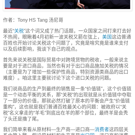
作者：Tony HS Tang 汤尼哥
最近“
关税
”这个词又成了热门话题，一众国家之间打来打去好
不热闹，眼瞅着4月初新一波关税又箭在弦上，
美国
这边普通
百姓也开始讨论关税这个问题了，究竟是啥究竟是谁来支付
以及后续影响，我谈下自己的观点。
首先来说关税是国际贸易中对跨境货物的税收，一般来说主
要是对于进口商品，当然也有对于出口商品施加关税的情况
（主要是为了增加一些保护性商品，特别资源类商品的出口
难度）。咱这里主要就讨论下这个进口关税的问题。
我们说商品的生产到最终的销售是一条“价值链”，这个价值链
是一个动态平衡的关系，那“关税”的出现就是从价值链中夺取
了一部分的价值，那就必然打破了原本的平衡会产生“价值链
重构”，这也就是我们普通百姓最关心的问题：被政府以“关
税”名义拿走的“羊毛”到底出在羊的那个部位，最终羊是会秃
了头还是撸了尾。
我们简单来看从原材料—生产商—进口商—
消费者
这四层关