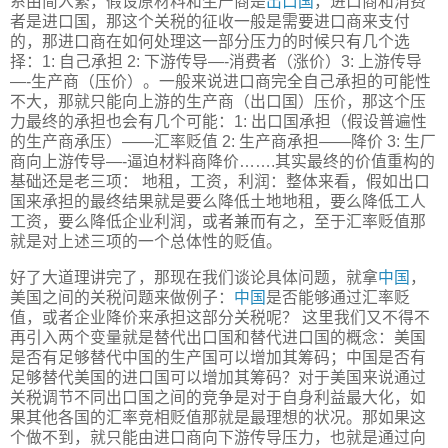
系由简入繁，假设原材料和生产商是
出口国
，进口商和消费
者是进口国，那这个关税的征收一般是需要进口商来支付
的，那进口商在如何处理这一部分压力的时候只有几个选
择：1: 自己承担 2: 下游传导—-消费者（涨价）3: 上游传导
—-生产商（压价）。一般来说进口商完全自己承担的可能性
不大，那就只能向上游的生产商（出口国）压价，那这个压
力最终的承担也会有几个可能：1: 出口国承担（假设普遍性
的生产商承压）——汇率贬值 2: 生产商承担——降价 3: 生厂
商向上游传导—-逼迫材料商降价…….其实最终的价值重构的
基础还是老三项： 地租，工资，利润：整体来看，假如出口
国来承担的最终结果就是要么降低土地地租，要么降低工人
工资，要么降低企业利润，或者兼而有之，至于汇率贬值那
就是对上述三项的一个总体性的贬值。
好了大道理讲完了，那现在我们谈论具体问题，就拿
中国
，
美国之间的关税问题来做例子：
中国
是否能够通过汇率贬
值，或者企业降价来承担这部分关税呢？ 这里我们又不得不
再引入两个变量就是替代出口国和替代进口国的概念：美国
是否有足够替代中国的生产国可以增加其筹码；中国是否有
足够替代美国的进口国可以增加其筹码？对于美国来说通过
关税调节不同出口国之间的竞争是对于自身利益最大化，如
果其他各国的汇率竞相贬值那就是最理想的状况。那如果这
个做不到，就只能由进口商向下游传导压力，也就是通过向