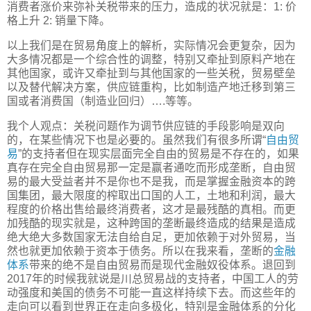
消费者涨价来弥补关税带来的压力，造成的状况就是：1: 价
格上升 2: 销量下降。
以上我们是在贸易角度上的解析，实际情况会更复杂，因为
大多情况都是一个综合性的调整，特别又牵扯到原料产地在
其他国家，或许又牵扯到与其他国家的一些关税，贸易壁垒
以及替代解决方案，供应链重构，比如制造产地迁移到第三
国或者消费国（制造业回归）….等等。
我个人观点：关税问题作为调节供应链的手段影响是双向
的，在某些情况下也是必要的。虽然我们有很多所谓“
自由贸
易
”的支持者但在现实层面完全自由的贸易是不存在的，如果
真存在完全自由贸易那一定是赢者通吃而形成垄断，自由贸
易的最大受益者并不是你也不是我，而是掌握金融资本的跨
国集团，最大限度的榨取出口国的人工，土地和利润，最大
程度的价格出售给最终消费者，这才是最残酷的真相。而更
加残酷的现实就是，这种跨国的垄断最终造成的结果是造成
绝大绝大多数国家无法自给自足，更加依赖于对外贸易，当
然也就更加依赖于资本于债务。所以在我来看，垄断的
金融
体系
带来的绝不是自由贸易而是现代金融奴役体系。退回到
2017年的时候我就说是川总贸易战的支持者，中国工人的劳
动强度和美国的债务不可能一直这样持续下去。而这些年的
走向可以看到世界正在走向多极化，特别是金融体系的分化