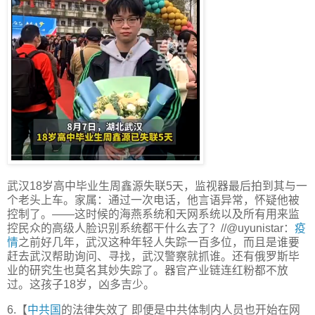
武汉18岁高中毕业生周鑫源失联5天，监视器最后拍到其与一
个老头上车。家属：通过一次电话，他言语异常，怀疑他被
控制了。——这时候的海燕系统和天网系统以及所有用来监
控民众的高级人脸识别系统都干什么去了？//@uyunistar：
疫
情
之前好几年，武汉这种年轻人失踪一百多位，而且是谁要
赶去武汉帮助询问、寻找，武汉警察就抓谁。还有俄罗斯毕
业的研究生也莫名其妙失踪了。器官产业链连红粉都不放
过。这孩子18岁，凶多吉少。
6.【
中共国
的法律失效了 即便是中共体制内人员也开始在网