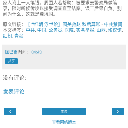
家人讹上一大笔钱。周围人若帮助：被要求去警察局做笔
录，随时听候传唤以接受调查直至结案。误工后果自负。别
问为什么，这就是粪坑国。
原文链接：
〖 #红朝 浮世绘〗围美救赵 秋后算账
-
中共禁闻
本文标签：
中共
,
中国
,
公务员
,
医院
,
实名举报
,
山西
,
殡仪馆
,
红朝
,
青岛
图巴鲁
时间：
04:49
共享
没有评论:
发表评论
‹
›
主页
查看网络版本