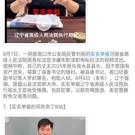
8月7日，一则原周口市公安局民警刘丽的
实名举报
河南省高
级人民法院周青松法官涉嫌失职渎职徇私枉法的视频流出。
视频中称，自己的丈夫2015年担任商水县县长，因不愿国有
资产流失，得罪了县委书记的情妇。被县委书记，周口纪委
副书记等人罗织罪名，构陷入狱。8月8日（发布），辽宁盘
锦。原盘山县法官郭大伟，实名举报辽宁省高级人民法院执
行局长王宏收受贿赂、包庇犯罪，公款吃喝旅游、卖官鬻爵
权色交易等问题。
7.【实名举报的风吹到了B站】