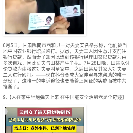
8月5日，甘肃陇南市西和县一对夫妻实名举报称，他们被当
地中国农业银行职员殴打。据悉，夫妻二人因生意开支前往
银行贷款，然而妻子却因此遭到该银行经理田某以贷款为由
多次调戏，因此丈夫与田某产生争执。7月28日晚，田某以讨
论贷款为由将这对夫妻叫至家中，之后田某及其家人对夫妻
二人进行殴打。——现在抖音变成大家伸冤寻求帮助的唯一
途径了，这唯一的申诉途径也要随着上网证的实施而被中共
掐断了。
9.【人在家中坐炮弹天上来 在中国能安全活到老是个奇迹】