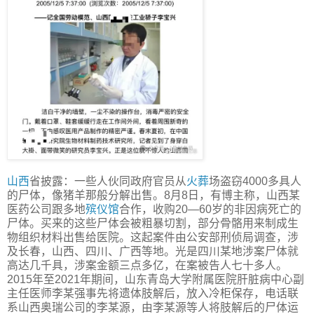
山西
省披露：一些人伙同政府官员从
火葬
场盗窃4000多具人
的尸体，像猪羊那般分解出售。8月8日，有博主称，山西某
医药公司跟多地
殡仪馆
合作，收购20—60岁的非因病死亡的
尸体。买来的这些尸体会被粗暴切割，部分骨骼用来制成生
物组织材料出售给医院。这起案件由公安部刑侦局调查，涉
及长春，山西、四川、广西等地。光是四川某地涉案尸体就
高达几千具，涉案金额三点多亿，在案被告人七十多人。
2015年至2021年期间，山东青岛大学附属医院肝脏病中心副
主任医师李某强事先将遗体肢解后，放入冷柜保存，电话联
系山西奥瑞公司的李某源，由李某源等人将肢解后的尸体运