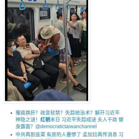
罹癌换肝？政变软禁？失踪统治术？解开习近平
神隐之谜！
红朝
末日 习近平失踪成谜 夫人干政 替
身露面？@democratictaiwanchannel
中共再割韭菜 有房的人要惨了 孟加拉再传消息 习