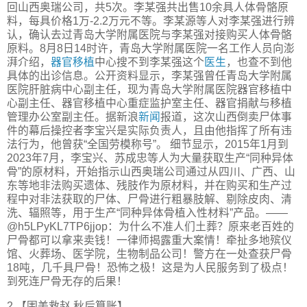
回山西奥瑞公司，共5次。李某强共出售10余具人体骨骼原
料，每具价格1万-2.2万元不等。李某源等人对李某强进行辨
认，确认去过青岛大学附属医院与李某强对接购买人体骨骼
原料。8月8日14时许，青岛大学附属医院一名工作人员向澎
湃介绍，
器官移植
中心搜不到李某强这个
医生
，也查不到他
具体的出诊信息。公开资料显示，李某强曾任青岛大学附属
医院肝脏病中心副主任，现为青岛大学附属医院器官移植中
心副主任、器官移植中心重症监护室主任、器官捐献与移植
管理办公室副主任。据新浪
新闻
报道，这次山西倒卖尸体事
件的幕后操控者李宝兴是实际负责人，且由他指挥了所有违
法行为，他曾获“全国劳模称号”。 细节显示，2015年1月到
2023年7月，李宝兴、苏成忠等人为大量获取生产“同种异体
骨”的原材料，开始指示山西奥瑞公司通过从四川、广西、山
东等地非法购买遗体、残肢作为原材料，并在购买和生产过
程中对非法获取的尸体、尸骨进行粗暴肢解、剔除皮肉、清
洗、辐照等，用于生产“同种异体骨植入性材料”产品。——
@h5LPyKL7TP6jjop：为什么不准人们土葬？原来老百姓的
尸骨都可以拿来卖钱！一律师揭露重大案情！牵扯多地殡仪
馆、火葬场、医学院，生物制品公司！警方在一处查获尸骨
18吨，几千具尸骨！恐怖之极！这是为人民服务到了极点！
到死连尸骨无存的后果！
2.【围美救赵 秋后算账】