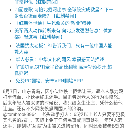
非常担忧【
红朝
禁闻】
四面楚歌 习怕北戴河出事 全球股灾成救星？下一
步会否铤而走险？【
红朝
禁闻】
〖
红朝
浮世绘〗生死攸关的“敬业”精神
美军两大动作前所未有 向北京发强烈信息：做梦
都别想这事【
红朝
禁闻】
.
法国犹太老板：神告诉我们，只有一位中国人能
救人类
.
华人必看：中华文化的飓风 幸福感无法描述
.
解锁ChatGPT|全平台高速翻墙:高清视频秒开,超
低延迟
.
免费PC翻墙、安卓VPN翻墙APP
8月7日，山东青岛，因小伙地铁上拒绝让座，遭老人暴力殴
打至流血，小伙始终未还手。目击者对老人的行为很愤怒。
后来年轻人被采访的时候说，我只给女生让座，凭什么给他
让座。还有不少网友愤怒周围人的冷漠。——
@tombrook8964：老头动手打人：65岁以上老人只要不犯极
其恶劣的罪刑，实际上免于任何民事或刑事处罚。年轻人若
还手：即刻以“互殴”为由被关进拘留所，同时还要被老B登的