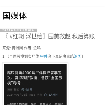
国媒体
2024年8月9日星期五
〖 #红朝 浮世绘〗围美救赵 秋后算账
来源: 博谈网 作者: 金鸣
1.【全国劳模倒卖尸体
中共
治下真是魔鬼统
治国
】