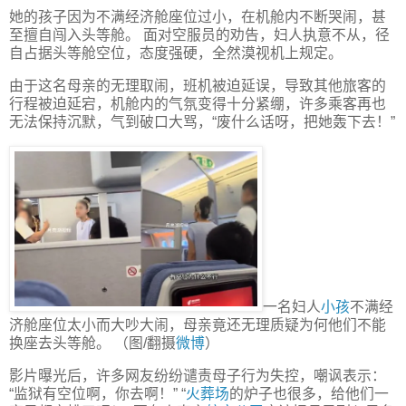
她的孩子因为不满经济舱座位过小，在机舱内不断哭闹，甚
至擅自闯入头等舱。 面对空服员的劝告，妇人执意不从，径
自占据头等舱空位，态度强硬，全然漠视机上规定。
由于这名母亲的无理取闹，班机被迫延误，导致其他旅客的
行程被迫延宕，机舱内的气氛变得十分紧绷，许多乘客再也
无法保持沉默，气到破口大骂，“废什么话呀，把她轰下去！”
一名妇人
小孩
不满经
济舱座位太小而大吵大闹，母亲竟还无理质疑为何他们不能
换座去头等舱。 （图/翻摄
微博
）
影片曝光后，许多网友纷纷谴责母子行为失控，嘲讽表示：
“监狱有空位啊，你去啊！” “
火葬场
的炉子也很多，给他们一