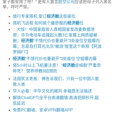
家子都安排了吧！” 更有人直言
航空公司
应该把母子列入黑名
单，呼吁严惩。
旅行专家搭机 爱订
经济舱
这些座位
搭机飞远程 如何挑个最舒服的
经济舱
位
大惊！中国家庭收入真相国家发改委数据泄
密；华为电动车追撞起火酿3亡家属上网质疑被
删；
经济舱
“不惜代价也要避开”3处座位空姐曝内
幕；总是自打耳光北京“被迫”放宽这个新规【阿波
罗网FT】
经济舱
“不惜代价也要避开”3处座位 空姐曝内幕
搭5小时以上飞机要注意！ “
经济舱
症候群”严重恐
猝死？ 营养师教8招预防
法国犹太老板：神告诉我们，只有一位中国人能
救人类
华人必看：中华文化的飓风 幸福感无法描述
解锁ChatGPT|全平台高速翻墙:高清视频秒开,超
低延迟
免费PC翻墙、安卓VPN翻墙APP