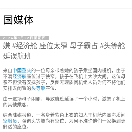
国媒体
2024年8月22日星期四
嫌 #经济舱 座位太窄 母子霸占 #头等舱
延误航班
来自
中国
重庆
的一位母亲带着她的孩子乘坐国内班机，由于
不满
经济舱
座位过于狭窄，孩子在飞机上大吵大闹，这位母
亲不但没有安抚孩子，反倒无理质问机组人员为何不将他们
安排去闲置的
头等舱
座位.
由于这场母子闹剧，导致航班延误了一个小时，激怒了机上
的其他乘客。
综合陆媒报道，一名身着紫色上衣的妇人于机舱内高声质问
空服员
，强调头等舱尚有空位，为何不准许他们一家换到更
舒适的座位。