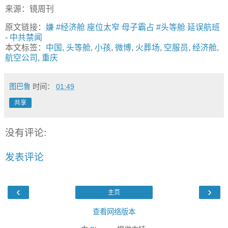
来源：镜周刊
原文链接：
嫌 #经济舱 座位太窄 母子霸占 #头等舱 延误航班
-
中共禁闻
本文标签：
中国
,
头等舱
,
小孩
,
微博
,
火葬场
,
空服员
,
经济舱
,
航空公司
,
重庆
图巴鲁
时间：
01:49
共享
没有评论:
发表评论
‹
›
主页
查看网络版本