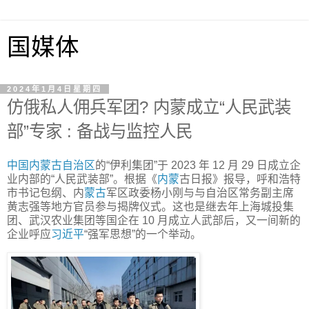
国媒体
2024年1月4日星期四
仿俄私人佣兵军团? 内蒙成立“人民武装
部”专家 : 备战与监控人民
中国
内蒙古
自治区
的“伊利集团”于 2023 年 12 月 29 日成立企
业内部的“人民武装部”。根据《
内蒙
古日报》报导，呼和浩特
市书记包纲、内
蒙古
军区政委杨小刚与与自治区常务副主席
黄志强等地方官员参与揭牌仪式。这也是继去年上海城投集
团、武汉农业集团等国企在 10 月成立人武部后，又一间新的
企业呼应
习近平
“强军思想”的一个举动。