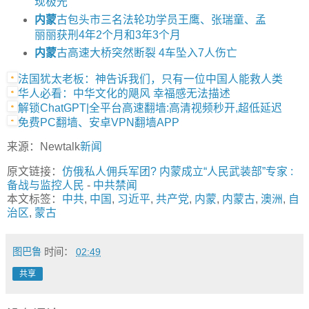
现极光
内蒙
古包头市三名法轮功学员王鹰、张瑞童、孟
丽丽获刑4年2个月和3年3个月
内蒙
古高速大桥突然断裂 4车坠入7人伤亡
法国犹太老板：神告诉我们，只有一位中国人能救人类
华人必看：中华文化的飓风 幸福感无法描述
解锁ChatGPT|全平台高速翻墙:高清视频秒开,超低延迟
免费PC翻墙、安卓VPN翻墙APP
来源：Newtalk
新闻
原文链接：
仿俄私人佣兵军团? 内蒙成立“人民武装部”专家 :
备战与监控人民
-
中共禁闻
本文标签：
中共
,
中国
,
习近平
,
共产党
,
内蒙
,
内蒙古
,
澳洲
,
自
治区
,
蒙古
图巴鲁
时间：
02:49
共享