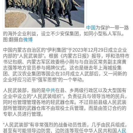
中国
为保护一带一路
的海外企业利益，设立不少安保集团，如同小型私人军队。
图:翻摄自
微博
中国内蒙古自治区的“伊利集团”于2023年12月29日成立企业
内部的“人民武装部”。根据《内蒙古日报》报导，呼和浩特市
书记包纲、内蒙古军区政委杨小刚与与自治区常务副主席黄
志强等地方官员参与揭牌仪式。这也是继去年上海城投集
团、武汉农业集团等国企在10月成立人武部后，又一间新的
企业呼应习近平“强军思想”的一个举动。
人民武装部，指的是
中共
在县、乡两级行政区以及大型国有
企业中设立的“人民武装组织”。负责征兵与领导当地的民兵，
同时也管理管理各地的轻武器仓库。不过目前县级人民武装
部所管理的武器仓库不由现役士兵管理，而是由签订合约的
专职人员进行管理。
“人民武装部”有非常强烈的战备动员性质，几乎由民兵组成，
甚至有可能领导边防营、边防连等现任中华人民共和国
人民