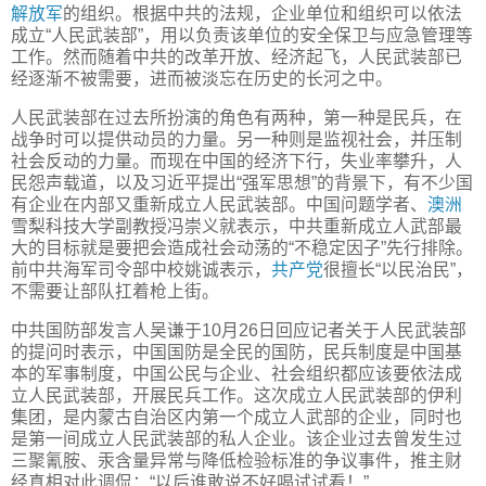
解放军
的组织。根据中共的法规，企业单位和组织可以依法
成立“人民武装部”，用以负责该单位的安全保卫与应急管理等
工作。然而随着中共的改革开放、经济起飞，人民武装部已
经逐渐不被需要，进而被淡忘在历史的长河之中。
人民武装部在过去所扮演的角色有两种，第一种是民兵，在
战争时可以提供动员的力量。另一种则是监视社会，并压制
社会反动的力量。而现在中国的经济下行，失业率攀升，人
民怨声载道，以及习近平提出“强军思想”的背景下，有不少国
有企业在内部又重新成立人民武装部。中国问题学者、
澳洲
雪梨科技大学副教授冯崇义就表示，中共重新成立人武部最
大的目标就是要把会造成社会动荡的“不稳定因子”先行排除。
前中共海军司令部中校姚诚表示，
共产党
很擅长“以民治民”，
不需要让部队扛着枪上街。
中共国防部发言人吴谦于10月26日回应记者关于人民武装部
的提问时表示，中国国防是全民的国防，民兵制度是中国基
本的军事制度，中国公民与企业、社会组织都应该要依法成
立人民武装部，开展民兵工作。这次成立人民武装部的伊利
集团，是内蒙古自治区内第一个成立人武部的企业，同时也
是第一间成立人民武装部的私人企业。该企业过去曾发生过
三聚氰胺、汞含量异常与降低检验标准的争议事件，推主财
经真相对此调侃：“以后谁敢说不好喝试试看！”