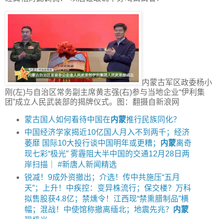
内蒙古军区政委杨小
刚(左)与自治区常务副主席黄志强(右)参与当地企业“伊利集
团”成立人民武装部的揭牌仪式。图：翻摄自新浪网
蒙古国人如何看待中国在
内蒙
推行民族同化？
中国经济学家揭近10亿国人月入不到两千；经济
萎靡 国际10大投行谈中国明年或更糟；
内蒙
离奇
现七彩“极光” 雾霾阻大半中国的交通12月28日两
岸扫描｜ #新唐人新闻精选
锐减！9成外资撤出；介选！传中共施压“五月
天”；上升！中疾控：变异株流行；保交楼？万科
拟售股获4.8亿；禁燻令！江西现“禁熏腊制品”横
幅；混战！中使馆称撤离缅北；地震先兆？
内蒙