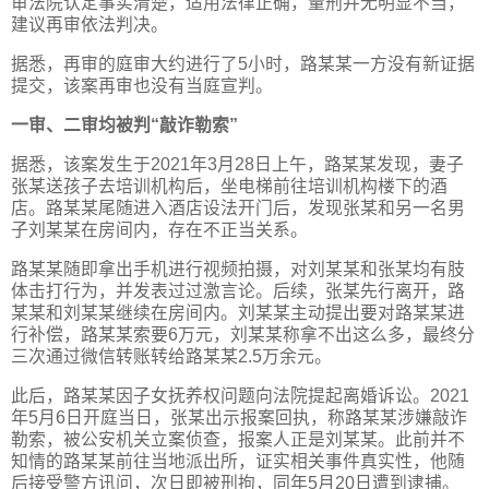
审法院认定事实清楚，适用法律正确，量刑并无明显不当，
建议再审依法判决。
据悉，再审的庭审大约进行了5小时，路某某一方没有新证据
提交，该案再审也没有当庭宣判。
一审、二审均被判“敲诈勒索”
据悉，该案发生于2021年3月28日上午，路某某发现，妻子
张某送孩子去培训机构后，坐电梯前往培训机构楼下的酒
店。路某某尾随进入酒店设法开门后，发现张某和另一名男
子刘某某在房间内，存在不正当关系。
路某某随即拿出手机进行视频拍摄，对刘某某和张某均有肢
体击打行为，并发表过过激言论。后续，张某先行离开，路
某某和刘某某继续在房间内。刘某某主动提出要对路某某进
行补偿，路某某索要6万元，刘某某称拿不出这么多，最终分
三次通过微信转账转给路某某2.5万余元。
此后，路某某因子女抚养权问题向法院提起离婚诉讼。2021
年5月6日开庭当日，张某出示报案回执，称路某某涉嫌敲诈
勒索，被公安机关立案侦查，报案人正是刘某某。此前并不
知情的路某某前往当地派出所，证实相关事件真实性，他随
后接受警方讯问，次日即被刑拘，同年5月20日遭到逮捕。