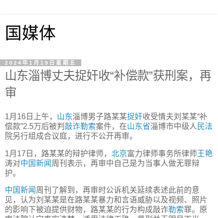
国媒体
2024年1月19日星期五
山东淄博丈夫捉奸收“补偿款”获刑案，再
审
1月16日上午，
山东
淄博男子路某某
捉奸
收受情夫刘某某“补
偿款”2.5万后被判
敲诈勒索
案件，在
山东省
淄博市中级人
民法
院另行组成合议庭，进行不公开再审。
1月17日，路某某的辩护律师，
北京
富力律师事务所律师
王艳
涛对
中国新闻
周刊表示，再审中自己是为当事人做无罪辩
护。
中国
新闻
周刊了解到，再审时公诉机关延续表述此前的意
见，认为刘某某是在路某某暴力和言语威胁以及视频、照片
的影响下被迫提供财物，路某某的行为构成敲诈
勒索
罪。原