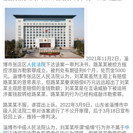
2021年11月2日，淄
博市张店区
人民法院
下达该案一审判决书，路某某被检方指
控涉敲诈勒索罪成立，被判处有期徒刑6个月，处罚金5000
元。淄博市张店区人民法院认为，刘某某虽然主观上有赔偿
路某某的意思表示，但路某某要求赔偿6万元远远超出了刘某
某主观愿意赔偿的金钱数额；刘某某是在言语威胁下被迫将
涉案钱款转给路某某，路某某的行为已经构成敲诈勒索罪。
路某某不服，遂提出上诉。2022年3月9日，山东省淄博市中
级人民法院二审对该案进行了不公开审理，后于3月18日宣布
驳回上诉，维持一审判决。
淄博市中级人民法院认为，刘某某所谓“偷情”行为并不属于
中