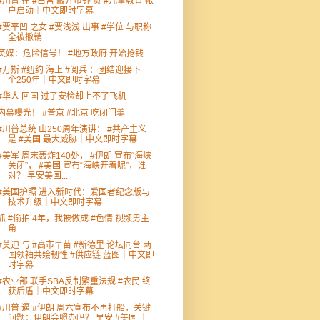
#川普 在 #白宫 敲开市钟 贺 #儿童教育 帐
户启动｜中文即时字幕
#贾平凹 之女 #贾浅浅 出事 #学位 与职称
全被撤销
英媒：危险信号！ #地方政府 开始抢钱
#万斯 #纽约 海上 #阅兵 ：团结迎接下一
个250年｜中文即时字幕
#华人 回国 过了安检却上不了飞机
内幕曝光！ #普京 #北京 吃闭门羹
#川普总统 山250周年演讲： #共产主义
是 #美国 最大威胁｜中文即时字幕
#美军 周末轰炸140处， #伊朗 宣布“海峡
关闭”， #美国 宣布“海峡开着呢”，谁
对？ 早安美国...
#美国护照 进入新时代：爱国者纪念版与
技术升级｜中文即时字幕
抓 #偷拍 4年，我被做成 #色情 视频男主
角
#莫迪 与 #高市早苗 #新德里 论坛同台 两
国领袖共绘韧性 #供应链 蓝图｜中文即
时字幕
#农业部 联手SBA反制繁重法规 #农民 终
获后盾｜中文即时字幕
#川普 逼 #伊朗 周六宣布不再打船，关键
问题：伊朗会照办吗？ 早安 #美国 ｜