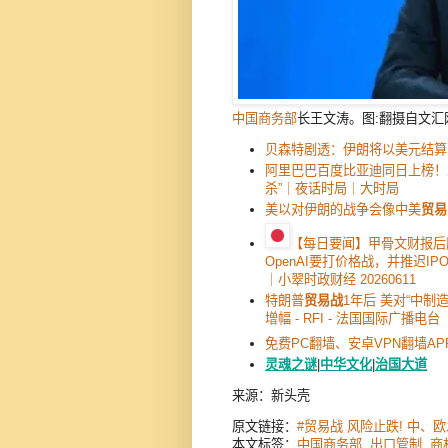
中国商务部
长王文涛。图:翻摄自文汇
贝森特剧透：伊朗将以美元结算 
阿里巴巴百度比亚迪同日上榜！
杀”｜夜话时局｜大时局
美以对伊朗的战争会像中美
贸易
【每日要闻】甲骨文财报后
OpenAI要打价格战，并推迟I
｜小翠时政财经 20260611
特朗普
贸易战
1年后 美对“中制
增幅 - RFI - 法国国际广播电台
免费PC翻墙、安卓VPN翻墙AP
灵魂之谜
|
中华文化
|
治国大道
来源：新头壳
原文链接：
#贸易战 风险止跌! 中、
本文标签：
中国商务部
,
出口管制
,
商