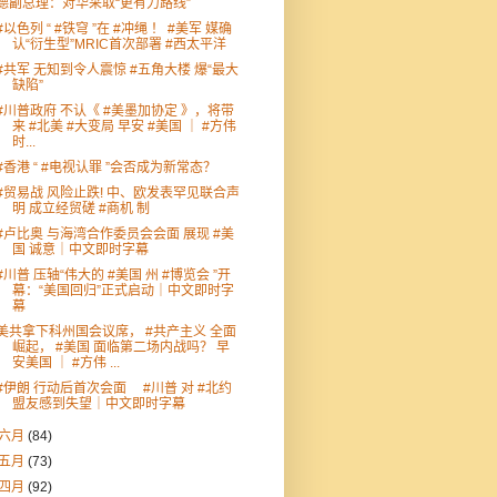
德副总理：对华采取“更有力路线”
#以色列 “ #铁穹 ”在 #冲绳 ！ #美军 媒确
认“衍生型”MRIC首次部署 #西太平洋
#共军 无知到令人震惊 #五角大楼 爆“最大
缺陷”
#川普政府 不认《 #美墨加协定 》，将带
来 #北美 #大变局 早安 #美国 ｜ #方伟
时...
#香港 “ #电视认罪 ”会否成为新常态？
#贸易战 风险止跌! 中、欧发表罕见联合声
明 成立经贸磋 #商机 制
#卢比奥 与海湾合作委员会会面 展现 #美
国 诚意｜中文即时字幕
#川普 压轴“伟大的 #美国 州 #博览会 ”开
幕：“美国回归”正式启动｜中文即时字
幕
美共拿下科州国会议席， #共产主义 全面
崛起， #美国 面临第二场内战吗？ 早
安美国 ｜ #方伟 ...
#伊朗 行动后首次会面 #川普 对 #北约
盟友感到失望｜中文即时字幕
六月
(84)
五月
(73)
四月
(92)