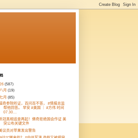
档
26
(587)
八月
(19)
七月
(85)
福奇参院听证，百问百不答， #情报总监
帮他回答。 早安 #美国 ｜ #方伟 时间
07.30....
新冠真相追查再起！佛奇拒绝国会作证 美
突公布关键文件
美议员对苹果发出警告
“9比0”哪来的？ #中共军演 造假又被揭穿