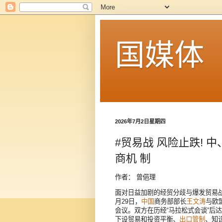
国媒体
2026年7月2日星期四
#贸易战 风险止跌! 
商机 制
作者： 曾俋理
面对日益加剧的经贸分歧与爆发贸易
月29日，
中国
商务部部长
王文涛
与欧
会议。双方在历经“马拉松式会谈”后
下设贸易和投资平衡、
出口管制
、知