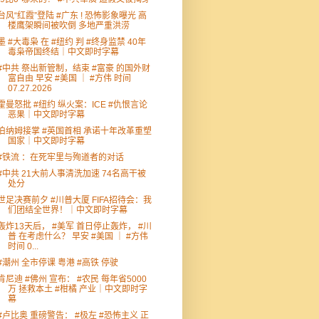
台风“红霞”登陆 #广东 ! 恐怖影象曝光 高
楼鹰架瞬间被吹倒 多地严重洪涝
墨 #大毒枭 在 #纽约 判 #终身监禁 40年
毒枭帝国终结｜中文即时字幕
#中共 祭出新管制，结束 #富豪 的国外财
富自由 早安 #美国 ｜ #方伟 时间
07.27.2026
霍曼怒批 #纽约 纵火案：ICE #仇恨言论
恶果｜中文即时字幕
伯纳姆接掌 #英国首相 承诺十年改革重塑
国家｜中文即时字幕
#铁流 ：在死牢里与殉道者的对话
#中共 21大前人事清洗加速 74名高干被
处分
世足决赛前夕 #川普大厦 FIFA招待会：我
们团结全世界！｜中文即时字幕
轰炸13天后， #美军 首日停止轰炸， #川
普 在考虑什么？ 早安 #美国 ｜ #方伟
时间 0...
#潮州 全市停课 粤港 #高铁 停驶
肯尼迪 #佛州 宣布： #农民 每年省5000
万 拯救本土 #柑橘 产业｜中文即时字
幕
#卢比奥 重磅警告： #极左 #恐怖主义 正