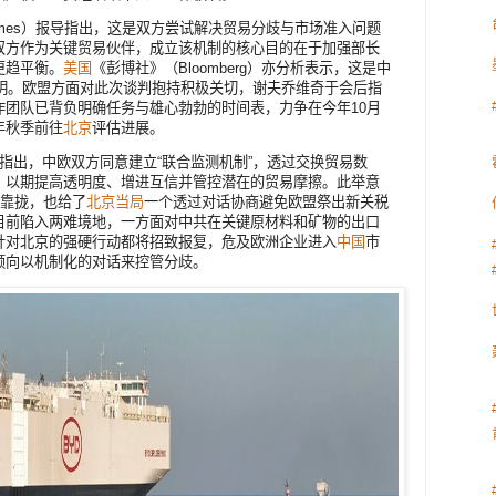
l Times）报导指出，这是双方尝试解决贸易分歧与市场准入问题
双方作为关键贸易伙伴，成立该机制的核心目的在于加强部长
更趋平衡。
美国
《彭博社》（Bloomberg）亦分析表示，这是中
声明。欧盟方面对此次谈判抱持积极关切，谢夫乔维奇于会后指
作团队已背负明确任务与雄心勃勃的时间表，力争在今年10月
年秋季前往
北京
评估进展。
）报导则指出，中欧双方同意建立“联合监测机制”，透过交换贸易数
，以期提高透明度、增进互信并管控潜在的贸易摩擦。此举意
”靠拢，也给了
北京当局
一个透过对话协商避免欧盟祭出新关税
目前陷入两难境地，一方面对中共在关键原材料和矿物的出口
针对北京的强硬行动都将招致报复，危及欧洲企业进入
中国
市
倾向以机制化的对话来控管分歧。