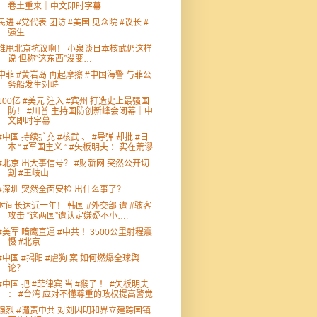
卷土重来｜中文即时字幕
民进 #党代表 团访 #美国 见众院 #议长 #
强生
谁甩北京抗议啊！ 小泉谈日本核武仍这样
说 但称“这东西”没变…
中菲 #黄岩岛 再起摩擦 #中国海警 与菲公
务船发生对峙
100亿 #美元 注入 #宾州 打造史上最强国
防！ #川普 主持国防创新峰会闭幕｜中
文即时字幕
#中国 持续扩充 #核武 、 #导弹 却批 #日
本 “ #军国主义 ” #矢板明夫 ：实在荒谬
#北京 出大事信号？ #财新网 突然公开切
割 #王岐山
#深圳 突然全面安检 出什么事了？
时间长达近一年！ 韩国 #外交部 遭 #骇客
攻击 “这两国”遭认定嫌疑不小….
#美军 暗鹰直逼 #中共 ！3500公里射程震
慑 #北京
#中国 #揭阳 #虐狗 案 如何燃爆全球舆
论？
#中国 把 #菲律宾 当 #猴子 ！ #矢板明夫
： #台湾 应对不懂尊重的政权提高警觉
强烈 #谴责中共 对刘因明和界立建跨国镇