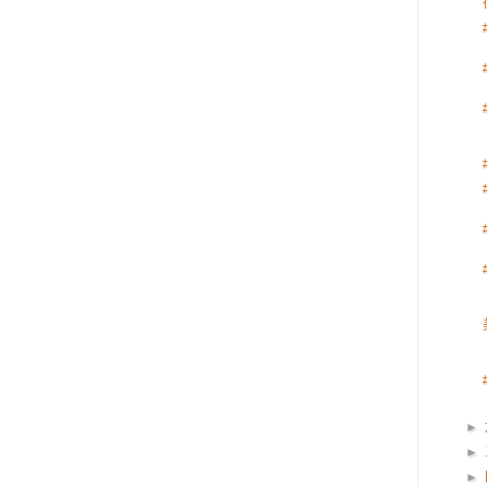
►
►
►