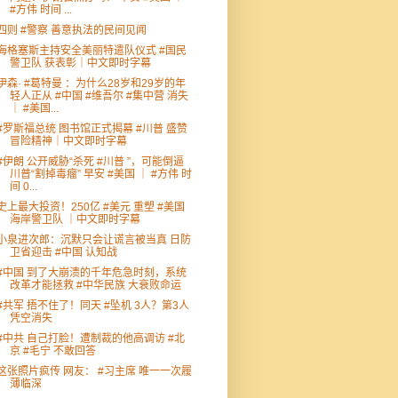
#方伟 时间 ...
四则 #警察 善意执法的民间见闻
海格塞斯主持安全美丽特遣队仪式 #国民
警卫队 获表彰｜中文即时字幕
伊森· #葛特曼 ：为什么28岁和29岁的年
轻人正从 #中国 #维吾尔 #集中营 消失
｜ #美国...
#罗斯福总统 图书馆正式揭幕 #川普 盛赞
冒险精神｜中文即时字幕
#伊朗 公开威胁“杀死 #川普 ”，可能倒逼
川普“割掉毒瘤” 早安 #美国 ｜ #方伟 时
间 0...
史上最大投资！250亿 #美元 重塑 #美国
海岸警卫队 ｜中文即时字幕
小泉进次郎：沉默只会让谎言被当真 日防
卫省迎击 #中国 认知战
#中国 到了大崩溃的千年危急时刻，系统
改革才能拯救 #中华民族 大衰败命运
#共军 捂不住了！同天 #坠机 3人？第3人
凭空消失
#中共 自己打脸！遭制裁的他高调访 #北
京 #毛宁 不敢回答
这张照片疯传 网友： #习主席 唯一一次履
薄临深