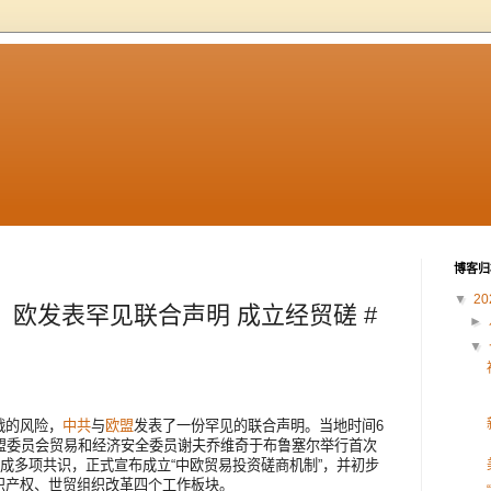
博客归
▼
20
中、欧发表罕见联合声明 成立经贸磋 #
►
▼
战的风险，
中共
与
欧盟
发表了一份罕见的联合声明。当地时间6
盟委员会贸易和经济安全委员谢夫乔维奇于布鲁塞尔举行首次
达成多项共识，正式宣布成立“中欧贸易投资磋商机制”，并初步
识产权、世贸组织改革四个工作板块。