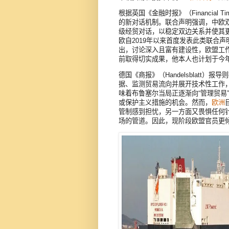
根据英国《金融时报》（Financia
的新对话机制。联合声明强调，中欧
级经贸对话，以稳定双边关系并使其
欧自2019年以来首度发表此类联合
出，讨论深入且富有建设性，欧盟工
前取得切实成果，他本人也计划于今
德国《商报》（Handelsblatt
据、监测贸易流向并展开技术性工作
味着布鲁塞尔当局正逐渐向“管理贸易
或保护主义措施的机会。然而，
欧洲
管制感到担忧，另一方面又畏惧任何
场的管道。因此，现阶段欧盟官员更