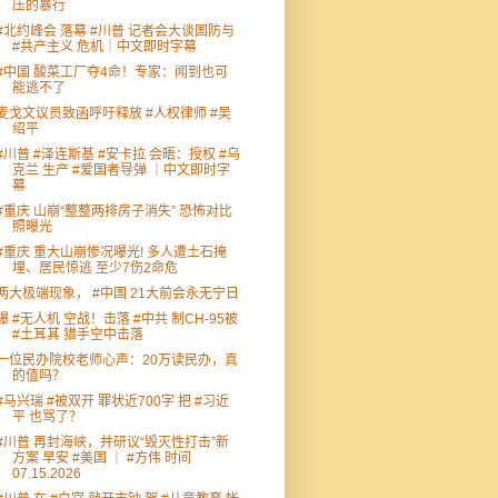
压的暴行
#北约峰会 落幕 #川普 记者会大谈国防与
#共产主义 危机｜中文即时字幕
#中国 酸菜工厂夺4命！专家：闻到也可
能逃不了
麦戈文议员致函呼吁释放 #人权律师 #吴
绍平
#川普 #泽连斯基 #安卡拉 会晤：授权 #乌
克兰 生产 #爱国者导弹 ｜中文即时字
幕
#重庆 山崩“整整两排房子消失” 恐怖对比
照曝光
#重庆 重大山崩惨况曝光! 多人遭土石掩
埋、居民惊逃 至少7伤2命危
两大极端现象， #中国 21大前会永无宁日
爆 #无人机 空战！击落 #中共 制CH-95被
#土耳其 猎手空中击落
一位民办院校老师心声：20万读民办，真
的值吗？
#马兴瑞 #被双开 罪状近700字 把 #习近
平 也骂了？
#川普 再封海峡，并研议“毁灭性打击”新
方案 早安 #美国 ｜ #方伟 时间
07.15.2026