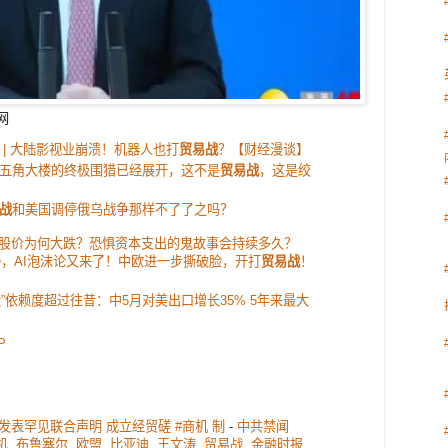
网
| 大陆影视业崩溃！机器人也打
贸易战
？【财经漫谈】
五角大楼的终极围猎已经展开，这不是
贸易战
，这是绞
战
和美国调停俄乌战争那样不了了之吗？
股价为何大跌？恐惧资本支出的鬼故事会持续多久？
PO，AI泡沫论又来了！中欧进一步撕破脸，开打
贸易战
！
造”依赖度超过往昔：中5月对美出口增长35% 5年来最大
P
欧发表罕见联合声明 成立经贸磋 #商机 制
-
中共禁闻
机
,
布鲁塞尔
,
欧盟
,
比亚迪
,
王文涛
,
贸易战
,
金融时报