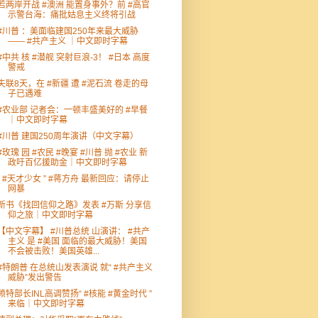
若两岸开战 #澳洲 能置身事外？前 #高官
示警台海：痛批姑息主义终将引战
#川普 ：美面临建国250年来最大威胁
—— #共产主义 ｜中文即时字幕
#中共 核 #潜舰 突射巨浪-3！ #日本 高度
警戒
失联8天，在 #新疆 遭 #泥石流 卷走的母
子已遇难
#农业部 记者会：一顿丰盛美好的 #早餐
｜中文即时字幕
#川普 建国250周年演讲（中文字幕）
#玫瑰 园 #农民 #晚宴 #川普 抛 #农业 新
政吁百亿援助金｜中文即时字幕
“ #天才少女 ” #蒋方舟 最新回应：请停止
网暴
新书《找回信仰之路》发表 #万斯 分享信
仰之旅｜中文即时字幕
【中文字幕】 #川普总统 山演讲： #共产
主义 是 #美国 面临的最大威胁！美国
不会被击败！美国英雄...
#特朗普 在总统山发表演说 就“ #共产主义
威胁”发出警告
赖特部长INL高调赞扬“ #核能 #黄金时代 ”
来临｜中文即时字幕