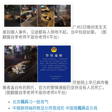
广州2日晚间发生无
差别撞人事件，沿途都有人倒地不起，当中包括幼童。（图
翻摄自李老师不是你老师X平台）
尽管网上早已疯传罹
难者盖白布的照片，官方的警情通报仍坚持没有人员死亡。
（图翻摄自李老师不是你老师X平台）
北京
阅兵
习一脸丧气
中俄朝领袖同框显示阵营成形 中国借
阅兵
宣示具