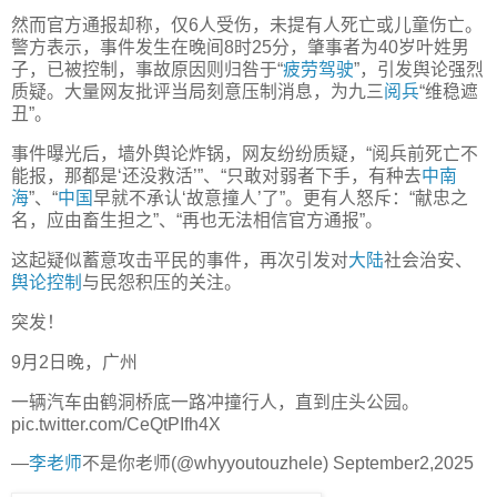
然而官方通报却称，仅6人受伤，未提有人死亡或儿童伤亡。
警方表示，事件发生在晚间8时25分，肇事者为40岁叶姓男
子，已被控制，事故原因则归咎于“
疲劳驾驶
”，引发舆论强烈
质疑。大量网友批评当局刻意压制消息，为九三
阅兵
“维稳遮
丑”。
事件曝光后，墙外舆论炸锅，网友纷纷质疑，“阅兵前死亡不
能报，那都是‘还没救活’”、“只敢对弱者下手，有种去
中南
海
”、“
中国
早就不承认‘故意撞人’了”。更有人怒斥：“献忠之
名，应由畜生担之”、“再也无法相信官方通报”。
这起疑似蓄意攻击平民的事件，再次引发对
大陆
社会治安、
舆论控制
与民怨积压的关注。
突发！
9月2日晚，广州
一辆汽车由鹤洞桥底一路冲撞行人，直到庄头公园。
pic.twitter.com/CeQtPIfh4X
—
李老师
不是你老师(@whyyoutouzhele) September2,2025