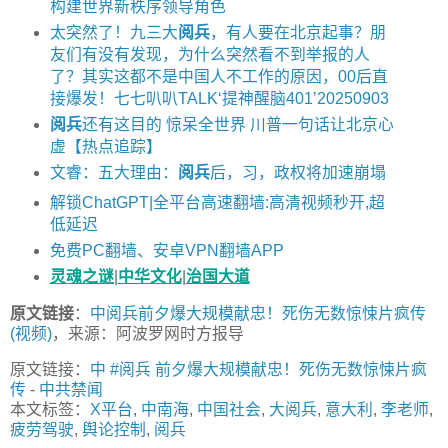
构建世界新秩序领导角色
太突然了！九三大
阅兵
，有人要在北京起事？朋
友们有没有发现，为什么突然看不到举报的人
了？其实这都不是中国人不工作的原因，00后直
接爆发！七七叭叭TALK‘提神醒脑401’20250903
阅兵
还有这目的 惊呆全世界 川普一句话让北京心
虚【热点追踪】
文睿：五大理由：
阅兵
后，习，政权将加速崩塌
解锁ChatGPT|全平台高速翻墙:高清视频秒开,超
低延迟
免费PC翻墙、安卓VPN翻墙APP
灵魂之谜
|
中华文化
|
治国大道
原文链接
：
中阅兵前夕爆大规模献忠！死伤无数惊悚片疯传
(视频)
，来源：阿波罗网时方报导
原文链接：
中 #阅兵 前夕爆大规模献忠！死伤无数惊悚片疯
传
-
中共禁闻
本文标签：
X平台
,
中南海
,
中国社会
,
大阅兵
,
意大利
,
李老师
,
疲劳驾驶
,
舆论控制
,
阅兵