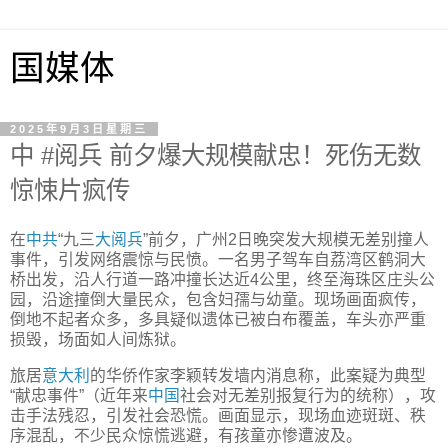
国媒体
2025年9月3日星期三
中 #阅兵 前夕爆大规模献忠！死伤无数
惊悚片疯传
在
中共
“九三
大阅兵
”前夕，广州2日晚突发大规模无差别撞人
事件，引发网络震惊与民愤。一名男子驾车自荔湾区鹤洞大
桥出发，沿人行道一路冲撞长达近4公里，终至海珠区庄头公
园，沿途撞倒大量民众，包含妇孺与幼童。现场画面疯传，
倒地不起者众多，多具疑似遗体已被白布覆盖，车头亦严重
损毁，场面如人间炼狱。
旅居
意大利
的华侨作家李颖转发墙内消息称，此案疑为典型
“献忠事件”（近年来
中国
社会对无差别报复行为的统称），攻
击手法残忍，引发社会恐慌。画面显示，现场血迹斑斑、秩
序混乱，不少民众惊慌逃避，有孩童亦惨遭波及。