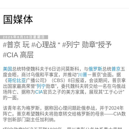
国媒体
2025年8月10日星期日
#普京 玩 #心理战 “ #列宁 勋章”授予
#CIA 高层
美国
总统特使魏科夫于6日访问莫斯科，与
俄罗斯
总统
普京
五
度会晤，商讨乌俄和平事宜，并推动“
川普
－普京”会面。据
《
哥伦比亚
广播公司》（CBS）8日报道，会谈期间，普京拿
出国家最高荣誉“
列宁
勋章”，委托魏科夫转交给一名在乌俄战
场阵亡、据称为
CIA
官员之子的美方家属，展现其“工于心计”
的一面。
该青年名为格罗斯，据称因心理问题赴俄参战，并于2024年
阵亡。普京希望魏科夫将勋章转交给格罗斯的母亲——CIA数
字创新部门副主任加利纳。