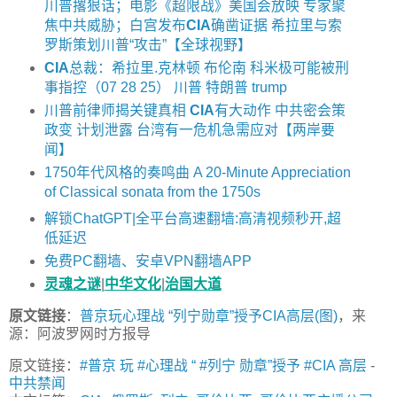
川普撂狠话；电影《超限战》美国会放映 专家聚
焦中共威胁；白宫发布
CIA
确凿证据 希拉里与索
罗斯策划川普“攻击”【全球视野】
CIA
总裁：希拉里.克林顿 布伦南 科米极可能被刑
事指控（07 28 25） 川普 特朗普 trump
川普前律师揭关键真相
CIA
有大动作 中共密会策
政变 计划泄露 台湾有一危机急需应对【两岸要
闻】
1750年代风格的奏鸣曲 A 20-Minute Appreciation
of Classical sonata from the 1750s
解锁ChatGPT|全平台高速翻墙:高清视频秒开,超
低延迟
免费PC翻墙、安卓VPN翻墙APP
灵魂之谜
|
中华文化
|
治国大道
原文链接
：
普京玩心理战 “列宁勋章”授予CIA高层(图)
，来
源：阿波罗网时方报导
原文链接：
#普京 玩 #心理战 “ #列宁 勋章”授予 #CIA 高层
-
中共禁闻