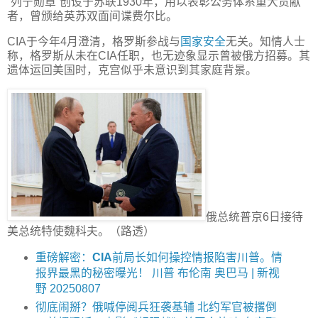
“列宁勋章”创设于苏联1930年，用以表彰公务体系重大贡献
者，曾颁给英苏双面间谍费尔比。
CIA于今年4月澄清，格罗斯参战与
国家安全
无关。知情人士
称，格罗斯从未在CIA任职，也无迹象显示曾被俄方招募。其
遗体运回美国时，克宫似乎未意识到其家庭背景。
俄总统普京6日接待
美总统特使魏科夫。（路透）
重磅解密：
CIA
前局长如何操控情报陷害川普。情
报界最黑的秘密曝光！ 川普 布伦南 奥巴马 | 新视
野 20250807
彻底闹掰？俄喊停阅兵狂袭基辅 北约军官被撂倒