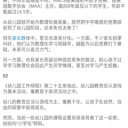
赛，不同年级难度不同，AMC8是美国初中数学竞赛，由美
国数学协会（MAA）主办，面向8年级及以下的学生，年龄不
能超过14.5岁。
从幼儿园就开始为数理化做准备，居然把中学难度的竞赛提
前到了幼儿园阶段，这未免也太卷了！
但在
家长群
体中，意见也逐渐分化。一方面，不少家长拍掌
叫好，他们认为数理化学习得越早，越能为以后竞赛打下基
础，未来可以省点力气；
另一方面，也有家长质疑这种提前竞争的做法，担心孩子过
早学习数理化会因此产生厌学情绪，甚至对学习产生抵触。
02
《幼儿园工作规程》第二十五条指出，幼儿园教育应以游戏
为基本活动，寓教育于各项活动之中。
幼儿的教育应当以游戏为主，寓教于乐，让孩子在自然、自
由的探索中获得成长。
然而，当前一些幼儿园的课程设置却逐渐背离了这一初衷，
纷纷向“小学化”倾斜。