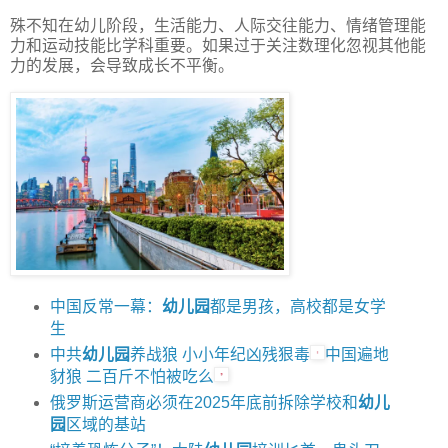
殊不知在幼儿阶段，生活能力、人际交往能力、情绪管理能
力和运动技能比学科重要。如果过于关注数理化忽视其他能
力的发展，会导致成长不平衡。
中国反常一幕：
幼儿园
都是男孩，高校都是女学
生
中共
幼儿园
养战狼 小小年纪凶残狠毒
中国遍地
豺狼 二百斤不怕被吃么
俄罗斯运营商必须在2025年底前拆除学校和
幼儿
园
区域的基站