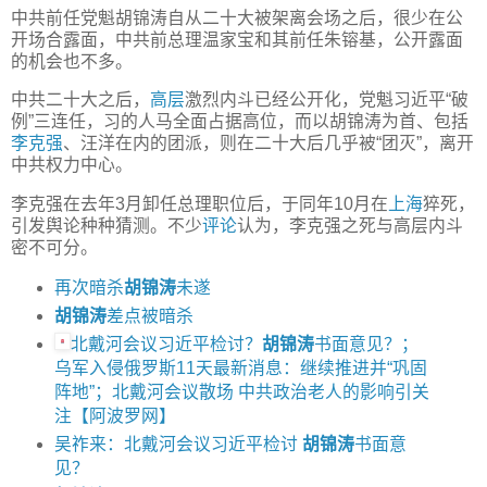
中共前任党魁胡锦涛自从二十大被架离会场之后，很少在公
开场合露面，中共前总理温家宝和其前任朱镕基，公开露面
的机会也不多。
中共二十大之后，
高层
激烈内斗已经公开化，党魁习近平“破
例”三连任，习的人马全面占据高位，而以胡锦涛为首、包括
李克强
、汪洋在内的团派，则在二十大后几乎被“团灭”，离开
中共权力中心。
李克强在去年3月卸任总理职位后，于同年10月在
上海
猝死，
引发舆论种种猜测。不少
评论
认为，李克强之死与高层内斗
密不可分。
再次暗杀
胡锦涛
未遂
胡锦涛
差点被暗杀
北戴河会议习近平检讨？
胡锦涛
书面意见？；
乌军入侵俄罗斯11天最新消息：继续推进并“巩固
阵地”；北戴河会议散场 中共政治老人的影响引关
注【阿波罗网】
吴祚来：北戴河会议习近平检讨
胡锦涛
书面意
见？