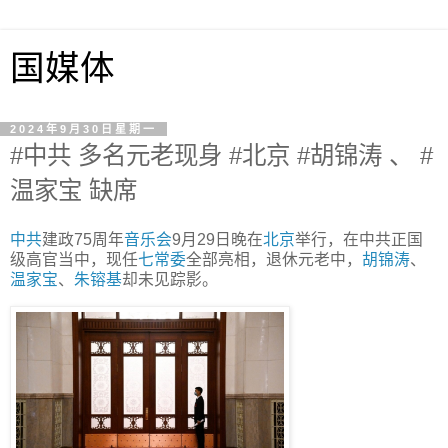
国媒体
2024年9月30日星期一
#中共 多名元老现身 #北京 #胡锦涛 、 #
温家宝 缺席
中共
建政75周年
音乐会
9月29日晚在
北京
举行，在中共正国
级高官当中，现任
七常委
全部亮相，退休元老中，
胡锦涛
、
温家宝
、
朱镕基
却未见踪影。