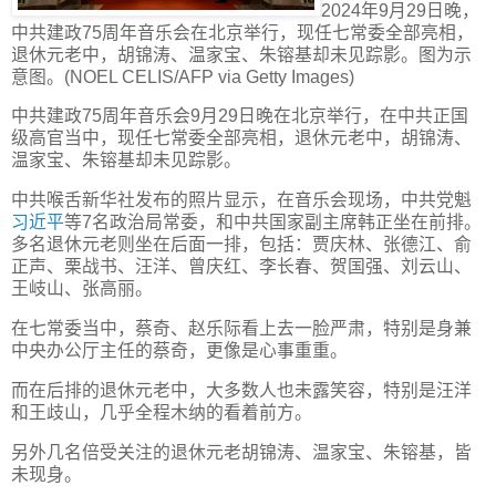
2024年9月29日晚，
中共建政75周年音乐会在北京举行，现任七常委全部亮相，
退休元老中，胡锦涛、温家宝、朱镕基却未见踪影。图为示
意图。(NOEL CELIS/AFP via Getty Images)
中共建政75周年音乐会9月29日晚在北京举行，在中共正国
级高官当中，现任七常委全部亮相，退休元老中，胡锦涛、
温家宝、朱镕基却未见踪影。
中共喉舌新华社发布的照片显示，在音乐会现场，中共党魁
习近平
等7名政治局常委，和中共国家副主席韩正坐在前排。
多名退休元老则坐在后面一排，包括：贾庆林、张德江、俞
正声、栗战书、汪洋、曾庆红、李长春、贺国强、刘云山、
王岐山、张高丽。
在七常委当中，蔡奇、赵乐际看上去一脸严肃，特别是身兼
中央办公厅主任的蔡奇，更像是心事重重。
而在后排的退休元老中，大多数人也未露笑容，特别是汪洋
和王歧山，几乎全程木纳的看着前方。
另外几名倍受关注的退休元老胡锦涛、温家宝、朱镕基，皆
未现身。