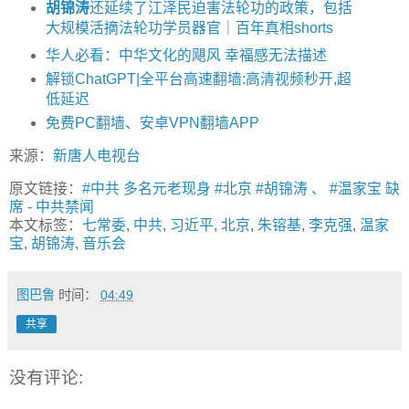
胡锦涛
还延续了江泽民迫害法轮功的政策，包括
大规模活摘法轮功学员器官｜百年真相shorts
华人必看：中华文化的飓风 幸福感无法描述
解锁ChatGPT|全平台高速翻墙:高清视频秒开,超
低延迟
免费PC翻墙、安卓VPN翻墙APP
来源：
新唐人电视台
原文链接：
#中共 多名元老现身 #北京 #胡锦涛 、 #温家宝 缺
席
-
中共禁闻
本文标签：
七常委
,
中共
,
习近平
,
北京
,
朱镕基
,
李克强
,
温家
宝
,
胡锦涛
,
音乐会
图巴鲁
时间：
04:49
共享
没有评论: