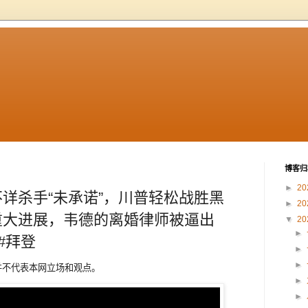
博客归
►
20
详杀手“未承诺”，川普轻松战胜黑
►
20
重大进展，韦德的离婚律师被逼出
▼
20
►
#拜登
►
►
章内容并不代表本网立场和观点。
►
►