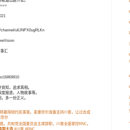
师被逼出庭作证。
===
2021
CN/channel/u6JNPX0ugRLKn
ewVision
野故事汇
Visi16869910
守良知，追求真相。
深度报道，人物故事等。
相，多一份正义。
！
将赢得纽约民事案。麦康奈尔准备支持川普，让过去成
康奈尔
普。共和党全国委员会主席辞职，川普全面掌控RNC。
美国大选
#川普 #RNC