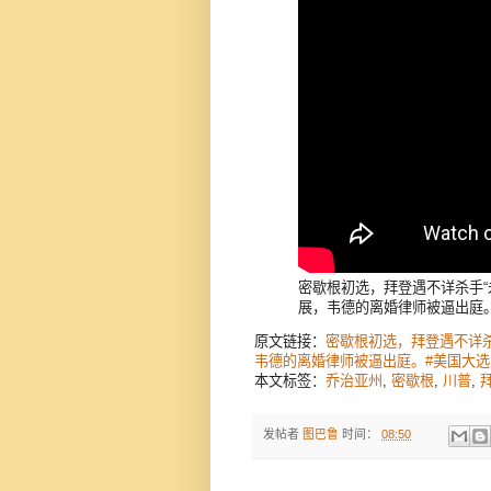
密歇根初选，拜登遇不详杀手“
展，韦德的离婚律师被逼出庭。#
原文链接：
密歇根初选，拜登遇不详杀
韦德的离婚律师被逼出庭。#美国大选 
本文标签：
乔治亚州
,
密歇根
,
川普
,
发帖者
图巴鲁
时间：
08:50