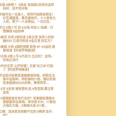
女版 #姚明 ？ #陆女 身高破2百却长这样
妈叹：找不到对象
中国河北一位高人，突然开始精准预言！
红花满园落，黄花遍地开。十人就有九
人死，剩下一人当神仙。一切正在...
不过 #情人节 的 #大陆 年轻人 陆媒：只
想赚钱 #迎财神
#美军 杀死 #叙利亚 #真主党 领导人的利
器R9X 它或可检验 #金正恩 的实力？
#美国 大砍 #国防预算 新购 #F-35战机 数
量锐减【阿波罗网报道】
#大陆 #情人节 #巧克力 已过时？ 金饰、
珍珠正流行
#中共空军 公开吹嘘！又被”合订本“打脸
了【阿波罗网报道】
乔治亚州检察官或被撤销资格。舒默在法
案中设陷阱，伺机弹劾川普。梅拉尼娅
现身超级MAGA庆典，弗林将军...
16岁 #女孩 被拒登机 赴 #免签国 要注意
这些
川普鼓励普京攻打北约？前美国驻德国大
使披露背后真相。争夺南卡州，川普加
大施压力度。#美国大选 #川普...
江峰：连自家总统都不见的 #梅西 会鸟
你？