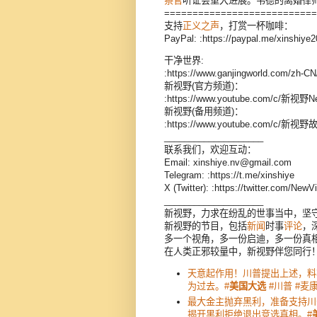
察官
听证会重大进展。韦德的离婚律
===========================
支持
正义之声
，打赏一杯咖啡：
PayPal: :https://paypal.me/xinshiye
干净世界:
:https://www.ganjingworld.com/zh-
新视野(官方频道)：
:https://www.youtube.com/c/新视野N
新视野(备用频道)：
:https://www.youtube.com/c/新视
____________________
联系我们，欢迎互动：
Email: xinshiye.nv@gmail.com
Telegram: :https://t.me/xinshiye
X (Twitter): :https://twitter.com/New
____________________
新视野，力求在纷乱的世事当中，坚
新视野的节目，包括
新闻
时事
评论
，
多一个视角，多一份启迪，多一份真
在人类正邪较量中，新视野伴您同行
天意起作用！川普提出上述，料
为过去。#
美国大选
#川普 #麦
最大金主抛弃黑利，准备支持川
揭开黑利拒绝退出竞选真相。#