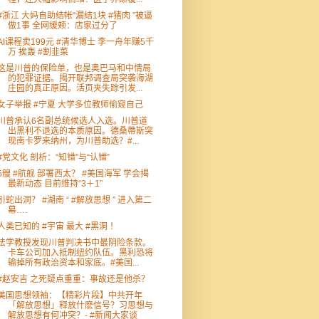
#浙江 大妈自助结帐“漏结1块 #猪肉 ”被逼
做1事 全网缓颊：店家过分了
AI课程卖199元 #清华博士 李一舟年赚5千
万 挨轰 #割韭菜
这是川普的保险单，也是奥巴马和中情局
的犯罪证据。揭开联邦调查局突袭海湖
庄园的真正原因。活页夹失踪引发...
女子举报 #宁夏 大学多位教师偷窥自己
川普承认6名副总统候选人入选。川普道
出黑利不退选的本质原因。德桑蒂斯突
现南卡罗来纳州，为川普助选？#...
#党文化 剖析：“知错”与“认错”
5艘 #航舰 部署西太？ #美国海军 学会揭
最新动态 目前维持“3＋1”
引蛇出洞？ #湖南 “ #解放思想 ” 进入第二
幕….
人类已知的 #宇宙 最大 #黑洞 ！
法学教授发现川普判决书中最阴险条款。
卡车公司加入抵制纽约队伍。黑利恐将
输掉所有政治资本和家底。#美国...
#赵安吉 之死疑点重重：事故还是他杀？
美国思想领袖：【精彩片段】中共开年
「解放思想」释放什麽信号？习思想与
解放思想有何冲突？- #新闻大家谈