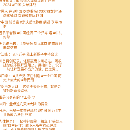
爆多地 #京东 快递人集体 #罢工 凸显
2024 #中国 头号挑战
#黑人 在 #中国 吃香喝辣! 男吃“母女丼”还
勒索钱财 女领钱爽玩17国
#中国 前首富 #宗庆后 #肺癌 病逝 享寿79
岁
著名学者谈 #中国经济 三个归零 遭 #中共
封杀
无论谁当选， #华盛顿 对 #北京 的态度只
能是这样
#江峰 ： #习近平 戴上新帽子主持会议
川普再创纪录，轻松赢南卡州初选。阿根
廷总统不顾拜登阻止，拥抱川普，说了
一句让拜登最不高兴的话。民主党...
#江峰 ： #共产党 正在制造 #一个中国 历
史上最大的 #难民潮
#闷声发大财 ！这类主播还不错，就是会
被各路直播骂死
谁是习身边的“ #王莽 ”?
沐阳：盘点这几天 #大陆 的异象
分析：当局十年来已耗尽 #中国 国力 #中
共执政合法性 归零
人体惊奇！一亿神经细胞，独立于“头部大
脑”自主运作；藏下人所有的心理过
程，还大幅影响情绪！医学界颠覆...