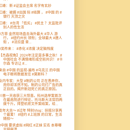
江峰：新 #证监会主席 名字有玄妙
江峰：被踢 #出国 际 #结算 ， #中国 的 #
银行 灭顶之灾
江峰： #台湾 「低劣」 #民主 ？太监批评
别人的性生活
#方菲 金然现场直击海外最大 #华人 游
行， #纽约州长 领衔；全球最大 #唐人
街 ， #法拉盛 曾...
#吴祚来 ： #赤化 #浓度 决定脑残度
【杰森视角】2024年注定是多事之秋！ #
中国社会 不满情绪形成空前共识！ #卡
尔森 专访让 #...
来自 #中国 的监视-遍布 #乌克兰 的中国
电子眼将数据发往 #莫斯科 ？
业内专家：大型 #制药公司 正在愚弄你，
而你却浑然不知。制药公司打广告的真
正目的。揭开新冠死亡的真正原因。
川普一天收获三大惊喜。科州选举案首次
在最高院进行辩论，托马斯大法官四两
拨千斤。拜登机密文件案结案，给...
龙年大吉～ #过年 特别Vlog：扶摇分享两
个最爱！ #纽约 #上班族 的日常，生活
随拍～
#中国 要求虚拟 #网红 #正妹 实名 本尊曝
光网崩溃