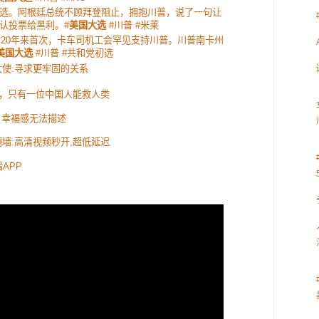
选。阿根廷总统不顾拜登阻止，拥抱川普，说了一句让
认投票给黑利。#
美国大选
#川普 #米莱
！20年来首次，卡车司机工会罕见支持川普。川普南卡州
美国大选
#川普 #共和党初选
使:寻求更牢固的关系
，只有一位中国人能救人类
 幸福感无法描述
速翻墙:高清视频秒开,超低延迟
APP