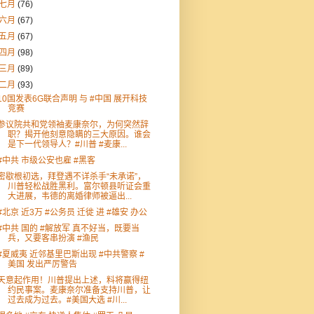
七月
(76)
六月
(67)
五月
(67)
四月
(98)
三月
(89)
二月
(93)
10国发表6G联合声明 与 #中国 展开科技
竞赛
参议院共和党领袖麦康奈尔，为何突然辞
职？揭开他刻意隐瞒的三大原因。谁会
是下一代领导人？#川普 #麦康...
#中共 市级公安也雇 #黑客
密歇根初选，拜登遇不详杀手“未承诺”，
川普轻松战胜黑利。富尔顿县听证会重
大进展，韦德的离婚律师被逼出...
#北京 近3万 #公务员 迁徙 进 #雄安 办公
#中共 国的 #解放军 真不好当，既要当
兵，又要客串扮演 #渔民
#夏威夷 近邻基里巴斯出现 #中共警察 #
美国 发出严厉警告
天意起作用！川普提出上述，料将赢得纽
约民事案。麦康奈尔准备支持川普，让
过去成为过去。#美国大选 #川...