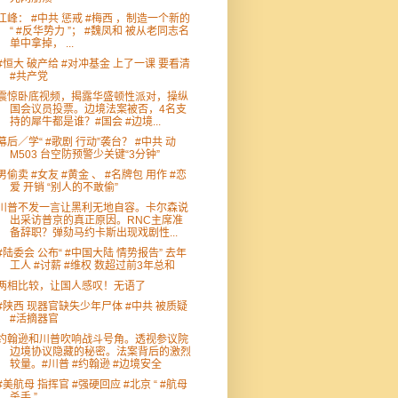
江峰： #中共 惩戒 #梅西 ，制造一个新的
“ #反华势力 ”； #魏凤和 被从老同志名
单中拿掉， ...
#恒大 破产给 #对冲基金 上了一课 要看清
#共产党
震惊卧底视频，揭露华盛顿性派对，操纵
国会议员投票。边境法案被否，4名支
持的犀牛都是谁？#国会 #边境...
幕后／学“ #歌剧 行动”袭台？ #中共 动
M503 台空防预警少关键“3分钟”
男偷卖 #女友 #黄金 、 #名牌包 用作 #恋
爱 开销 “别人的不敢偷”
川普不发一言让黑利无地自容。卡尔森说
出采访普京的真正原因。RNC主席准
备辞职？弹劾马约卡斯出现戏剧性...
#陆委会 公布“ #中国大陆 情势报告” 去年
工人 #讨薪 #维权 数超过前3年总和
两相比较，让国人感叹！无语了
#陕西 现器官缺失少年尸体 #中共 被质疑
#活摘器官
约翰逊和川普吹响战斗号角。透视参议院
边境协议隐藏的秘密。法案背后的激烈
较量。#川普 #约翰逊 #边境安全
#美航母 指挥官 #强硬回应 #北京 “ #航母
杀手 ”