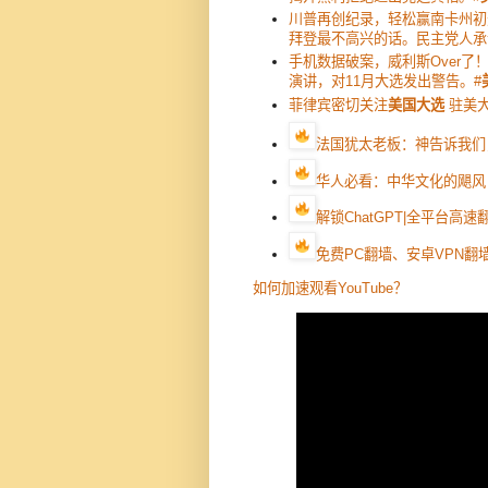
川普再创纪录，轻松赢南卡州初
拜登最不高兴的话。民主党人承
手机数据破案，威利斯Over了
演讲，对11月大选发出警告。#
菲律宾密切关注
美国大选
驻美大
法国犹太老板：神告诉我们
华人必看：中华文化的飓风
解锁ChatGPT|全平台高
免费PC翻墙、安卓VPN翻墙
如何加速观看YouTube？