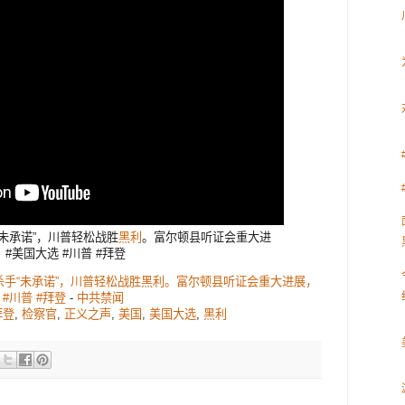
未承诺”，川普轻松战胜
黑利
。富尔顿县听证会重大进
美国大选 #川普 #拜登
手“未承诺”，川普轻松战胜黑利。富尔顿县听证会重大进展，
#川普 #拜登
-
中共禁闻
拜登
,
检察官
,
正义之声
,
美国
,
美国大选
,
黑利