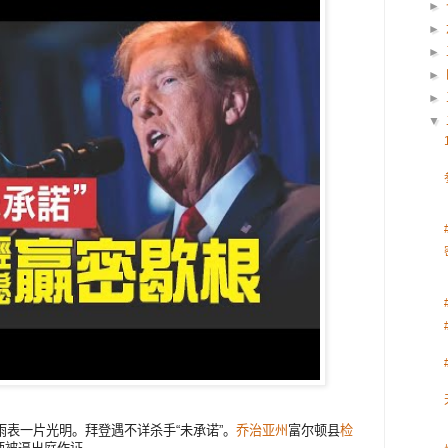
►
►
►
►
►
▼
雨表一片光明。拜登遇不详杀手“未承诺”。
乔治亚州
富尔顿县
检