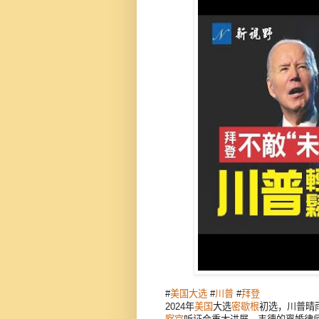
#
美国大选
#
川普
#
拜登
2024年
美国
大选
密歇根
初选，川普晴