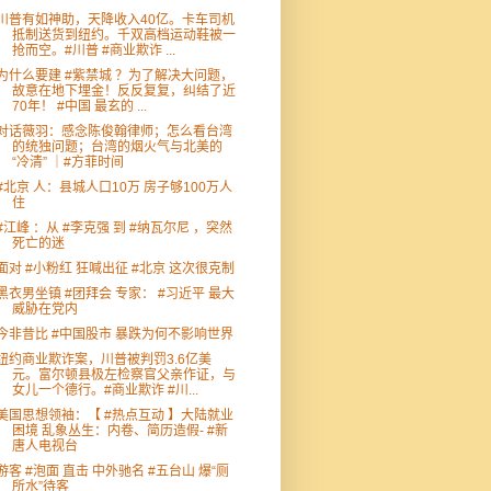
川普有如神助，天降收入40亿。卡车司机
抵制送货到纽约。千双高档运动鞋被一
抢而空。#川普 #商业欺诈 ...
为什么要建 #紫禁城 ？为了解决大问题，
故意在地下埋金！反反复复，纠结了近
70年！ #中国 最玄的 ...
对话薇羽：感念陈俊翰律师；怎么看台湾
的统独问题；台湾的烟火气与北美的
“冷清” ｜#方菲时间
#北京 人：县城人口10万 房子够100万人
住
#江峰 ：从 #李克强 到 #纳瓦尔尼 ，突然
死亡的迷
面对 #小粉红 狂喊出征 #北京 这次很克制
黑衣男坐镇 #团拜会 专家： #习近平 最大
威胁在党内
今非昔比 #中国股市 暴跌为何不影响世界
纽约商业欺诈案，川普被判罚3.6亿美
元。富尔顿县极左检察官父亲作证，与
女儿一个德行。#商业欺诈 #川...
美国思想领袖：【 #热点互动 】大陆就业
困境 乱象丛生：内卷、简历造假- #新
唐人电视台
游客 #泡面 直击 中外驰名 #五台山 爆“厕
所水”待客