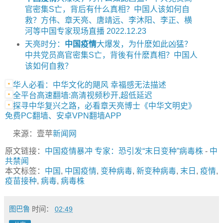
官密集S亡，背后有什么真相？中国人该如何自
救？方伟、章天亮、唐靖远、李沐阳、李正、横
河等中国专家现场直播 2022.12.23
天亮时分：
中国疫情
大爆发，为什麽如此凶猛？
中共党员高官密集S亡，背後有什麽真相？中国人
该如何自救？
华人必看：中华文化的飓风 幸福感无法描述
全平台高速翻墙:高清视频秒开,超低延迟
探寻中华复兴之路，必看章天亮博士《中华文明史》
免费PC翻墙、安卓VPN翻墙APP
来源：壹苹
新闻网
原文链接：
中国疫情暴冲 专家：恐引发“末日变种”病毒株
-
中
共禁闻
本文标签：
中国
,
中国疫情
,
变种病毒
,
新变种病毒
,
末日
,
疫情
,
疫苗接种
,
病毒
,
病毒株
图巴鲁
时间：
02:49