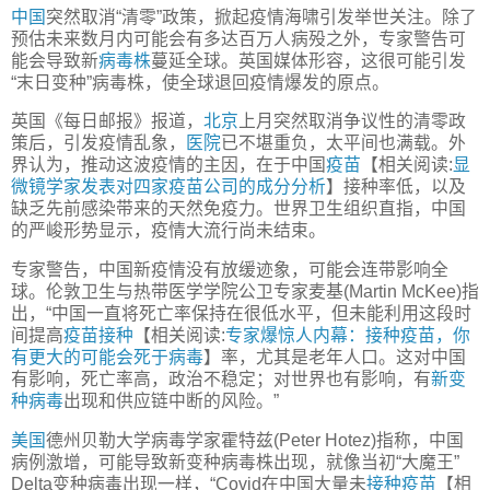
中国
突然取消“清零”政策，掀起疫情海啸引发举世关注。除了
预估未来数月内可能会有多达百万人病殁之外，专家警告可
能会导致新
病毒株
蔓延全球。英国媒体形容，这很可能引发
“末日变种”病毒株，使全球退回疫情爆发的原点。
英国《每日邮报》报道，
北京
上月突然取消争议性的清零政
策后，引发疫情乱象，
医院
已不堪重负，太平间也满载。外
界认为，推动这波疫情的主因，在于中国
疫苗
【相关阅读:
显
微镜学家发表对四家疫苗公司的成分分析
】接种率低，以及
缺乏先前感染带来的天然免疫力。世界卫生组织直指，中国
的严峻形势显示，疫情大流行尚未结束。
专家警告，中国新疫情没有放缓迹象，可能会连带影响全
球。伦敦卫生与热带医学学院公卫专家麦基(Martin McKee)指
出，“中国一直将死亡率保持在很低水平，但未能利用这段时
间提高
疫苗接种
【相关阅读:
专家爆惊人内幕：接种疫苗，你
有更大的可能会死于病毒
】率，尤其是老年人口。这对中国
有影响，死亡率高，政治不稳定；对世界也有影响，有
新变
种病毒
出现和供应链中断的风险。”
美国
德州贝勒大学病毒学家霍特兹(Peter Hotez)指称，中国
病例激增，可能导致新变种病毒株出现，就像当初“大魔王”
Delta变种病毒出现一样，“Covid在中国大量未
接种疫苗
【相