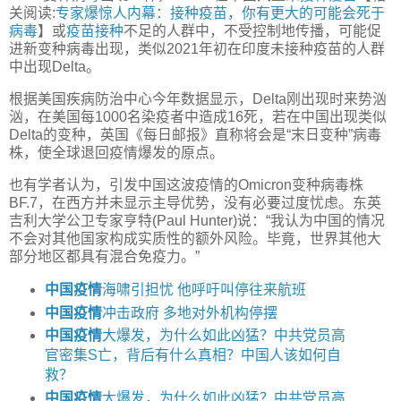
关阅读:
专家爆惊人内幕：接种疫苗，你有更大的可能会死于
病毒
】或
疫苗接种
不足的人群中，不受控制地传播，可能促
进新变种病毒出现，类似2021年初在印度未接种疫苗的人群
中出现Delta。
根据美国疾病防治中心今年数据显示，Delta刚出现时来势汹
汹，在美国每1000名染疫者中造成16死，若在中国出现类似
Delta的变种，英国《每日邮报》直称将会是“末日变种”病毒
株，使全球退回疫情爆发的原点。
也有学者认为，引发中国这波疫情的Omicron变种病毒株
BF.7，在西方并未显示主导优势，没有必要过度忧虑。东英
吉利大学公卫专家亨特(Paul Hunter)说：“我认为中国的情况
不会对其他国家构成实质性的额外风险。毕竟，世界其他大
部分地区都具有混合免疫力。”
中国疫情
海啸引担忧 他呼吁叫停往来航班
中国疫情
冲击政府 多地对外机构停摆
中国疫情
大爆发，为什么如此凶猛？中共党员高
官密集S亡，背后有什么真相？中国人该如何自
救？
中国疫情
大爆发，为什么如此凶猛？中共党员高