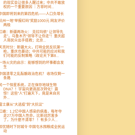
的现实会让很多人醒过来；中共不敢放
权的一个重要原因 ｜方菲时间...
中国即将到来的第四危机——人口负增长
杭州一地“举报红码”奖励1000元 网友评价
两极
江峰：新疆两场火： 克拉玛依“ 让领导先
走”，乌鲁木齐“领导不让你走”！重庆超
人哥民众出手搭救；北京...
天亮时分：新疆大火，打响全民反抗第一
枪，重庆也暴动；中共可能的应对和我
们可能的反制策略（政论天下第8...
一场火灾的启示：能够想到的坏事都会发
生
中国清零之乱酝酿政治危机？ 收场仅剩一
条路
另一个恒星系统，正在保存地球生物
DNA？！宇宙向更高层次转化！震
惊！这些“人”打遍天下，竟是来自另
外...
富士康从“大逃疫”到“大抗议”
江峰：1.2亿中国人感染的病毒，每年夺
走27万中国人性命，比新冠厉害多
了，为什麽不清零？ ！有多少人...
担忧随时下封城令 中国屯水囤粮成全民运
动