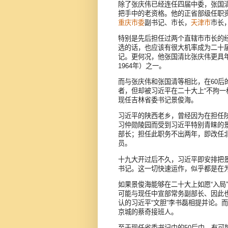
除了张庆伟已经连任四届中委，张国
把手中的老资格。他的正省部级任职
重庆市委
副书记、市长，
天津市
市长
特别是先后担任过两个直辖市市长的
选的话，也应该有很大机率成为二十
记。更何况，他张国清比张庆伟更具
1964年）之一。
而与张庆伟和张国清等相比，在60
者，但却被习近平在二十大上“不拘一
现任吉林省委书记景俊海。
习近平的陕西老乡，曾经因为在担任陕
习仲勋陵园而受到习近平特别青睐的景俊
部长；担任此职务不出两年，即改任
员。
十九大开过后不久，习近平即安排把
书记。这一切快速运作，似乎都是在为
如果景俊海能够在二十大上如愿“入局
可能与现任中宣部常务副部长、因此也
认的习近平“文胆”李书磊相提并论。
京城的蔡奇接班人。
至于现任省委书记中的50后中，有可能