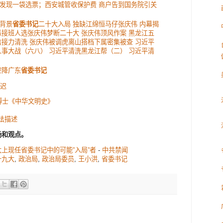
发现一袋选票；西安城管收保护费 商户告到国务院引关
背景
省委书记
二十大入局 独缺江绵恒马仔张庆伟 内幕揭
派接班人选张庆伟梦断二十大 张庆伟顶风作案 黑龙江五
信接力清洗 张庆伟被调虎离山搭档下属密集被查 习近平
人事大战（六八） 习近平清洗黑龙江帮（二） 习近平清
空降广东
省委书记
延迟
博士《中华文明史》
法描述
场和观点。
大上现任省委书记中的可能”入局”者
-
中共禁闻
十九大
,
政治局
,
政治局委员
,
王小洪
,
省委书记