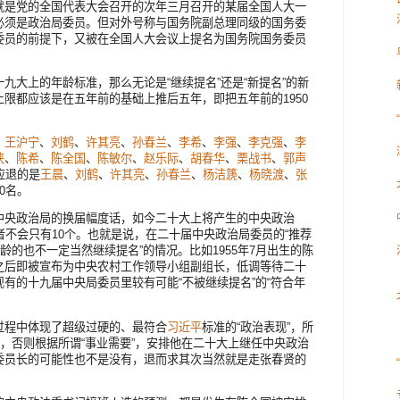
就是党的全国代表大会召开的次年三月召开的某届全国人大一
必须是政治局委员。但对外号称与国务院副总理同级的国务委
委员的前提下，又被在全国人大会议上提名为国务院国务委员
九大上的年龄标准，那么无论是“继续提名”还是“新提名”的新
限都应该是在五年前的基础上推后五年，即把五年前的1950
、
王沪宁
、
刘鹤
、
许其亮
、
孙春兰
、
李希
、
李强
、
李克强
、
李
侠
、
陈希
、
陈全国
、
陈敏尔
、
赵乐际
、
胡春华
、
栗战书
、
郭声
应退的是
王晨
、
刘鹤
、
许其亮
、
孙春兰
、
杨洁篪
、
杨晓渡
、
张
0名。
中央政治局的换届幅度话，如今二十大上将产生的中央政治
者不会只有10个。也就是说，在二十届中央政治局委员的“推荐
龄的也不一定当然继续提名”的情况。比如1955年7月出生的陈
之后即被宣布为中央农村工作领导小组副组长，低调等待二十
有的十九届中央局委员里较有可能“不被继续提名”的“符合年
过程中体现了超级过硬的、最符合
习近平
标准的“政治表现”，所
柄，否则根据所谓“事业需要”，安排他在二十大上继任中央政治
委员长的可能性也不是没有，退而求其次当然就是走张春贤的