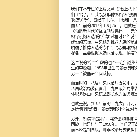
我们在本专栏的上篇文章《“七上八下
们介绍了，中共“党和国家领导人”换
“既定方针”；曾经在十六、十七和十
而五年前的2017年10月26日，也
《领航新时代的坚强领导集体——党
领导机构人选”的“推荐”过程时介绍
建设的实际，中央还对推荐人选的范围
明确了推荐人选的条件”，“党和国家领
提名，主要根据人选政治表现、廉洁
这里说的“符合年龄的也不一定当然继
生的李源潮、1953年出生的张春贤
另一个被塞进全国政协。
而当时的十八届中央政治局委员中，所
八届政治局委员晋升十九届政治局常
体职务是由中央统战部长改为国务院
也就是说，到五年前的十九大召开时，
是所谓“能留”者，张春贤和刘奇葆是所
另外，所谓“新提名”，当然也都顺利
同龄，也是出生于1950年。他们是
前已经是副国级，即非政治局委员担