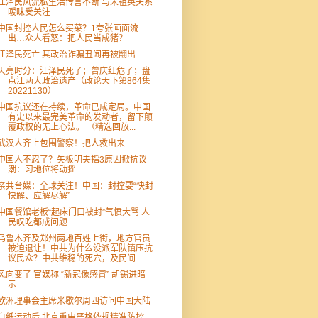
江泽民风流私生活传言不断 与宋祖英关系
暧昧受关注
中国封控人民怎么买菜？1夸张画面流
出…众人看怒：把人民当成猪？
江泽民死亡 其政治诈骗丑闻再被翻出
天亮时分：江泽民死了；曾庆红危了；盘
点江两大政治遗产（政论天下第864集
20221130）
中国抗议还在持续，革命已成定局。中国
有史以来最完美革命的发动者，留下颠
覆政权的无上心法。 （精选回放...
武汉人齐上包围警察！把人救出来
中国人不忍了？矢板明夫指3原因掀抗议
潮：习地位将动摇
亲共台媒：全球关注！中国：封控要“快封
快解、应解尽解”
中国餐馆老板“起床门口被封”气愤大骂 人
民叹吃都成问题
乌鲁木齐及郑州两地百姓上街，地方官员
被迫退让！中共为什么没派军队镇压抗
议民众？中共维稳的死穴，及民间...
风向变了 官媒称 “新冠像感冒” 胡锡进暗
示
欧洲理事会主席米歇尔周四访问中国大陆
白纸运动后 北京重申严格依规精准防控