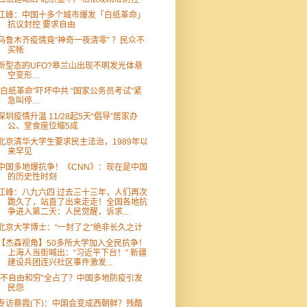
江峰：中国十多个城市爆发「白纸革命」
抗议封控 要求自由
乌鲁木齐疫情竟“神奇一夜清零” ？民众不
买帐
新型态的UFO?皋兰山出现不明发光体悬
空变形…
“白纸革命”吓坏中共 “国家公务员考试”紧
急叫停…
深圳疫情升温 11/28起5天“倡导”居家办
公、堂食座位缩5成
北京清华大学生要求民主法治，1989年以
来罕见
中国多地爆抗争！《CNN》：现在是中国
的历史性时刻
江峰：八九六四 过去三十三年，人们再次
跪久了，站直了出来走走！全国各地抗
争进入第二天：人民觉醒，诉求...
北京大学博士：“一封了之”绝非长久之计
【杰森视角】50多所大学加入全民抗争！
上海人当街喊出：“习近平下台！” 新疆
建设兵团连兴社区事件激发...
“不自由和穷”全占了？中国多地防疫引发
民怨
专访蔡霞(下)：中国会变成西朝鲜？残酷