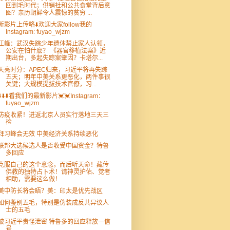
回到毛时代；供销社和公共食堂背后意
图？亲历朝鲜令人震惊的贫穷 ...
新影片上传咯⬇️欢迎大家follow我的
Instagram: fuyao_wjzm
江峰：武汉失踪少年遗体禁止家人认领，
公安在怕什麽？ 《器官移植法案》近
期出台，多起失踪案肇因？卡塔尔...
天亮时分：APEC归来，习近平将再失踪
五天；明年中美关系更恶化，两件事很
关键；大规模提拔技术官僚，习...
⬇️⬇️⬇️看我们的最新影片💓💓Instagram：
fuyao_wjzm
防疫收紧！进返北京人员实行落地三天三
检
拜习峰会无效 中美经济关系持续恶化
联邦大选候选人是否收受中国资金？特鲁
多回应
克服自己的这个意念，而后听天命！藏传
佛教的独特占卜术！请神灵护佑、觉者
相助，需要这么做！
美中防长将会晤？美：印太是优先战区
如何鉴别五毛，特别是伪装成反共异议人
士的五毛
被习近平责怪泄密 特鲁多的回应释放一信
号