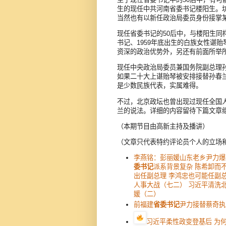
生的现任中共河南省委书记楼阳生。坊
当然也有以新任政治局委员身份接掌
现任省委书记的50后中，与楼阳生同
书记、1959年底出生的白族女性谌
资深的政治优势外，另还有前面所举
现任中央政治局委员兼国务院副总理
如果二十大上谌贻琴被安排接替孙春
是少数民族代表，实属难得。
不过，北京政坛也曾出现过现任全国
兰的说法。详细的内容留待下篇文章
（本期节目由高新主持及播讲）
（文章只代表特约评论员个人的立场
李燕铭：彭丽媛山东老乡尹力爆
委书记
派系背景复杂 陈希卸而
出任副总理 李鸿忠也可能任副总
人事大战（七二） 习近平清洗
媛（二）
前福建
省委书记
尹力接替蔡奇执
习近平柔性政变登基后 为