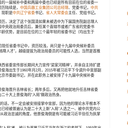
清的一届候补中委和两届中委也已经是所有目前在位的省委一
资历陆续是，
中国兵器工业集团公司
总经理
、党委书记，
中共
，现职是
中共辽宁省委
书记、
省人大常委会
主任、党组书记。
经历，决定了这个张国清如果未被选中为下届国务院副总理人
届中央政治局委员后，兼任某个直辖市或者广东省的党委书
年龄优势，是目前在位的三个最年轻的省委书记（均出生于
后的现任省委书记中，资历较浅，尚只是十九届中央候补委员
格降人才”，越级提拔为政治局委员的可能性人选，当然是首推
西省委宣传部长期间大力宣传“梁家河精神”，并亲自主持扩建
海出生于1960年月2月，2015年被习近平下令调升中宣部副
北京市委副书记，并在此职务上被安排了十九届中央候补委
景俊海晋升吉林省长；两年多后，又再把他就地升任吉林省委
二十大上景俊海的“入局”做政治热身。
”的话，不一定会被安排接掌中宣部，因为他的理论水平根本不
已经被普遍认为是二十大上新“入局”人选之一、被中共党内公
而从政治忠诚的角度，他景俊海倒是有可能被习近平信任为执掌
“入局”者，被认为首推习近平当年在浙江的老部下、1959年出