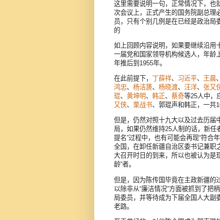
这里需要说明一句，正常情况下，也
次会议上，正式产生的国务院副总理
员，只有个别几例是在已经是政治局
的
如上回顾内容说明，如果要继续沿用十
一届党和国家领导机构候选人，年龄上
年推后到1955年。
在此前提下，
丁薛祥
、
习近平
、
王晨
鸿忠
、
杨洁篪
、
杨晓渡
、
汪洋
、
张又
琨
、
黄坤明
、
韩正
、
蔡奇
等25人中，
又侠
、
栗战书
、郭琨声和韩正，一共1
但是，仍然对照十九大以及过去历届
局，如果仍然维持25人制的话，新任
提名”过程中，也有可能会再现“符合年
全国，在卸任新疆自治区委书记兼职
大召开时日的到来，所以也被认为是现
龄”者。
但是，因为陈传国毕竟在主政新疆的
以除非从“廉洁情况”方面被抓到了把
局委员，并等待成为下届全国人大副
老路。