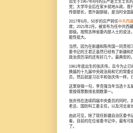
出生于1967年8月的庄严是土生土长
党；大学毕业后在家乡就地从政，晋升
传部部长，晋升副部级，是当时全国
2017年6月，50岁的庄严转任
中共西
席；2021年2月，被宣布为任中共
部级。按照吉林省委内部人士的说法，
能性挺大。
当然，因为在新疆和陈传国一同贯彻习
委书记的王君正虽然已经有了新疆和
政治资历深的还有好几个。最典型的
1961年底出生的张庆伟，迄今为止
换届的十九届中央政治局和它的常委
员，然后就是习近平和张庆伟一样，
这里穿插一句，李克强当年当选十五届
里按得票数排名倒数第一。
张庆伟在连续四届中央委员的同时，
老总、国防科工委主任，以及河北省
由此可见，除了现任新疆自治区委书记马
看，目前的在位省委书记中，最有可能
了。