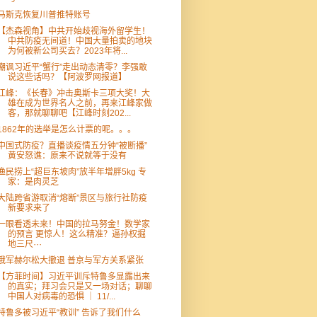
马斯克恢复川普推特账号
【杰森视角】中共开始歧视海外留学生！
中共防疫无间道！中国大量拍卖的地块
为何被新公司买去？2023年将...
嘲讽习近平“蟹行”走出动态清零？李强敢
说这些话吗？【阿波罗网报道】
江峰：《长春》冲击奥斯卡三项大奖！大
雄在成为世界名人之前，再来江峰家做
客，那就聊聊吧【江峰时刻202...
1862年的选举是怎么计票的呢。。。
中国式防疫？直播谈疫情五分钟“被断播”
黄安怒谯：原来不说就等于没有
渔民捞上“超巨东坡肉”放半年增胖5kg 专
家：是肉灵芝
大陆跨省游取消“熔断”景区与旅行社防疫
新要求来了
一眼看透未来！中国的拉马努金！数学家
的预言 更惊人！这么精准？逼孙权掘
地三尺⋯
俄军赫尔松大撤退 普京与军方关系紧张
【方菲时间】习近平训斥特鲁多显露出来
的真实；拜习会只是又一场对话；聊聊
中国人对病毒的恐惧 ｜ 11/...
特鲁多被习近平“教训” 告诉了我们什么