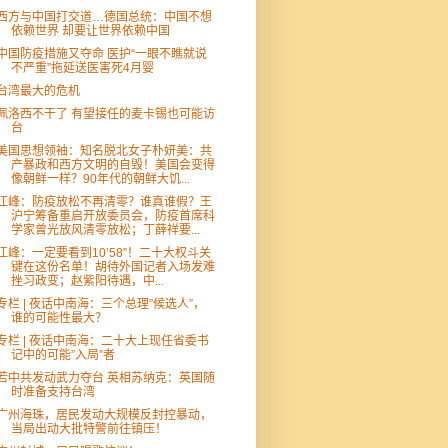
西方与中国打交道…德国总统：中国不想
依赖世界 却要让世界依赖中国
中国防疫措施又夺命 医护“一眼不瞧就说
不严重”拖延送医害死4月婴
台湾最大的危机
佩洛西不干了 有望接任的麦卡锡也可能访
台
美国思想领袖：知名脱北女子朴妍美：共
产暴政和西方文明的自毁！美国会变得
像朝鲜一样？90年代的朝鲜大饥...
江峰：防疫放松不再清零？谁真谁假？王
沪宁筹备重启开放委员会，防疫首席科
学家曾光放风清零放松；丁薛祥要...
江峰：一定要看到10’58”！二十大权斗关
键在这份名单！胡待外国记者入场发难
挫习政变；赵紫阳待遇，中...
专栏 | 夜话中南海：三个总理”候选人”，
谁的可能性最大？
专栏 | 夜话中南海：二十大上现任省委书
记中的可能”入局”者
若中共发动武力夺台 英相苏纳克：英国随
时准备支持台湾
广州海珠，居民发动大规模反封控暴动，
当局出动大批特警前往镇压！