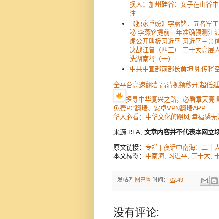
换人；加州硅谷：女子在山谷中
注
【独家重磅】李燕铭：五名军工
秘 李燕铭提前一年准确预测江
虎公开叫板习近平 习近平三亲
决战江曾（四三） 二十大高层
洗湖南帮（一）
中共中宣部前部长黄坤明 传将
全平台高速翻墙:高清视频秒开,超低
探寻中华复兴之路，必看章天亮
免费PC翻墙、安卓VPN翻墙APP
华人必看：中华文化的飓风 幸福感无
来源:RFA,
文章内容并不代表本网立
原文链接：
专栏 | 夜话中南海：二十
本文标签：
中南海
,
习近平
,
二十大
,
发帖者
图巴鲁
时间：
02:49
没有评论: