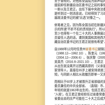
至于曾经的，对他陈全国成为郭声琨
提前卸任新疆自治区委书记之前的事
一新以及王君正，出任下届中央政法
是听到过一则消息说，已经得到了习
届政法委书记的被“比选”对像之一。
依笔者之见，因为陈全国当初在新疆
示的所谓“不折不扣的贯彻执行”，所
至少也得有一个在二十大的人事换届
员留任人选的话，遭到美国和其他西
藏自治区委书记的王君正就很有希望“
自1988年12月时任贵州
省委书记
胡锦
（1988.12—1992.10）、陈奎元（19
（2004.12—2006.6）、张庆黎（2005
吴英杰（2016.8–2021.10）、
从出生就没离开过西藏高原的（父亲
家领导人，直接在65岁上被安排退
短，与同龄人相比从政履历即单一又
而相比于60岁上才被晋升正省部级的
委员兼任的中共全部省、（直辖）市、
年轻的就是1963年出生的，包括王
“入局”。在王君正曾经担任过省委常
省委出去的庄严可能在二十大之后成