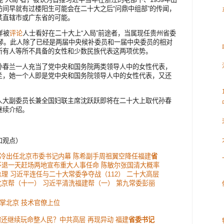
间早就有过楼阳生可能会在二十大之后“问鼎中组部”的传闻，
某直辖市或广东省的可能。
样被
评论
人士看好在二十大上“入局”前途者，当属现任贵州省委
贻琴。此人除了已经是两届中央候补委员和一届中央委员的相对
所有人等所不具备的女性和少数民族代表这两项优势。
孙春兰一人充当了党中央和国务院两类领导人中的女性代表，
兰，她一个人即是党中央和国务院领导人中的女性代表，又还
人大副委员长兼全国妇联主席沈跃跃即将在二十大上取代孙春
继续介绍。
和观点）
冷出任北京市委书记内幕 陈希副手周祖翼空降任福建
省
不退一天赶场两地宣布重大人事任命 陈敏尔张国清大概率
理 习近平连任与二十大常委争夺战（112） 二十大高层
北京帮（十一） 习近平清洗福建帮（一） 第九常委彭丽
掌北京 技术官僚上位
何还继续玩命整人民？中共高层 再现异动 福建
省委书记