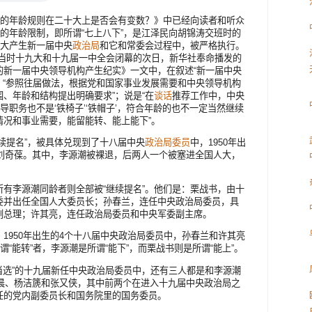
”的年龄规则在二十大上是否会有变数？》中已经向读者和听众
届的年龄限制，即所谓“七上八下”，是江泽民向胡锦涛交班时的
八大产生新一届中央
政治局
和它和常委会过程中，被严格执行。
就是当时十九大和十九届一中全会闭幕的次日，新华社奉命播发的
的新一届中央领导机构产生纪实》一文中，在叙述“新一届中央
说：“参照往届做法，根据党和国家事业发展需要和中央领导机构
、年龄和结构提出明确要求”；说是“在
谈话
推荐工作中，中央
导职务也不是‘铁椅子’‘铁帽子’，符合年龄的也不一定当然继续
情况和事业需要，能留能转、能上能下”。
续提名”，被具体兑现到了十八届中央
政治局委员
中，1950年出
和刘奇葆。其中，李源潮被裸退，后两人一个被塞进全国人大，
有李源潮同龄者则全部被“继续提名”。他们是：栗战书，由十
委并出任全国人大委员长；孙春兰，连任中央政治局委员，具
副总理；许其亮，连任政治局委员和中央军委副主席。
1950年出生的4个十八届中央政治局委员中，孙春兰和许其亮
谓“能转”者，李源潮是所谓“能下”，而栗战书则是所谓“能上”。
“当选”的十九届新任中央政治局委员中，还有三人都是和李源潮
王晨、杨洁篪和张又侠，其中前两个在进入十九届中央政治局之
任的党内副委员长和国务院里的国务委员。