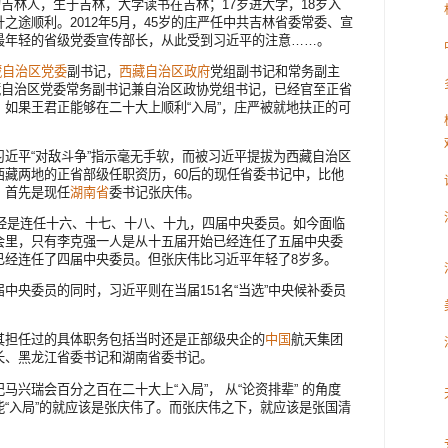
的吉林人，生于吉林，大学读书在吉林；17岁进大学，18岁入
之途顺利。2012年5月，45岁的庄严任中共吉林省委常委、宣
最年轻的省级党委宣传部长，从此受到习近平的注意……。
藏自治区党委
副书记，
西藏自治区政府
党组副书记和常务副主
西藏自治区党委常务副书记兼自治区政协党组书记，已经官至正省
如果王君正能够在二十大上顺利“入局”，庄严被就地扶正的可
近平“对敌斗争”指示毫无手软，而被习近平提拔为西藏自治区
西藏两地的正省部级任职资历，60后的现任省委书记中，比他
，首先是现任
湖南省
委书记张庆伟。
已经是连任十六、十七、十八、十九，四届中央委员。如今面临
会里，只有李克强一人是从十五届开始已经连任了五届中央委
已经连任了四届中央委员。但张庆伟比习近平年轻了8岁多。
中央委员的同时，习近平则在当届151名“当选”中央候补委员
其担任过的具体职务包括当时还是正部级央企的
中国
航天集团
长、黑龙江省委书记和湖南省委书记。
兴瑞会百分之百在二十大上“入局”， 从“论资排辈” 的角度
“入局”的就应该是张庆伟了。而张庆伟之下，就应该是张国清