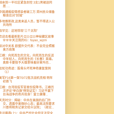
相亲到一半社区紧急封控 3女1男被迫同
居….
中国通报疫情感染者破三万 郑州民众储备
粮食应对“封城”
多地推新政,这类来返人员，暂不得进入公
共场所
极罕见：这地惊现“三个太阳”
欢迎去看最新影片👏🏻👏🏻神祕藏区故事
🌸🌸🌸关注我的IG：fuyao_wjzm
谈对中关系 欧盟外交代表：不会完全照搬
美方政策
江峰：向死而生的文化，向死而生的反送
中年轻人，向死而生的《长春》英雄。
奥斯卡要授予大雄意味着好莱坞也...
法轮功奇迹：股骨头坏死神奇康复案例
（1）
美军F16第一架70/72批次战机亮相 明年
初首飞
江峰：台湾现役军官首份投降书，江峰历
次评论“举白旗”得到证实！习近平赢下
台海战争的奇兵现身！富士康爆...
天亮时分：揭秘：中共在美国的后门外
交，透露中美微妙心态；最高法院要求
川普将税务记录交给众议院；（政论...
专访蔡霞(上)：中共严控社会但无法完全