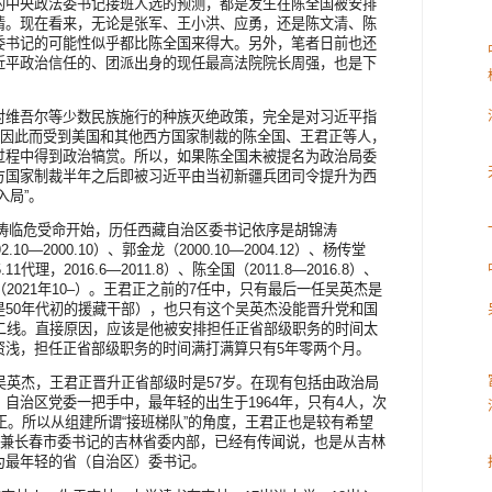
的中央政法委书记接班人选的预测，都是发生在陈全国被安排
情。现在看来，无论是张军、王小洪、应勇，还是陈文清、陈
委书记的可能性似乎都比陈全国来得大。另外，笔者日前也还
近平政治信任的、团派出身的现任最高法院院长周强，也是下
对维吾尔等少数民族施行的种族灭绝政策，完全是对习近平指
以因此而受到美国和其他西方国家制裁的陈全国、王君正等人，
过程中得到政治犒赏。所以，如果陈全国未被提名为政治局委
方国家制裁半年之后即被习近平由当初新疆兵团司令提升为西
入局”。
涛临危受命开始，历任西藏自治区委书记依序是胡锦涛
92.10—2000.10）、郭金龙（2000.10—2004.12）、杨传堂
.11代理，2016.6—2011.8）、陈全国（2011.8—2016.8）、
王君正（2021年10–）。王君正之前的7任中，只有最后一任吴英杰是
是50年代初的援藏干部），也只有这个吴英杰没能晋升党和国
居二线。直接原因，应该是他被安排担任正省部级职务的时间太
资浅，担任正省部级职务的时间满打满算只有5年零两个月。
吴英杰，王君正晋升正省部级时是57岁。在现有包括由政治局
自治区党委一把手中，最年轻的出生于1964年，只有4人，次
君正。所以从组建所谓“接班梯队”的角度，王君正也是较有希望
委兼长春市委书记的吉林省委内部，已经有传闻说，也是从吉林
为最年轻的省（自治区）委书记。