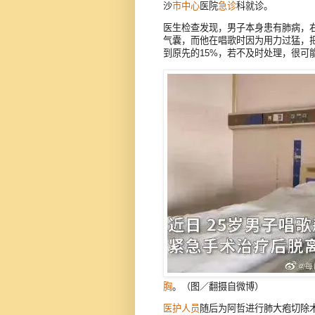
沙
市中心
医院
急诊
科就诊。
医生检查发现，男子本身患有肺病，
气囊，而他在唱歌时因为用力过猛，
到原先的15%，若不及时处理，很可
胸
。（图／翻摄自微博）
医护人员
随后为阿哲进行肺大疱切除