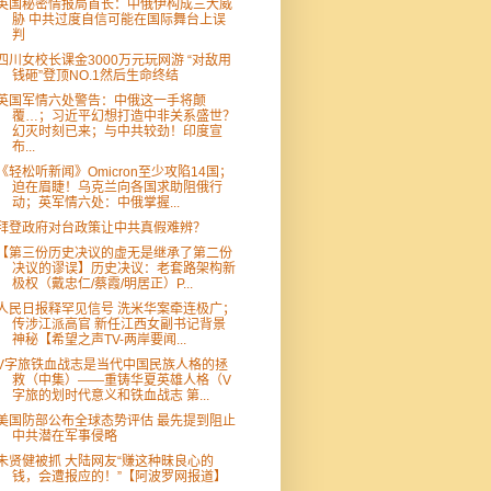
英国秘密情报局首长：中俄伊构成三大威
胁 中共过度自信可能在国际舞台上误
判
四川女校长课金3000万元玩网游 “对敌用
钱砸”登顶NO.1然后生命终结
英国军情六处警告：中俄这一手将颠
覆…；习近平幻想打造中非关系盛世？
幻灭时刻已来；与中共较劲！印度宣
布...
《轻松听新闻》Omicron至少攻陷14国；
迫在眉睫！乌克兰向各国求助阻俄行
动；英军情六处：中俄掌握...
拜登政府对台政策让中共真假难辨？
【第三份历史决议的虚无是继承了第二份
决议的谬误】历史决议：老套路架构新
极权（戴忠仁/蔡霞/明居正）P...
人民日报释罕见信号 洗米华案牵连极广；
传涉江派高官 新任江西女副书记背景
神秘【希望之声TV-两岸要闻...
V字旅铁血战志是当代中国民族人格的拯
救（中集）——重铸华夏英雄人格（V
字旅的划时代意义和铁血战志 第...
美国防部公布全球态势评估 最先提到阻止
中共潜在军事侵略
朱贤健被抓 大陆网友“赚这种昧良心的
钱，会遭报应的！”【阿波罗网报道】