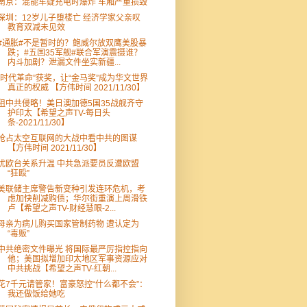
南京：混能车疑充电时爆炸 车厢严重损毁
深圳：12岁儿子堕楼亡 经济学家父亲叹
教育双减未见效
#通胀#不是暂时的？鲍威尔放双鹰美股暴
跌；#五国35军舰#联合军演震摄谁？
内斗加剧？泄漏文件坐实新疆...
“时代革命”获奖，让“金马奖”成为华文世界
真正的权威 【方伟时间 2021/11/30】
阻中共侵略！美日澳加德5国35战舰齐守
护印太【希望之声TV-每日头
条-2021/11/30】
抢占太空互联网的大战中看中共的图谋
【方伟时间 2021/11/30】
忧欧台关系升温 中共急派要员反遭欧盟
“狂殴”
美联储主席警告新变种引发连环危机，考
虑加快削减购债；华尔街重演上周滑铁
卢【希望之声TV-财经慧眼-2...
母亲为病儿购买国家管制药物 遭认定为
“毒贩”
中共绝密文件曝光 将国际最严厉指控指向
他；美国拟增加印太地区军事资源应对
中共挑战【希望之声TV-红朝...
花7千元请管家！富豪怒控“什么都不会”：
我还做饭给她吃