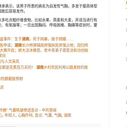
继承表示，该男子所患的病名为自发性气胸，多发于瘦高体型
唱歌后容易发作。
以多吃点粗纤维食物，比如水果、燕麦和大麦，并适当进行有
走、有氧操等；一旦出现胸闷、呼吸困难、胸痛等症状时，要
盗事件：生于
湖南
，死于网暴，毁于阴婚……
告申请；
湖南
长沙桥驿镇政府强拆民房强占地；回归传
大赛开启；修大法沐佛恩，老中青弟子感恩法轮功创始
视台
貌与人文采风
职位都是花费百万买的！
湖南
乡村农民利用公路发财的故
亲险酿截肢惨剧
延迟
“炸肺” 气囊吼破惨送急诊
-
中共禁闻
心
,
年轻人
,
心胸外科
,
急诊
,
气囊
,
气胸
,
湖南