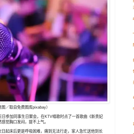
／取自免费图库pixabay）
近日参加同事生日聚会，在KTV唱歌时点了一首歌曲《新贵妃
然感觉胸口发闷，提不上气。
次日起床后更是呼吸困难，痛到无法行走，家人急忙送他到长