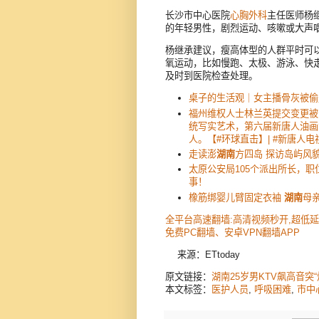
长沙市中心医院
心胸外科
主任医师杨
的年轻男性，剧烈运动、咳嗽或大声
杨继承建议，瘦高体型的人群平时可
氧运动，比如慢跑、太极、游泳、快
及时到医院检查处理。
桌子的生活观｜女主播骨灰被偷
福州维权人士林兰英提交变更被
统写实艺术，第六届新唐人油画
人。【#环球直击】| #新唐人电
走读澎
湖南
方四岛 探访岛屿风
太原公安局105个派出所长，
事！
橡筋绑婴儿臂固定衣袖
湖南
母
全平台高速翻墙:高清视频秒开,超低
免费PC翻墙、安卓VPN翻墙APP
来源：ETtoday
原文链接：
湖南25岁男KTV飙高音突
本文标签：
医护人员
,
呼吸困难
,
市中