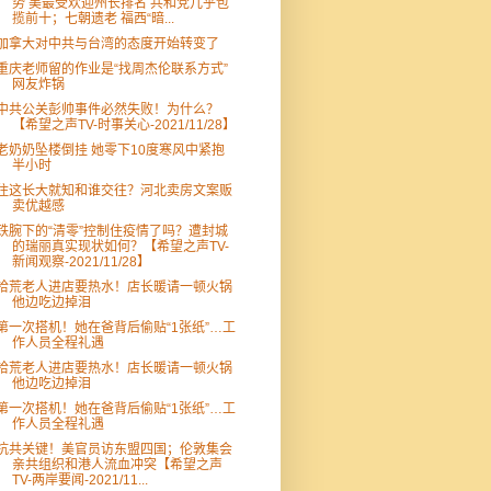
势 美最受欢迎州长排名 共和党几乎包
揽前十；七朝遗老 福西“暗...
加拿大对中共与台湾的态度开始转变了
重庆老师留的作业是“找周杰伦联系方式”
网友炸锅
中共公关彭帅事件必然失败！为什么？
【希望之声TV-时事关心-2021/11/28】
老奶奶坠楼倒挂 她零下10度寒风中紧抱
半小时
住这长大就知和谁交往？河北卖房文案贩
卖优越感
铁腕下的“清零”控制住疫情了吗？遭封城
的瑞丽真实现状如何？【希望之声TV-
新闻观察-2021/11/28】
拾荒老人进店要热水！店长暖请一顿火锅
他边吃边掉泪
第一次搭机！她在爸背后偷贴“1张纸”…工
作人员全程礼遇
拾荒老人进店要热水！店长暖请一顿火锅
他边吃边掉泪
第一次搭机！她在爸背后偷贴“1张纸”…工
作人员全程礼遇
抗共关键！美官员访东盟四国；伦敦集会
亲共组织和港人流血冲突【希望之声
TV-两岸要闻-2021/11...