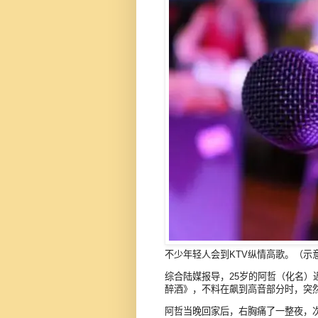
不少年轻人会到KTV纵情高歌。（示意图
综合陆媒报导，25岁的阿哲（化名）
醉酒》，不料在飙到高音部分时，突
阿哲当晚回家后，右胸痛了一整夜，