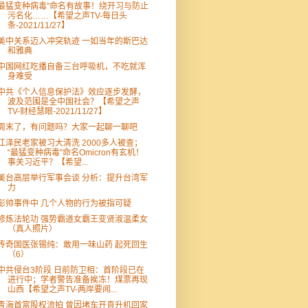
最猛变种病毒”命名有故事！绕开习与防止
污名化……【希望之声TV-每日头
条-2021/11/27】
美中关系迈入冲突轨迹 一如当年的斯巴达
和雅典
中国网红吃播自备三台呼吸机，不吃就浑
身难受
中共《个人信息保护法》效应逐步发酵，
波及范围是全中国社会？【希望之声
TV-财经慧眼-2021/11/27】
周末了，有问题吗？大家一起聊一聊吧
江泽民老家被习大清洗 2000多人被查；
“最猛变种病毒”命名Omicron有玄机！
事关习近平？【希望...
美台高层举行军事会谈 分析：提升台湾军
力
彭帅事件中 几个人物的行为被指可疑
修炼法轮功 强势霸道女霸王变贤淑温柔女
（真人照片）
传奇国医张锡纯：敢用一味山药 起死回生
（6）
中共侵台3阶段 日前防卫相：首阶段已在
进行中；学者警告准备挨冻！煤票再现
山西【希望之声TV-两岸要闻...
青海首富股权流拍 曾因堵车开直升机回家