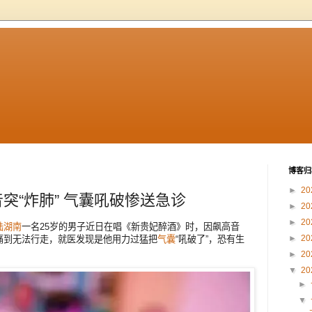
博客归
►
20
音突“炸肺” 气囊吼破惨送急诊
►
20
►
20
陆
湖南
一名25岁的男子近日在唱《新贵妃醉酒》时，因飙高音
►
20
痛到无法行走，就医发现是他用力过猛把
气囊
“吼破了”，恐有生
►
20
▼
20
►
▼