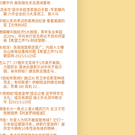
抗衡中共 美拟强化关岛澳洲基地
“洗米华”是中共权贵家族白手套 -专家曝内
幕:六中全会后习大清洗江、曾人马
中国公务员考试热度再创纪录 看看美国的
官【方伟时间】
港媒曝中国经济5大困境，青年失业率超
过20%；中共央行官员称达不到共同富
裕【希望之声TV-财经慧眼-...
水很深！张高丽案牵连甚广；内部人士曝
台山核电站重磅问题【希望之声TV-红
朝禁闻-2021/11/29】
怎么了？27俄外交官将于1月离开美国；
力挺防长 澳洲总理表示对中共不能示
弱；亲共终结？捷克新总理走马...
《轻松听新闻》跳过Xi 世卫命名新变种绕
弯走；有何新意？伊朗核谈判维也纳重
启；苹果 AR 耳机 22...
叶简明如“隐居皇帝”接见记者 送亨特罕见
大礼；或另有原因 瑞士外长突中断访
华【2021/11/29】
湖南长沙一景点上演火爆武打片 女汉子完
败眼镜男【阿波罗网报道】
终极！外星人为何不敢接管地球？它们一
万年前征服银河系，供职行星政府！留
存至今拥有10条性染色体的物种...