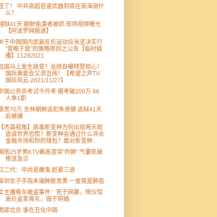
怪了！ 中共高超音速武器到底在南海测什
么？
越狱41天 朝鲜偷渡者被抓 现场视频曝光
【阿波罗网报道】
关于中国国内武装反抗运动应当坚决实行
“营粮于敌”的策略原则之公告【临时插
播】11282021
这国马上发生政变？总统自曝拜登担心！
国际奥委会又添丑闻！【希望之声TV-
国际风云-2021/11/27】
中国公务员考试今开考 报考破200万 68
人争1职
悬赏70万 吉林朝鲜逃犯朱贤健 逃狱41天
后被捕
【杰森视角】病毒新变种为何出现两天就
造成世界恐慌？新变种会通过什么冲击
金融市场和你的钱包？面对新变种...
湖南25岁男KTV飙高音突“炸肺” 气囊吼破
惨送急诊
红二代：中共是魔鬼 赶紧三退
深圳女子手指末端肿胀发黑 一查竟是肺癌
女主播骨灰被盗事件：死于网暴，殡仪馆
高价盗卖骨灰，毁于阴婚
跪舔北京 谁在丑化中国