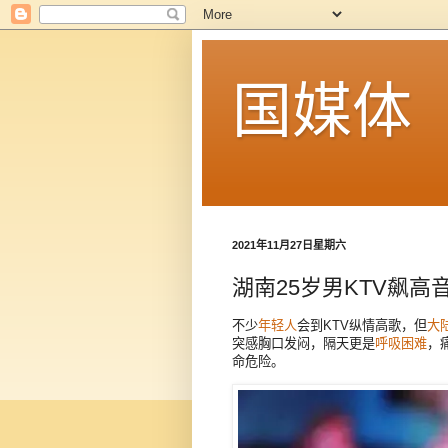
国媒体
2021年11月27日星期六
湖南25岁男KTV飙高
不少
年轻人
会到KTV纵情高歌，但
大
突感胸口发闷，隔天更是
呼吸困难
，
命危险。