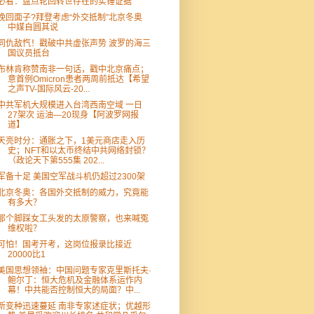
必看：盘点轮回转世存在的实锤证据
挽回面子?拜登考虑“外交抵制”北京冬奥
中媒自圆其说
同仇敌忾！戳破中共虚张声势 波罗的海三
国议员抵台
布林肯称赞南非一句话，戳中北京痛点；
意首例Omicron患者两周前抵达【希望
之声TV-国际风云-20...
中共军机大规模进入台湾西南空域 一日
27架次 运油—20现身【阿波罗网报
道】
天亮时分：通胀之下，1美元商店走入历
史；NFT和以太币终结中共网络封锁？
（政论天下第555集 202...
军备十足 美国空军战斗机仍超过2300架
北京冬奥：各国外交抵制的威力，究竟能
有多大？
那个脚踩女工头发的太原警察，也来喊冤
维权啦？
可怕！国考开考，这岗位报录比接近
20000比1
美国思想领袖：中国问题专家克里斯托夫·
鲍尔丁：恒大危机及金融体系运作内
幕！中共能否控制恒大的局面？中...
新变种迅速蔓延 南非专家述症状；优越形